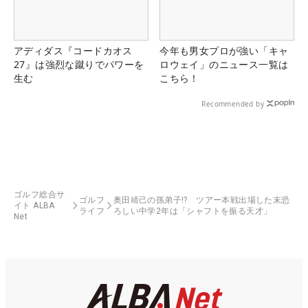
アディダス『コードカオス
今年も男女プロが強い「キャ
27』は強烈な蹴りでパワーを
ロウェイ」のニュース一覧は
生む
こちら！
Recommended by
ゴルフ総合サ
ゴルフ
奥田靖己の孫弟子!? ツアー本戦出場した末恐
イト ALBA
ライフ
ろしい中学2年は「シャフトを振る天才」
Net