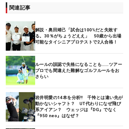
関連記事
解説・奥田靖己「試合は100%だと失敗す
る。30％がちょうどええ」 50歳から出場
可能なタイシニアプロテストで2人合格！
ルールの誤認で失格になることも……ツアー
プロでも間違えた難解なゴルフルールをお
さらい
岩井明愛の14本を分析‼ 千怜とは違い先が
動かないシャフト？ UT代わりになぜ飛び
系アイアン？ ウェッジは『DG』でなく
『950 neo』はなぜ？