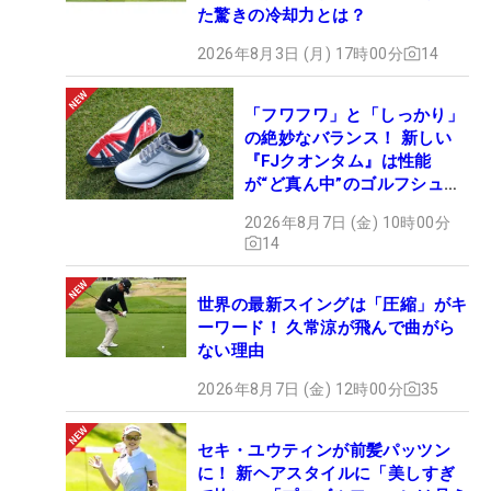
た驚きの冷却力とは？
2026年8月3日 (月) 17時00分
14
「フワフワ」と「しっかり」
の絶妙なバランス！ 新しい
『FJクオンタム』は性能
が“ど真ん中”のゴルフシュー
ズだった
2026年8月7日 (金) 10時00分
14
世界の最新スイングは「圧縮」がキ
ーワード！ 久常涼が飛んで曲がら
ない理由
2026年8月7日 (金) 12時00分
35
セキ・ユウティンが前髪パッツン
に！ 新ヘアスタイルに「美しすぎ