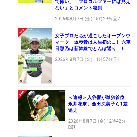
て怖い」「プロゴルファーには見え
ない」とコメント殺到
2026年8月7日 (金) 15時29分
7
女子プロたちが過ごしたオープンウ
ィーク 堀琴音は人生初の…！ 六車
日那乃は新幹線でとんぼ返り…！
2026年8月7日 (金) 11時57分
1
＜速報＞入谷響が単独首位
永井花奈、金田久美子ら1差
追走
2026年8月7日 (金) 12時42分
1