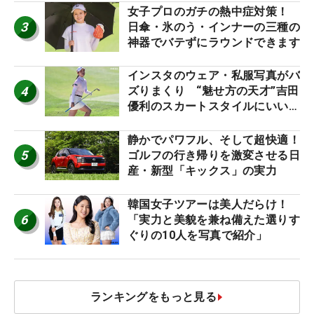
女子プロのガチの熱中症対策！
3
日傘・氷のう・インナーの三種の
神器でバテずにラウンドできます
インスタのウェア・私服写真がバ
4
ズりまくり “魅せ方の天才”吉田
優利のスカートスタイルにいい
ね！【ファンが選ぶ神10】
静かでパワフル、そして超快適！
5
ゴルフの行き帰りを激変させる日
産・新型「キックス」の実力
韓国女子ツアーは美人だらけ！
6
「実力と美貌を兼ね備えた選りす
ぐりの10人を写真で紹介」
ランキングをもっと見る