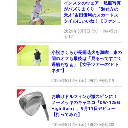
インスタのウェア・私服写真
がバズりまくり “魅せ方の
天才”吉田優利のスカートス
タイルにいいね！【ファンが
選ぶ神10】
2026年8月5日 (水) 11時45分
12
小祝さくらが長岡花火を満喫 束の
間のオフも最後は「見るってすごく
過酷だなぁ」【女子ツアーの“ヒト
ネタ”】
2026年8月7日 (金) 09時29分
19
お助けドルフィンが激スピンに！
ノーメッキのキャスコ『DW-125G
High Spin』、9月11日デビュー
【打ってみた】
2026年8月7日 (金) 18時36分
33