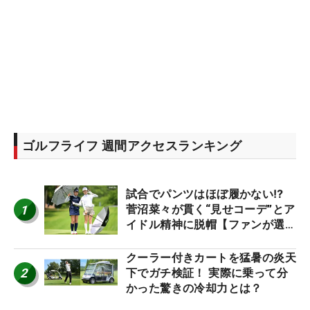
ゴルフライフ 週間アクセスランキング
試合でパンツはほぼ履かない⁉
1
菅沼菜々が貫く“見せコーデ”とア
イドル精神に脱帽【ファンが選ぶ
神10】
クーラー付きカートを猛暑の炎天
2
下でガチ検証！ 実際に乗って分
かった驚きの冷却力とは？