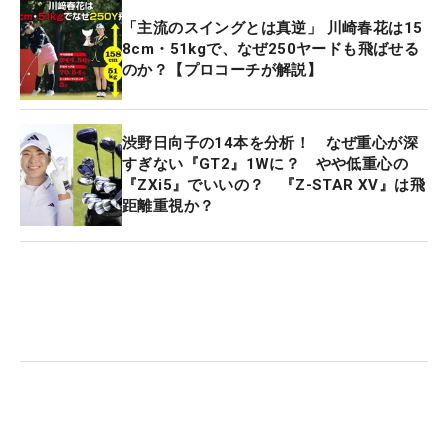
「主流のスイングとは真逆」 川崎春花は15
8cm・51kgで、なぜ250ヤードも飛ばせる
のか？【プロコーチが解説】
渋野日向子の14本を分析！ なぜ重心が深
すぎない『GT2』1Wに？ やや低重心の
『ZXi5』でいいの？ 『Z-STAR XV』は飛
距離重視か？