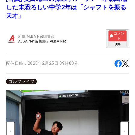
した末恐ろしい中学2年は「シャフトを振る
天才」
コメン
所属
ALBA Net編集部
ト
ALBA Net編集部
/
ALBA Net
0
件
配信日時：
2025年2月25日 09時00分
ゴルフライフ