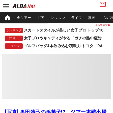
全ツアー
ギア
レッスン
ライフ
漫画
ゴルフ
メルマガ登録
スカートスタイルが美しい女子プロ トップ10
ランキング
女子プロやキャディがやる「ガチの熱中症対策」
注目！
ゴルフバッグ4本飲み込む積載力 トヨタ「RAV4」
チェック
[写真] 奥田靖己の孫弟子!? ツアー本戦出場