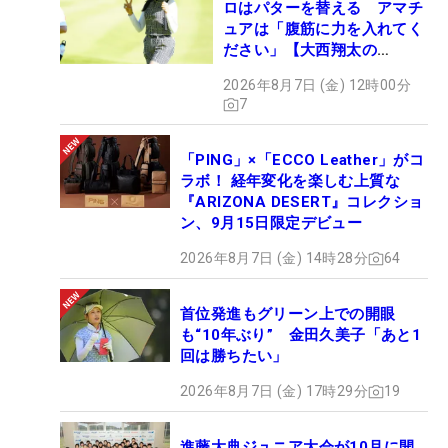
ロはパターを替える アマチ
ュアは「腹筋に力を入れてく
ださい」【大西翔太の
HOTSHOT】
2026年8月7日 (金) 12時00分
7
「PING」×「ECCO Leather」がコ
ラボ！ 経年変化を楽しむ上質な
『ARIZONA DESERT』コレクショ
ン、9月15日限定デビュー
2026年8月7日 (金) 14時28分
64
首位発進もグリーン上での開眼
も“10年ぶり” 金田久美子「あと1
回は勝ちたい」
2026年8月7日 (金) 17時29分
19
進藤大典ジュニア大会が10月に開