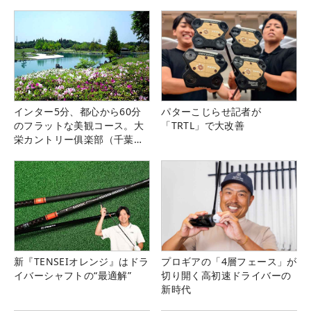
インター5分、都心から60分
パターこじらせ記者が
のフラットな美観コース。大
「TRTL」で大改善
栄カントリー俱楽部（千葉
県）
新『TENSEIオレンジ』はドラ
プロギアの「4層フェース」が
イバーシャフトの“最適解”
切り開く高初速ドライバーの
新時代