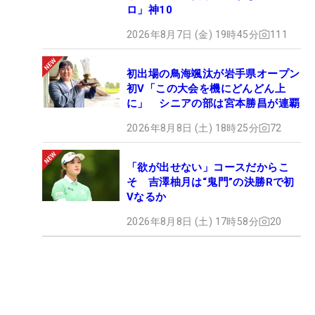
ロ」神10
2026年8月7日 (金) 19時45分
111
初出場の鳥海颯汰が岩手県オープン
初V「この大会を機にどんどん上
に」 シニアの部は宮本勝昌が連覇
2026年8月8日 (土) 18時25分
72
「欲が出せない」コースだからこ
そ 吉澤柚月は“鬼門”の決勝Rで初
Vなるか
2026年8月8日 (土) 17時58分
20