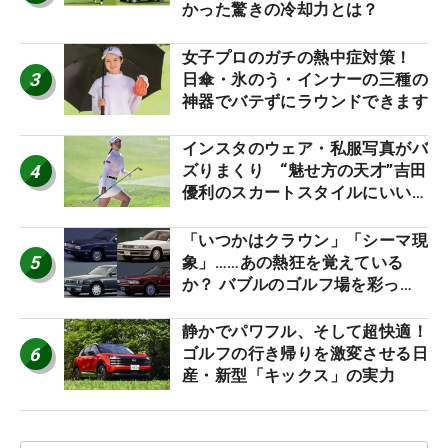
かった驚きの冷却力とは？
女子プロのガチの熱中症対策！
3
日傘・氷のう・インナーの三種の
神器でバテずにラウンドできます
インスタのウェア・私服写真がバ
4
ズりまくり “魅せ方の天才”吉田
優利のスカートスタイルにいい
ね！【ファンが選ぶ神10】
「いつかはクラウン」「シーマ現
5
象」……あの熱狂を覚えている
か？ バブルのゴルフ場を彩った
名車たち
静かでパワフル、そして超快適！
6
ゴルフの行き帰りを激変させる日
産・新型「キックス」の実力