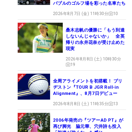
バブルのゴルフ場を彩った名車たち
2026年8月7日 (金) 11時30分
10
桑木志帆の優勝に「もう到達
しないんじゃないか」 全英
帰りの永井花奈が受け止めた
現実
2026年8月8日 (土) 10時30分
19
全周アライメントを初搭載！ ブリ
ヂストン『TOUR B JGR Roll-in
Alignment』、8月7日デビュー
2026年8月8日 (土) 11時35分
13
2006年発売の『ツアーAD PT』が
再び脚光 脇元華、穴井詩も投入