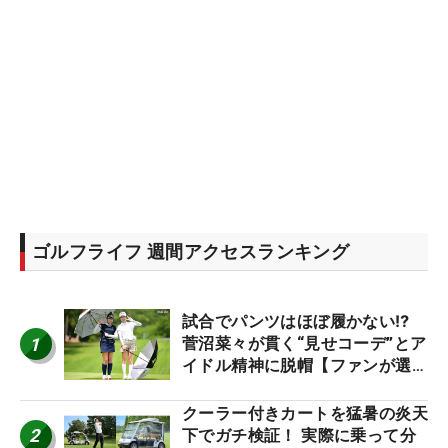
ゴルフライフ 週間アクセスランキング
試合でパンツはほぼ履かない⁉
1
菅沼菜々が貫く“見せコーデ”とア
イドル精神に脱帽【ファンが選ぶ
神10】
クーラー付きカートを猛暑の炎天
2
下でガチ検証！ 実際に乗って分