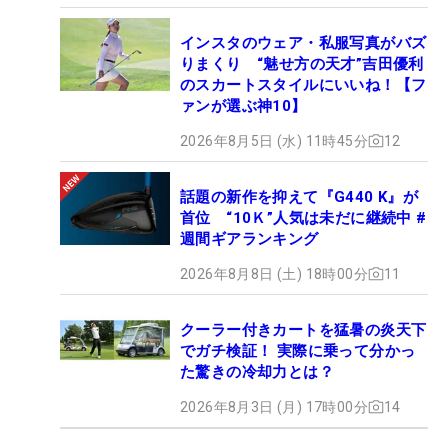
インスタのウェア・私服写真がバズ
りまくり “魅せ方の天才”吉田優利
のスカートスタイルにいいね！【フ
ァンが選ぶ神10】
2026年8月5日 (水) 11時45分
12
話題の新作を抑えて『G440 K』が
首位 “10Ｋ”人気は未だに継続中 #
週間ギアランキング
2026年8月8日 (土) 18時00分
11
クーラー付きカートを猛暑の炎天下
でガチ検証！ 実際に乗って分かっ
た驚きの冷却力とは？
2026年8月3日 (月) 17時00分
14