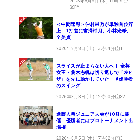
2026年8月6日 (木) 11時30分
15
＜中間速報＞仲村果乃が単独首位浮
上 1打差に吉澤柚月、小林光希、
全美貞
2026年8月8日 (土) 13時04分
1
スライスが止まらない人へ！ 全英
女王・桑木志帆は切り返しで「左ヒ
ザ」を先に動かしていた #優勝者
のスイング
2026年8月8日 (土) 12時00分
32
進藤大典ジュニア大会が10月に開
催 優勝者にはプロトーナメント出
場権
2026年8月5日 (水) 17時02分
3