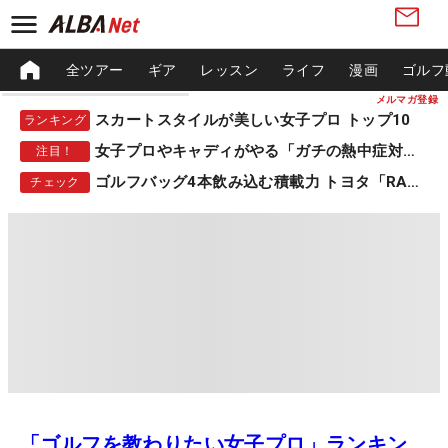
全ツアー
ギア
レッスン
ライフ
漫画
ゴルフ
メルマガ登録
スカートスタイルが美しい女子プロ トップ10
ランキング
女子プロやキャディがやる「ガチの熱中症対策」
注目！
ゴルフバッグ4本飲み込む積載力 トヨタ「RAV4」
チェック
「ゴルフを教わりたい女子プロ」ランキン