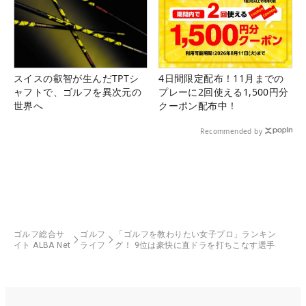
スイスの叡智が生んだTPTシ
4日間限定配布！11月までの
ャフトで、ゴルフを異次元の
プレーに2回使える1,500円分
世界へ
クーポン配布中！
Recommended by
ゴルフ総合サ
ゴルフ
「ゴルフを教わりたい女子プロ」ランキン
イト ALBA Net
ライフ
グ！ 9位は豪快に直ドラを打ちこなす選手