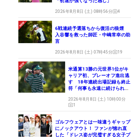
「初速が強くなった感じ」
2026年8月8日 (土) 08時56分
4
6戦連続予選落ちから復活の狼煙
入谷響を救った師匠・中嶋常幸の助
言
2026年8月8日 (土) 07時45分
19
米通算13勝の元世界1位がキ
ャリア初、プレーオフ進出逃
す 18年連続出場記録も終止
符「何事も永遠に続けられな
い」
2026年8月8日 (土) 10時00分
1
ゴルフウェアとは一味違うギャップ
にノックアウト！ ファンが惚れ直
した「ドレス姿が完璧すぎる女子プ