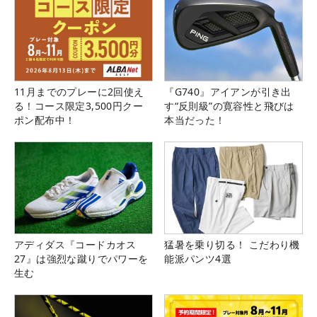
11月までのプレーに2回使え
『G740』アイアンが引き出
る！コース限定3,500円クー
す“反則級”の寛容性と飛びは
ポン配布中！
本当だった！
アディダス『コードカオス
猛暑を乗り切る！ こだわり機
27』は強烈な蹴りでパワーを
能派パンツ4選
生む