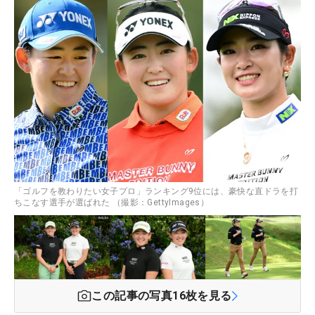
「ゴルフを教わりたい女子プロ」ランキング9位には、豪快な直ドラを打
ちこなす選手が選ばれた （撮影：GettyImages）
この記事の写真
16
枚を見る