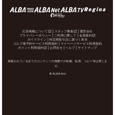
広告掲載について
スタッフ募集
運営会社
プライバシーポリシー
ご利用に際して
会員規約
ガイドライン
特定商取引法に基づく表示
ゴルフ場予約サービス利用規約
マイページサービス利用規約
ポイント利用規約
お問合せ
ヘルプ
サイトマップ
掲載されている全てのコンテンツの無断での転載、転用、コピー等は禁じま
す。
© ALBA Net