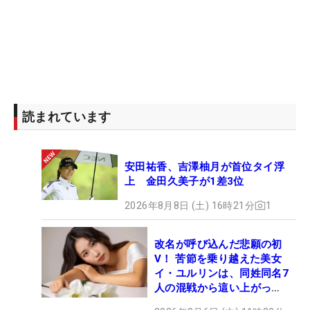
読まれています
安田祐香、吉澤柚月が首位タイ浮
上 金田久美子が1差3位
2026年8月8日 (土) 16時21分
1
改名が呼び込んだ悲願の初
V！ 苦節を乗り越えた美女
イ・ユルリンは、同姓同名7
人の混戦から這い上がっ
た“新星ヒロイン”