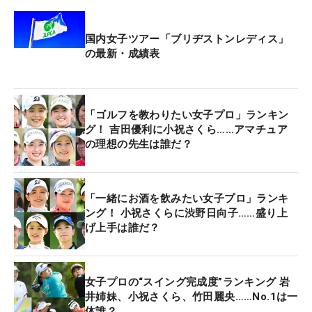
国内女子ツアー「ブリヂストンレディス」
の最新・成績表
「ゴルフを教わりたい女子プロ」ランキン
グ！ 吉田優利に小祝さくら……アマチュア
の理想の先生は誰だ？
「一緒にお酒を飲みたい女子プロ」ランキ
ング！ 小祝さくらに渋野日向子……盛り上
げ上手は誰だ？
女子プロの“スイング完成度”ランキング 岩
井姉妹、小祝さくら、竹田麗央……No.1は一
体誰？