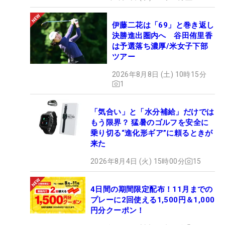
伊藤二花は「69」と巻き返し
決勝進出圏内へ 谷田侑里香
は予選落ち濃厚/米女子下部
ツアー
2026年8月8日 (土) 10時15分
1
「気合い」と「水分補給」だけでは
もう限界？ 猛暑のゴルフを安全に
乗り切る“進化形ギア”に頼るときが
来た
2026年8月4日 (火) 15時00分
15
4日間の期間限定配布！11月までの
プレーに2回使える1,500円＆1,000
円分クーポン！