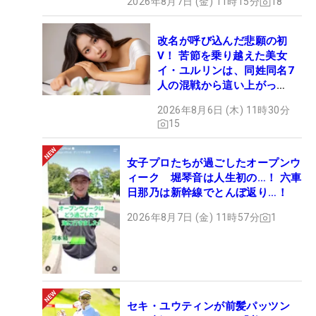
2026年8月7日 (金) 11時15分
18
改名が呼び込んだ悲願の初
V！ 苦節を乗り越えた美女
イ・ユルリンは、同姓同名7
人の混戦から這い上がっ
た“新星ヒロイン”
2026年8月6日 (木) 11時30分
15
女子プロたちが過ごしたオープンウ
ィーク 堀琴音は人生初の…！ 六車
日那乃は新幹線でとんぼ返り…！
2026年8月7日 (金) 11時57分
1
セキ・ユウティンが前髪パッツン