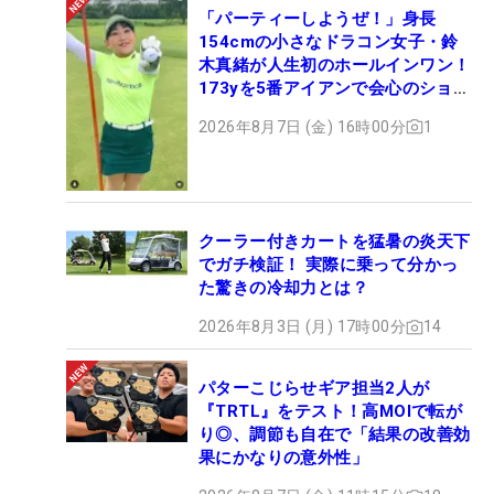
「パーティーしようぜ！」身長
154cmの小さなドラコン女子・鈴
木真緒が人生初のホールインワン！
173yを5番アイアンで会心のショッ
ト
2026年8月7日 (金) 16時00分
1
クーラー付きカートを猛暑の炎天下
でガチ検証！ 実際に乗って分かっ
た驚きの冷却力とは？
2026年8月3日 (月) 17時00分
14
パターこじらせギア担当2人が
『TRTL』をテスト！高MOIで転が
り◎、調節も自在で「結果の改善効
果にかなりの意外性」