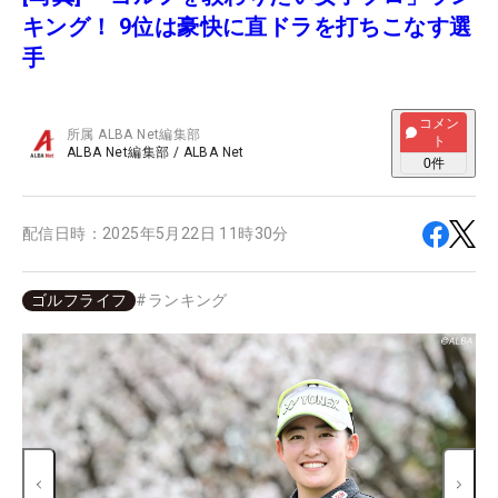
キング！ 9位は豪快に直ドラを打ちこなす選
手
コメン
所属
ALBA Net編集部
ト
ALBA Net編集部
/
ALBA Net
0
件
配信日時：
2025年5月22日 11時30分
ゴルフライフ
#
ランキング