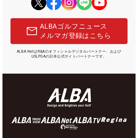
ALBAゴルフニュース
メルマガ登録はこちら
ALBA NetはR&Aのオフィシャルデジタルパートナー、および
USLPGAの日本公式サイトパートナーです。