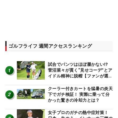
ゴルフライフ 週間アクセスランキング
試合でパンツはほぼ履かない⁉
1
菅沼菜々が貫く“見せコーデ”とア
イドル精神に脱帽【ファンが選ぶ
神10】
クーラー付きカートを猛暑の炎天
2
下でガチ検証！ 実際に乗って分
かった驚きの冷却力とは？
女子プロのガチの熱中症対策！