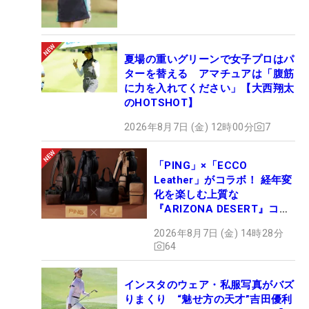
夏場の重いグリーンで女子プロはパ
ターを替える アマチュアは「腹筋
に力を入れてください」【大西翔太
のHOTSHOT】
2026年8月7日 (金) 12時00分
7
「PING」×「ECCO
Leather」がコラボ！ 経年変
化を楽しむ上質な
『ARIZONA DESERT』コレ
クション、9月15日限定デビ
2026年8月7日 (金) 14時28分
ュー
64
インスタのウェア・私服写真がバズ
りまくり “魅せ方の天才”吉田優利