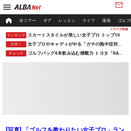
全ツアー
ギア
レッスン
ライフ
漫画
ゴルフ
メルマガ登録
スカートスタイルが美しい女子プロ トップ10
ランキング
女子プロやキャディがやる「ガチの熱中症対策」
注目！
ゴルフバッグ4本飲み込む積載力 トヨタ「RAV4」
チェック
[写真] 「ゴルフを教わりたい女子プロ」ラン