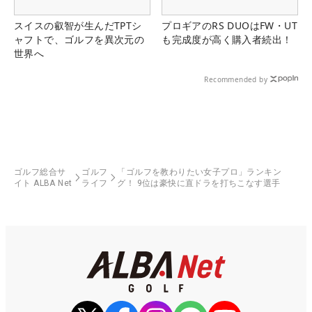
スイスの叡智が生んだTPTシ
プロギアのRS DUOはFW・UT
ャフトで、ゴルフを異次元の
も完成度が高く購入者続出！
世界へ
Recommended by
ゴルフ総合サ
ゴルフ
「ゴルフを教わりたい女子プロ」ランキン
イト ALBA Net
ライフ
グ！ 9位は豪快に直ドラを打ちこなす選手