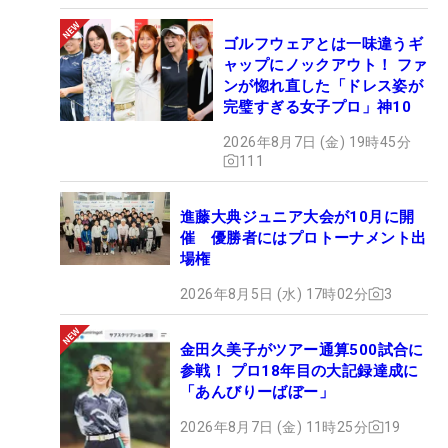
ゴルフウェアとは一味違うギ
ャップにノックアウト！ ファ
ンが惚れ直した「ドレス姿が
完璧すぎる女子プロ」神10
2026年8月7日 (金) 19時45分
111
進藤大典ジュニア大会が10月に開
催 優勝者にはプロトーナメント出
場権
2026年8月5日 (水) 17時02分
3
金田久美子がツアー通算500試合に
参戦！ プロ18年目の大記録達成に
「あんびりーばぼー」
2026年8月7日 (金) 11時25分
19