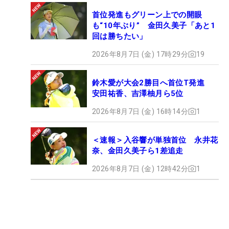
首位発進もグリーン上での開眼
も“10年ぶり” 金田久美子「あと1
回は勝ちたい」
2026年8月7日 (金) 17時29分
19
鈴木愛が大会2勝目へ首位T発進
安田祐香、吉澤柚月ら5位
2026年8月7日 (金) 16時14分
1
＜速報＞入谷響が単独首位 永井花
奈、金田久美子ら1差追走
2026年8月7日 (金) 12時42分
1