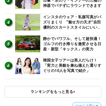
3
日傘・氷のう・インナーの三種の
神器でバテずにラウンドできます
インスタのウェア・私服写真がバ
4
ズりまくり “魅せ方の天才”吉田
優利のスカートスタイルにいい
ね！【ファンが選ぶ神10】
静かでパワフル、そして超快適！
5
ゴルフの行き帰りを激変させる日
産・新型「キックス」の実力
韓国女子ツアーは美人だらけ！
6
「実力と美貌を兼ね備えた選りす
ぐりの10人を写真で紹介」
ランキングをもっと見る
ページ上部へ