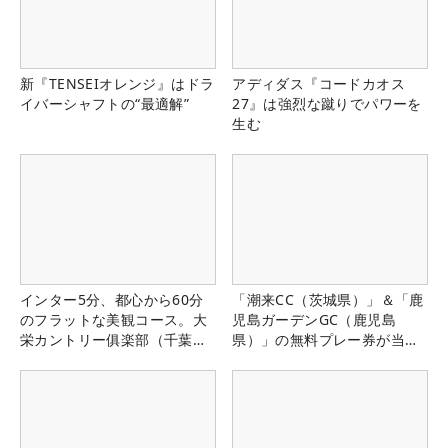
新『TENSEIオレンジ』はドラ
アディダス『コードカオス
イバーシャフトの“最適解”
27』は強烈な蹴りでパワーを
生む
インター5分、都心から60分
「潮来CC（茨城県）」＆「鹿
のフラットな美観コース。大
児島ガーデンGC（鹿児島
栄カントリー俱楽部（千葉
県）」の無料プレー券が当た
県）
る！！