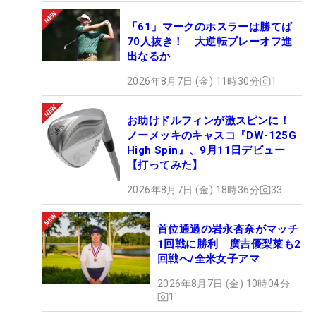
「61」マークのホスラーは勝てば
70人抜き！ 大逆転プレーオフ進
出なるか
2026年8月7日 (金) 11時30分
1
お助けドルフィンが激スピンに！
ノーメッキのキャスコ『DW-125G
High Spin』、9月11日デビュー
【打ってみた】
2026年8月7日 (金) 18時36分
33
首位通過の岩永杏奈がマッチ
1回戦に勝利 廣吉優梨菜も2
回戦へ/全米女子アマ
2026年8月7日 (金) 10時04分
1