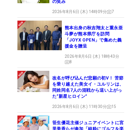
の笑み
2026年8月6日 (木) 14時09分
7
熊本出身の秋吉翔太と重永亜
斗夢が熊本県庁を訪問
「JOYX OPEN」で集めた義
援金を贈呈
2026年8月6日 (木) 18時43分
8
改名が呼び込んだ悲願の初V！ 苦節
を乗り越えた美女イ・ユルリンは、
同姓同名7人の混戦から這い上がっ
た“新星ヒロイン”
2026年8月6日 (木) 11時30分
15
笹生優花主催ジュニアイベントに宮
里美香らが参加「純粋にゴルフを楽