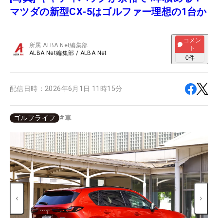
マツダの新型CX-5はゴルファー理想の1台か
コメン
所属
ALBA Net編集部
ト
ALBA Net編集部
/
ALBA Net
0
件
配信日時：
2026年6月1日 11時15分
ゴルフライフ
#
車