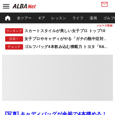
全ツアー
ギア
レッスン
ライフ
漫画
ゴルフ
メルマガ登録
スカートスタイルが美しい女子プロ トップ10
ランキング
女子プロやキャディがやる「ガチの熱中症対策」
注目！
ゴルフバッグ4本飲み込む積載力 トヨタ「RAV4」
チェック
[写真] キャディバッグが余裕で4本積める！