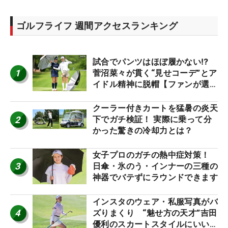
ゴルフライフ 週間アクセスランキング
試合でパンツはほぼ履かない⁉
1
菅沼菜々が貫く“見せコーデ”とア
イドル精神に脱帽【ファンが選ぶ
神10】
クーラー付きカートを猛暑の炎天
2
下でガチ検証！ 実際に乗って分
かった驚きの冷却力とは？
女子プロのガチの熱中症対策！
3
日傘・氷のう・インナーの三種の
神器でバテずにラウンドできます
インスタのウェア・私服写真がバ
4
ズりまくり “魅せ方の天才”吉田
優利のスカートスタイルにいい