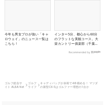
今年も男女プロが強い「キャ
インター5分、都心から60分
ロウェイ」のニュース一覧は
のフラットな美観コース。大
こちら！
栄カントリー俱楽部（千葉
県）
Recommended by
ゴルフ総合サ
ゴルフ
キャディバッグが余裕で4本積める！ マツダ
イト ALBA Net
ライフ
の新型CX-5はゴルファー理想の1台か