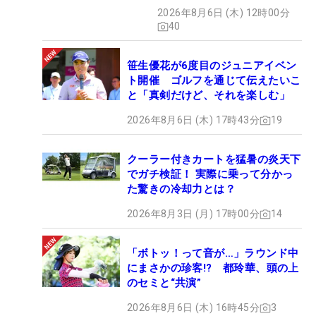
2026年8月6日 (木) 12時00分
40
笹生優花が6度目のジュニアイベン
ト開催 ゴルフを通じて伝えたいこ
と「真剣だけど、それを楽しむ」
2026年8月6日 (木) 17時43分
19
クーラー付きカートを猛暑の炎天下
でガチ検証！ 実際に乗って分かっ
た驚きの冷却力とは？
2026年8月3日 (月) 17時00分
14
「ボトッ！って音が…」ラウンド中
にまさかの珍客!? 都玲華、頭の上
のセミと“共演”
2026年8月6日 (木) 16時45分
3