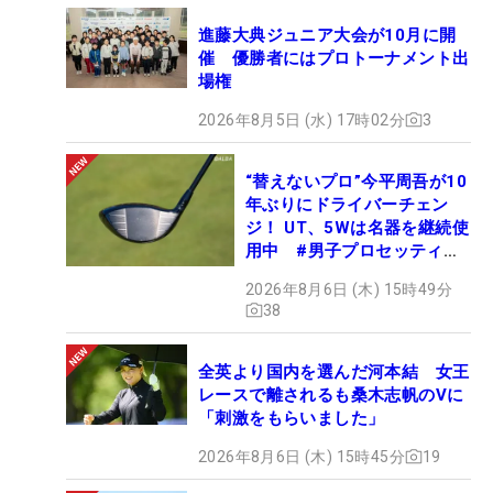
進藤大典ジュニア大会が10月に開
催 優勝者にはプロトーナメント出
場権
2026年8月5日 (水) 17時02分
3
“替えないプロ”今平周吾が10
年ぶりにドライバーチェン
ジ！ UT、5Wは名器を継続使
用中 #男子プロセッティン
グ
2026年8月6日 (木) 15時49分
38
全英より国内を選んだ河本結 女王
レースで離されるも桑木志帆のVに
「刺激をもらいました」
2026年8月6日 (木) 15時45分
19