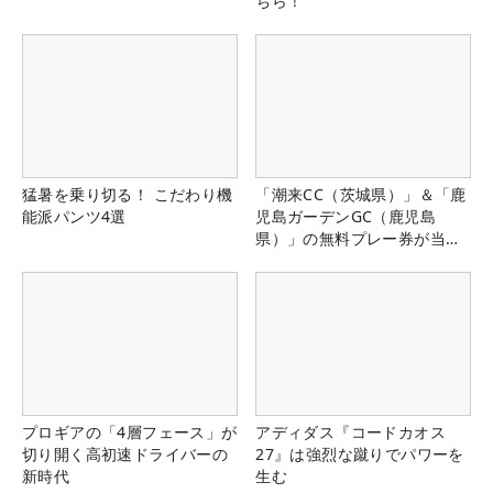
ちら！
猛暑を乗り切る！ こだわり機
「潮来CC（茨城県）」＆「鹿
能派パンツ4選
児島ガーデンGC（鹿児島
県）」の無料プレー券が当た
る！！
プロギアの「4層フェース」が
アディダス『コードカオス
切り開く高初速ドライバーの
27』は強烈な蹴りでパワーを
新時代
生む