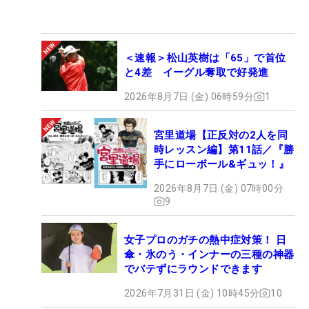
＜速報＞松山英樹は「65」で首位
と4差 イーグル奪取で好発進
2026年8月7日 (金) 06時59分
1
宮里道場【正反対の2人を同
時レッスン編】第11話／『勝
手にローボール&ギュッ！』
2026年8月7日 (金) 07時00分
9
女子プロのガチの熱中症対策！ 日
傘・氷のう・インナーの三種の神器
でバテずにラウンドできます
2026年7月31日 (金) 10時45分
10