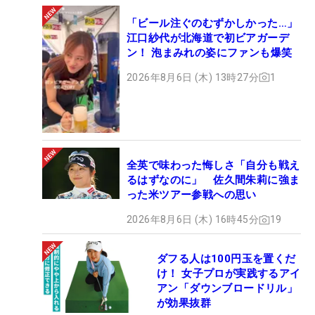
「ビール注ぐのむずかしかった…」
江口紗代が北海道で初ビアガーデ
ン！ 泡まみれの姿にファンも爆笑
2026年8月6日 (木) 13時27分
1
全英で味わった悔しさ「自分も戦え
るはずなのに」 佐久間朱莉に強ま
った米ツアー参戦への思い
2026年8月6日 (木) 16時45分
19
ダフる人は100円玉を置くだ
け！ 女子プロが実践するアイ
アン「ダウンブロードリル」
が効果抜群