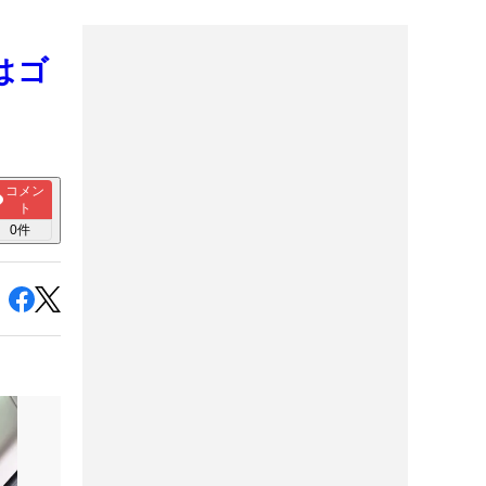
はゴ
コメン
ト
0
件