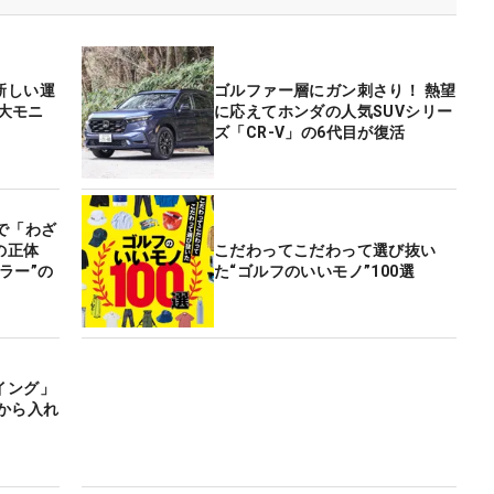
新しい運
ゴルファー層にガン刺さり！ 熱望
巨大モニ
に応えてホンダの人気SUVシリー
ズ「CR-V」の6代目が復活
で「わざ
」の正体
こだわってこだわって選び抜い
ラー”の
た“ゴルフのいいモノ”100選
イング」