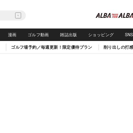
漫画
ゴルフ動画
雑誌出版
ショッピング
SN
ゴルフ場予約／毎週更新！限定優待プラン
削り出しの打