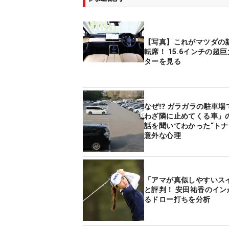
【写真】これがマツダの
転席！ 15.6インチの超
ターを見る
なぜ⁉ ガラガラの駐車場
わざ隣に止めてくる車
話を聞いてわかった“トナ
意外な心理
「アマが真似しやすいス
と評判！ 安田祐香のインから入れ
るドロー打ちを分析