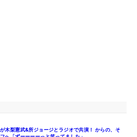
が木梨憲武&所ジョージとラジオで共演！ からの、そ
フへ「ずーーーーっと笑ってました」