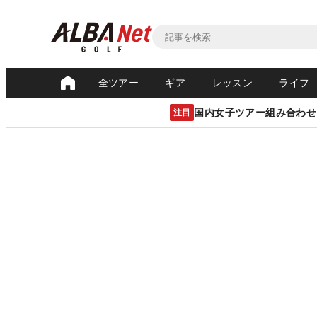
全ツアー
ギア
レッスン
ライフ
国内女子ツアー組み合わせ
注目