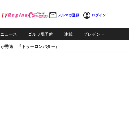
メルマガ登録
ログイン
Sニュース
ゴルフ場予約
連載
プレゼント
感が秀逸 『トゥーロンパター』