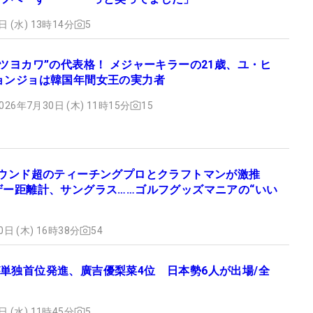
日 (水) 13時14分
5
“ツヨカワ”の代表格！ メジャーキラーの21歳、ユ・ヒ
ョンジョは韓国年間女王の実力者
026年7月30日 (木) 11時15分
15
ラウンド超のティーチングプロとクラフトマンが激推
ザー距離計、サングラス……ゴルフグッズマニアの“いい
0日 (木) 16時38分
54
単独首位発進、廣吉優梨菜4位 日本勢6人が出場/全
日 (水) 11時45分
5