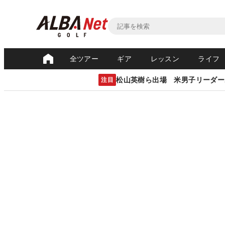
全ツアー
ギア
レッスン
ライフ
松山英樹ら出場 米男子リーダー
注目