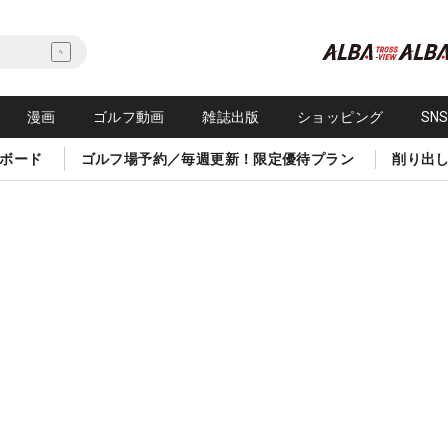
漫画
ゴルフ動画
雑誌出版
ショッピング
SN
ボード
ゴルフ場予約／毎週更新！限定優待プラン
削り出