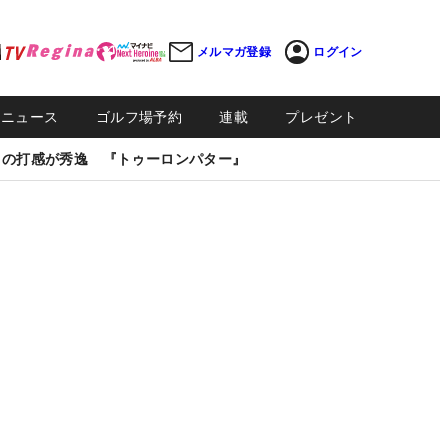
メルマガ登録
ログイン
Sニュース
ゴルフ場予約
連載
プレゼント
しの打感が秀逸 『トゥーロンパター』