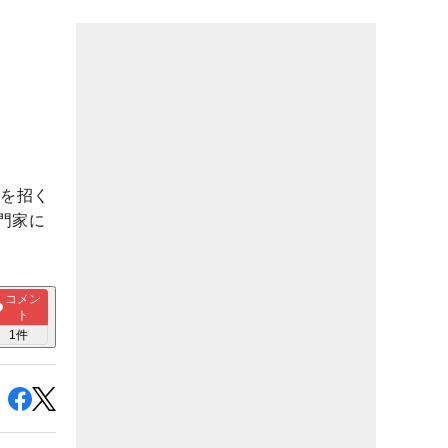
！
顔を招く
門家に
コメン
ト
1
件