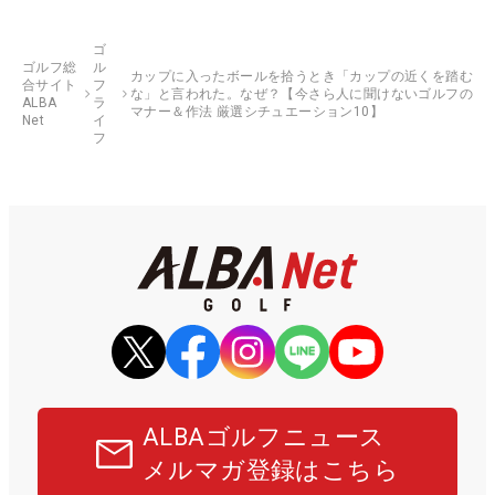
ゴ
ゴルフ総
ル
カップに入ったボールを拾うとき「カップの近くを踏む
合サイト
フ
な」と言われた。なぜ？【今さら人に聞けないゴルフの
ALBA
ラ
マナー＆作法 厳選シチュエーション10】
Net
イ
フ
ALBAゴルフニュース
メルマガ登録はこちら