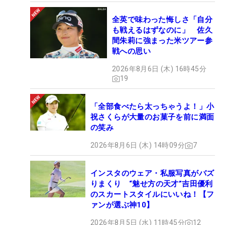
全英で味わった悔しさ「自分
も戦えるはずなのに」 佐久
間朱莉に強まった米ツアー参
戦への思い
2026年8月6日 (木) 16時45分
19
「全部食べたら太っちゃうよ！」小
祝さくらが大量のお菓子を前に満面
の笑み
2026年8月6日 (木) 14時09分
7
インスタのウェア・私服写真がバズ
りまくり “魅せ方の天才”吉田優利
のスカートスタイルにいいね！【フ
ァンが選ぶ神10】
2026年8月5日 (水) 11時45分
12