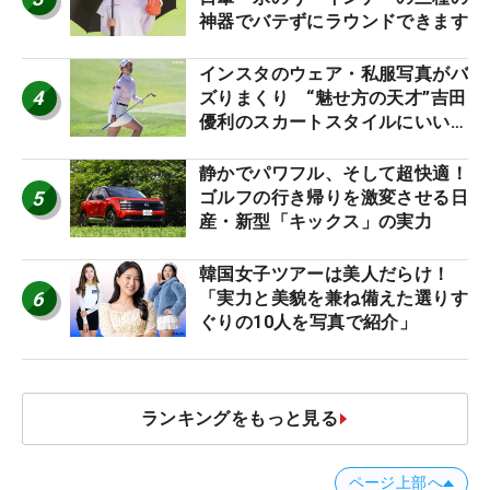
神器でバテずにラウンドできます
インスタのウェア・私服写真がバ
4
ズりまくり “魅せ方の天才”吉田
優利のスカートスタイルにいい
ね！【ファンが選ぶ神10】
静かでパワフル、そして超快適！
5
ゴルフの行き帰りを激変させる日
産・新型「キックス」の実力
韓国女子ツアーは美人だらけ！
6
「実力と美貌を兼ね備えた選りす
ぐりの10人を写真で紹介」
ランキングをもっと見る
ページ上部へ