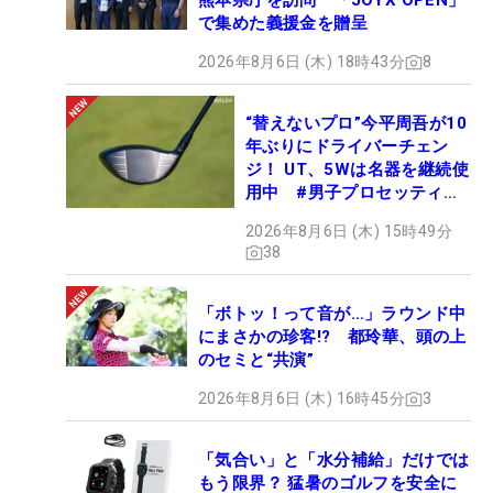
熊本県庁を訪問 「JOYX OPEN」
で集めた義援金を贈呈
2026年8月6日 (木) 18時43分
8
“替えないプロ”今平周吾が10
年ぶりにドライバーチェン
ジ！ UT、5Wは名器を継続使
用中 #男子プロセッティン
グ
2026年8月6日 (木) 15時49分
38
「ボトッ！って音が…」ラウンド中
にまさかの珍客!? 都玲華、頭の上
のセミと“共演”
2026年8月6日 (木) 16時45分
3
「気合い」と「水分補給」だけでは
もう限界？ 猛暑のゴルフを安全に