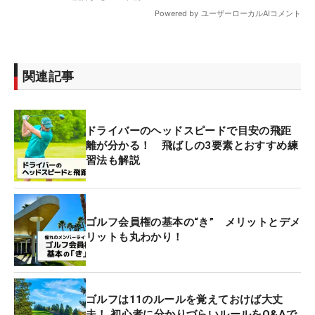
関連記事
ドライバーのヘッドスピードで目安の飛距
離が分かる！ 飛ばしの3要素とおすすめ練
習法も解説
ゴルフ会員権の基本の“き” メリットとデメ
リットも丸わかり！
ゴルフは11のルールを覚えておけば大丈
夫！ 初心者に分かりづらいルールをQ&Aで