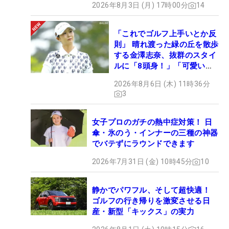
2026年8月3日 (月) 17時00分
14
「これでゴルフ上手いとか反
則」 晴れ渡った緑の丘を散歩
する金澤志奈、抜群のスタイ
ルに「8頭身！」「可愛いに
も程がある」
2026年8月6日 (木) 11時36分
3
女子プロのガチの熱中症対策！ 日
傘・氷のう・インナーの三種の神器
でバテずにラウンドできます
2026年7月31日 (金) 10時45分
10
静かでパワフル、そして超快適！
ゴルフの行き帰りを激変させる日
産・新型「キックス」の実力