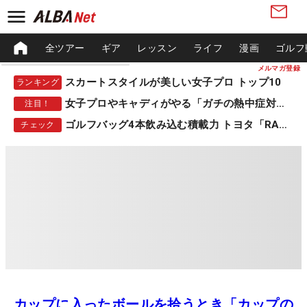
全ツアー
ギア
レッスン
ライフ
漫画
ゴルフ
メルマガ登録
スカートスタイルが美しい女子プロ トップ10
ランキング
女子プロやキャディがやる「ガチの熱中症対策」
注目！
ゴルフバッグ4本飲み込む積載力 トヨタ「RAV4」
チェック
カップに入ったボールを拾うとき「カップの