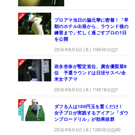
プロアマ当日の脇元華に密着！「早
朝のホテル出発から、ラウンド後の
練習まで」忙しく過ごすプロの1日
を公開
2026年8月6日 (木) 15時50分
1
岩永杏奈が暫定首位、廣吉優梨菜8
位 予選ラウンドは日没サスペ/全
米女子アマ
2026年8月6日 (木) 11時18分
1
ダフる人は100円玉を置くだけ！
女子プロが実践するアイアン「ダウ
ンブロードリル」が効果抜群
2026年8月6日 (木) 12時00分
40