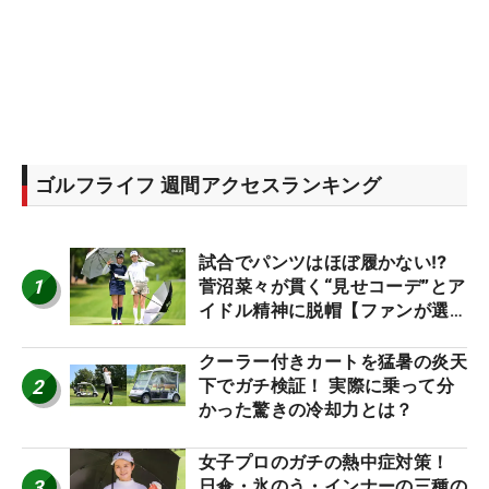
ゴルフライフ 週間アクセスランキング
試合でパンツはほぼ履かない⁉
1
菅沼菜々が貫く“見せコーデ”とア
イドル精神に脱帽【ファンが選ぶ
神10】
クーラー付きカートを猛暑の炎天
2
下でガチ検証！ 実際に乗って分
かった驚きの冷却力とは？
女子プロのガチの熱中症対策！
3
日傘・氷のう・インナーの三種の