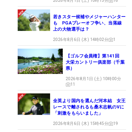
2026年8月1日 (土) 10時15分
16
若きスター候補やメジャーハンター
も PGAプレーオフ争い、当落線
上の大物選手は？
2026年8月6日 (木) 14時02分
1
【ゴルフ会員権】第141回
大栄カントリー俱楽部（千葉
県）
2026年8月1日 (土) 10時00分
11
全英より国内を選んだ河本結 女王
レースで離されるも桑木志帆のVに
「刺激をもらいました」
2026年8月6日 (木) 15時45分
19