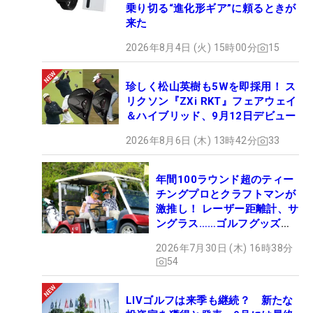
乗り切る“進化形ギア”に頼るときが
来た
2026年8月4日 (火) 15時00分
15
珍しく松山英樹も5Wを即採用！ ス
リクソン『ZXi RKT』フェアウェイ
＆ハイブリッド、9月12日デビュー
2026年8月6日 (木) 13時42分
33
年間100ラウンド超のティー
チングプロとクラフトマンが
激推し！ レーザー距離計、サ
ングラス……ゴルフグッズマ
ニアの“いいモノ”は？
2026年7月30日 (木) 16時38分
54
LIVゴルフは来季も継続？ 新たな