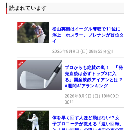
読まれています
松山英樹はイーグル奪取で11位に
浮上 ホスラー、ブレナンが首位タ
イ
2026年8月9日 (日) 08時53分
1
プロからも絶賛の嵐！ 「発
売直後は必ずトップ3に入
る」国産軟鉄アイアンとは？
#週間ギアランキング
2026年8月9日 (日) 18時00分
11
体を早く回す人ほど飛ばない!? 女
子プロコーチが教える「速い回転」