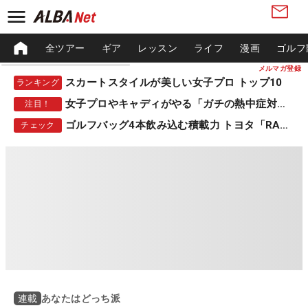
全ツアー
ギア
レッスン
ライフ
漫画
ゴルフ
メルマガ登録
スカートスタイルが美しい女子プロ トップ10
ランキング
女子プロやキャディがやる「ガチの熱中症対策」
注目！
ゴルフバッグ4本飲み込む積載力 トヨタ「RAV4」
チェック
あなたはどっち派
連載