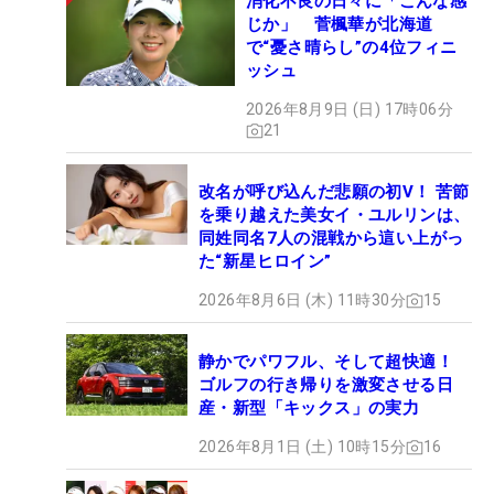
消化不良の日々に「こんな感
じか」 菅楓華が北海道
で“憂さ晴らし”の4位フィニ
ッシュ
2026年8月9日 (日) 17時06分
21
改名が呼び込んだ悲願の初V！ 苦節
を乗り越えた美女イ・ユルリンは、
同姓同名7人の混戦から這い上がっ
た“新星ヒロイン”
2026年8月6日 (木) 11時30分
15
静かでパワフル、そして超快適！
ゴルフの行き帰りを激変させる日
産・新型「キックス」の実力
2026年8月1日 (土) 10時15分
16