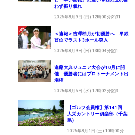
と「早い回転」の違い #四の五の言
わず振り氣れ
2026年8月9日 (日) 12時00分
31
＜速報＞吉澤柚月が初優勝へ 単独
首位でラスト3ホール突入
2026年8月9日 (日) 13時04分
1
進藤大典ジュニア大会が10月に開
催 優勝者にはプロトーナメント出
場権
2026年8月5日 (水) 17時02分
3
【ゴルフ会員権】第141回
大栄カントリー俱楽部（千葉
県）
2026年8月1日 (土) 10時00分