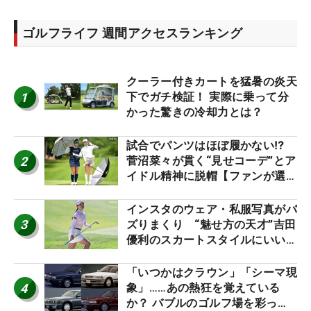
ゴルフライフ 週間アクセスランキング
クーラー付きカートを猛暑の炎天
1
下でガチ検証！ 実際に乗って分
かった驚きの冷却力とは？
試合でパンツはほぼ履かない⁉
2
菅沼菜々が貫く“見せコーデ”とア
イドル精神に脱帽【ファンが選ぶ
神10】
インスタのウェア・私服写真がバ
3
ズりまくり “魅せ方の天才”吉田
優利のスカートスタイルにいい
ね！【ファンが選ぶ神10】
「いつかはクラウン」「シーマ現
4
象」……あの熱狂を覚えている
か？ バブルのゴルフ場を彩った