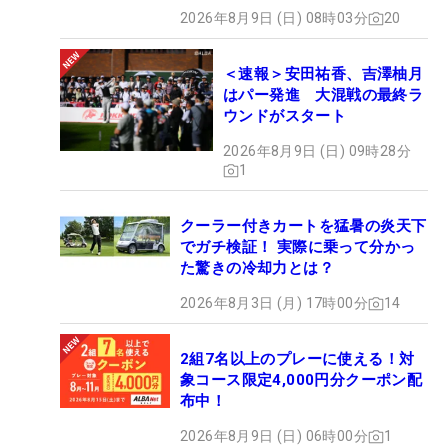
2026年8月9日 (日) 08時03分
20
＜速報＞安田祐香、吉澤柚月
はパー発進 大混戦の最終ラ
ウンドがスタート
2026年8月9日 (日) 09時28分
1
クーラー付きカートを猛暑の炎天下
でガチ検証！ 実際に乗って分かっ
た驚きの冷却力とは？
2026年8月3日 (月) 17時00分
14
2組7名以上のプレーに使える！対
象コース限定4,000円分クーポン配
布中！
2026年8月9日 (日) 06時00分
1