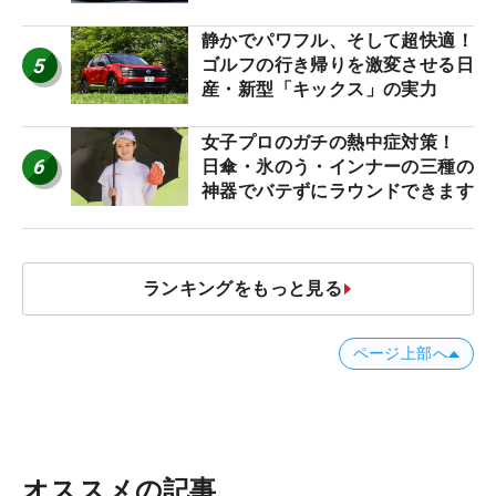
名車たち
静かでパワフル、そして超快適！
5
ゴルフの行き帰りを激変させる日
産・新型「キックス」の実力
女子プロのガチの熱中症対策！
6
日傘・氷のう・インナーの三種の
神器でバテずにラウンドできます
ランキングをもっと見る
ページ上部へ
オススメの記事