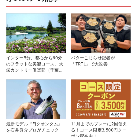
インター5分、都心から60分
パターこじらせ記者が
のフラットな美観コース。大
「TRTL」で大改善
栄カントリー俱楽部（千葉
県）
最新モデル『FJクオンタム』
11月までのプレーに2回使え
を石井良介プロがチェック
る！コース限定3,500円クー
ポン配布中！