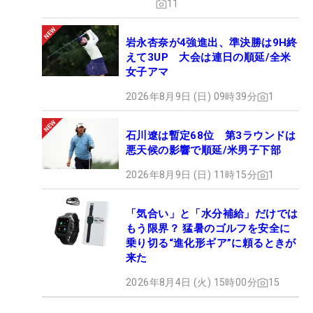
11
岩永杏奈が4強進出、準決勝は9H終
えて3UP 大会は連日の順延/全米
女子アマ
2026年8月9日 (日) 09時39分
1
石川遼は暫定68位 第3ラウンドは
悪天候の影響で順延/米男子下部
2026年8月9日 (日) 11時15分
1
「気合い」と「水分補給」だけでは
もう限界？ 猛暑のゴルフを安全に
乗り切る“進化形ギア”に頼るときが
来た
2026年8月4日 (火) 15時00分
15