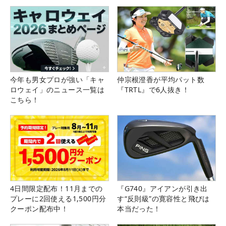
今年も男女プロが強い「キャ
仲宗根澄香が平均パット数
ロウェイ」のニュース一覧は
『TRTL』で6人抜き！
こちら！
4日間限定配布！11月までの
『G740』アイアンが引き出
プレーに2回使える1,500円分
す“反則級”の寛容性と飛びは
クーポン配布中！
本当だった！