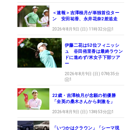
＜速報＞吉澤柚月が単独首位ター
ン 安田祐香、永井花奈2差追走
2026年8月9日 (日) 11時32分
1
伊藤二花は52位フィニッシ
ュ 谷田侑里香は最終ラウン
ドに進めず/米女子下部ツア
ー
2026年8月9日 (日) 07時35分
1
22歳・吉澤柚月が念願の初優勝
「全英の桑木さんから刺激を」
2026年8月9日 (日) 13時53分
1
「いつかはクラウン」「シーマ現