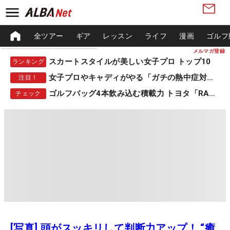
全ツアー
ギア
レッスン
ライフ
漫画
ゴルフ
メルマガ登録
スカートスタイルが美しい女子プロ トップ10
ランキング
女子プロやキャディがやる「ガチの熱中症対策」
注目！
ゴルフバッグ4本飲み込む積載力 トヨタ「RAV4」
チェック
[写真] 頭がスッキリして判断力アップ！ “癒