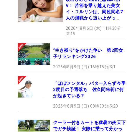
V！ 苦節を乗り越えた美女
イ・ユルリンは、同姓同名7
人の混戦から這い上がっ
た“新星ヒロイン”
2026年8月6日 (木) 11時30分
15
“生き残り”をかけた争い 第2回女
子リランキング2026
2026年8月9日 (日) 16時15分
1
「ほぼメンタル」パター入らず今季
2度目の予選落ち 佐久間朱莉に何
が起きている？
2026年8月9日 (日) 08時39分
20
クーラー付きカートを猛暑の炎天下
でガチ検証！ 実際に乗って分かっ