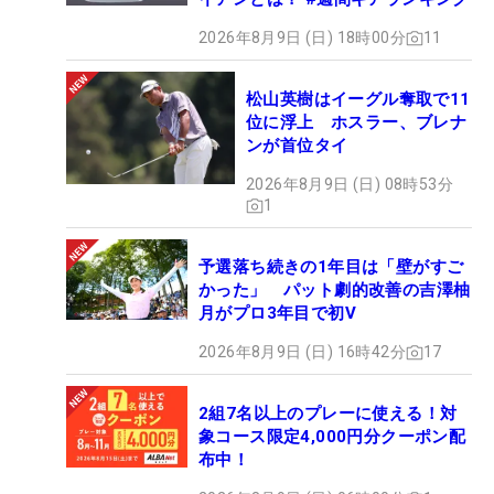
2026年8月9日 (日) 18時00分
11
松山英樹はイーグル奪取で11
位に浮上 ホスラー、ブレナ
ンが首位タイ
2026年8月9日 (日) 08時53分
1
予選落ち続きの1年目は「壁がすご
かった」 パット劇的改善の吉澤柚
月がプロ3年目で初V
2026年8月9日 (日) 16時42分
17
2組7名以上のプレーに使える！対
象コース限定4,000円分クーポン配
布中！