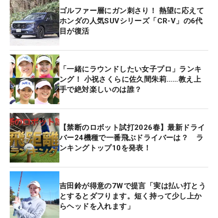
ゴルファー層にガン刺さり！ 熱望に応えて
ホンダの人気SUVシリーズ「CR-V」の6代
目が復活
「一緒にラウンドしたい女子プロ」ランキ
ング！ 小祝さくらに佐久間朱莉……教え上
手で絶対楽しいのは誰？
【禁断のロボット試打2026春】最新ドライ
バー24機種で一番飛ぶドライバーは？ ラ
ンキングトップ10を発表！
吉田鈴が得意の7Wで提言「実は払い打とう
とするとダフります。短く持って少し上か
らヘッドを入れます」