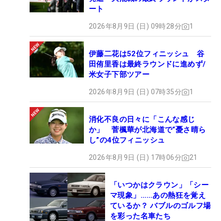
ート
2026年8月9日 (日) 09時28分
1
伊藤二花は52位フィニッシュ 谷
田侑里香は最終ラウンドに進めず/
米女子下部ツアー
2026年8月9日 (日) 07時35分
1
消化不良の日々に「こんな感じ
か」 菅楓華が北海道で“憂さ晴ら
し”の4位フィニッシュ
2026年8月9日 (日) 17時06分
21
「いつかはクラウン」「シー
マ現象」……あの熱狂を覚え
ているか？ バブルのゴルフ場
を彩った名車たち