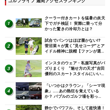
ゴルフライフ 週間アクセスランキング
クーラー付きカートを猛暑の炎天
1
下でガチ検証！ 実際に乗って分
かった驚きの冷却力とは？
試合でパンツはほぼ履かない⁉
2
菅沼菜々が貫く“見せコーデ”とア
イドル精神に脱帽【ファンが選ぶ
神10】
インスタのウェア・私服写真がバ
3
ズりまくり “魅せ方の天才”吉田
優利のスカートスタイルにいい
ね！【ファンが選ぶ神10】
「いつかはクラウン」「シーマ現
4
象」……あの熱狂を覚えている
か？ バブルのゴルフ場を彩った
名車たち
静かでパワフル、そして超快適！