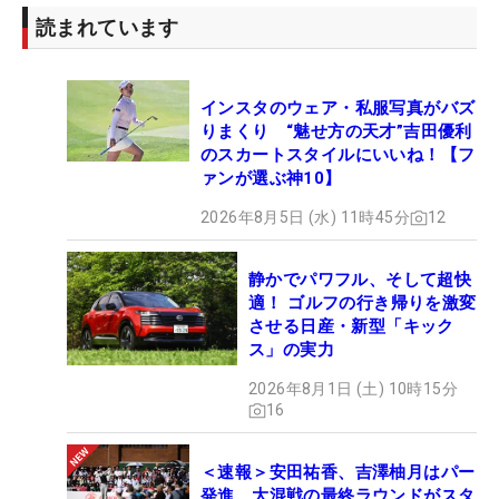
読まれています
インスタのウェア・私服写真がバズ
りまくり “魅せ方の天才”吉田優利
のスカートスタイルにいいね！【フ
ァンが選ぶ神10】
2026年8月5日 (水) 11時45分
12
静かでパワフル、そして超快
適！ ゴルフの行き帰りを激変
させる日産・新型「キック
ス」の実力
2026年8月1日 (土) 10時15分
16
＜速報＞安田祐香、吉澤柚月はパー
発進 大混戦の最終ラウンドがスタ