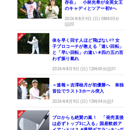
存在」 小林光希が全英女王
のキャディとツアー初Vへ
2026年8月9日 (日) 08時03分
20
体を早く回す人ほど飛ばない!? 女
子プロコーチが教える「速い回転」
と「早い回転」の違い #四の五の言
わず振り氣れ
2026年8月9日 (日) 12時00分
31
＜速報＞吉澤柚月が初優勝へ 単独
首位でラスト3ホール突入
2026年8月9日 (日) 13時04分
1
プロからも絶賛の嵐！ 「発売直後
は必ずトップ3に入る」国産軟鉄ア
イアンとは？ #週間ギアランキング