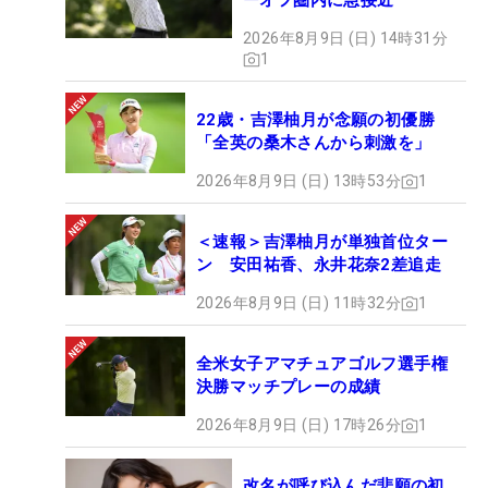
ーオフ圏内に急接近
2026年8月9日 (日) 14時31分
1
22歳・吉澤柚月が念願の初優勝
「全英の桑木さんから刺激を」
2026年8月9日 (日) 13時53分
1
＜速報＞吉澤柚月が単独首位ター
ン 安田祐香、永井花奈2差追走
2026年8月9日 (日) 11時32分
1
全米女子アマチュアゴルフ選手権
決勝マッチプレーの成績
2026年8月9日 (日) 17時26分
1
改名が呼び込んだ悲願の初