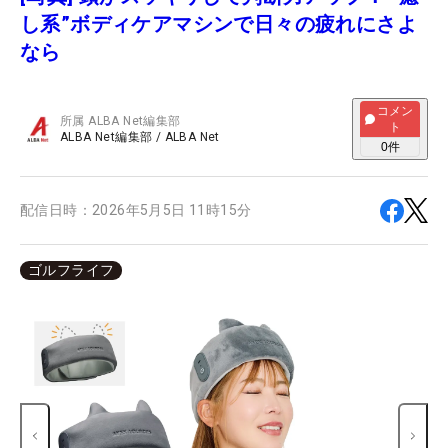
し系”ボディケアマシンで日々の疲れにさよ
なら
コメン
所属
ALBA Net編集部
ト
ALBA Net編集部
/
ALBA Net
0
件
配信日時：
2026年5月5日 11時15分
ゴルフライフ