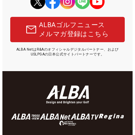
ALBAゴルフニュース
メルマガ登録はこちら
ALBA NetはR&Aのオフィシャルデジタルパートナー、および
USLPGAの日本公式サイトパートナーです。