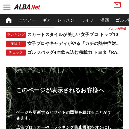
全ツアー
ギア
レッスン
ライフ
漫画
ゴルフ
メルマガ登録
スカートスタイルが美しい女子プロ トップ10
ランキング
女子プロやキャディがやる「ガチの熱中症対策」
注目！
ゴルフバッグ4本飲み込む積載力 トヨタ「RAV4」
チェック
このページが表示されるお客様へ
ページを更新するとサイトの閲覧を続けることがで
きます。
広告ブロッカーやトラッキング防止機能をオンにし