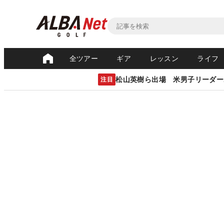
全ツアー
ギア
レッスン
ライフ
松山英樹ら出場 米男子リーダー
注目