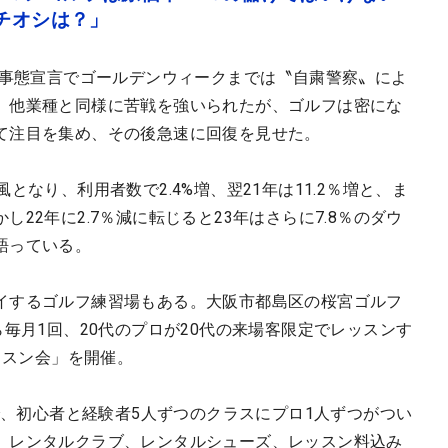
イチオシは？」
急事態宣言でゴールデンウィークまでは〝自粛警察〟によ
。他業種と同様に苦戦を強いられたが、ゴルフは密にな
て注目を集め、その後急速に回復を見せた。
となり、利用者数で2.4%増、翌21年は11.2％増と、ま
22年に2.7％減に転じると23年はさらに7.8％のダウ
語っている。
イするゴルフ練習場もある。大阪市都島区の桜宮ゴルフ
ら毎月1回、20代のプロが20代の来場客限定でレッスンす
ッスン会」を開催。
まで、初心者と経験者5人ずつのクラスにプロ1人ずつがつい
。レンタルクラブ、レンタルシューズ、レッスン料込み