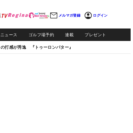
メルマガ登録
ログイン
Sニュース
ゴルフ場予約
連載
プレゼント
しの打感が秀逸 『トゥーロンパター』