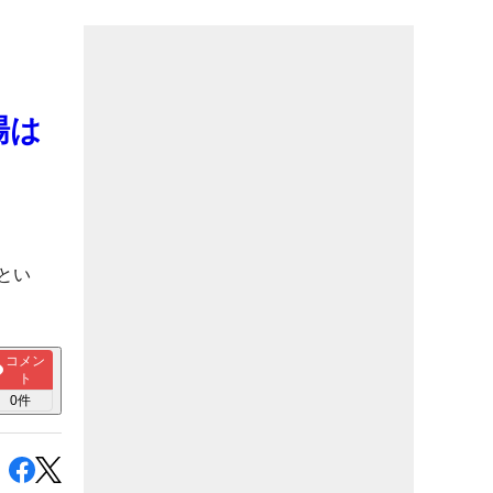
場は
とい
コメン
ト
0
件