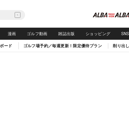
漫画
ゴルフ動画
雑誌出版
ショッピング
SN
ボード
ゴルフ場予約／毎週更新！限定優待プラン
削り出