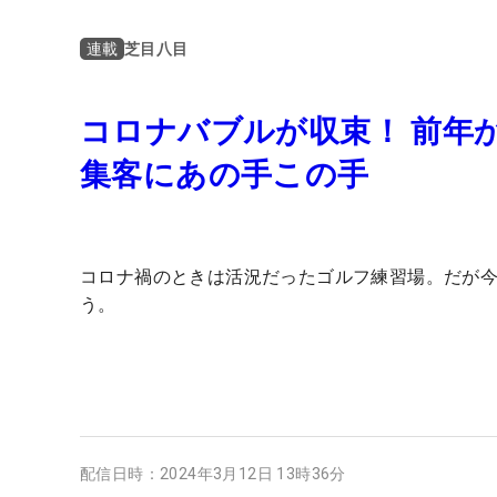
芝目八目
連載
コロナバブルが収束！ 前年
集客にあの手この手
コロナ禍のときは活況だったゴルフ練習場。だが
う。
配信日時：
2024年3月12日 13時36分