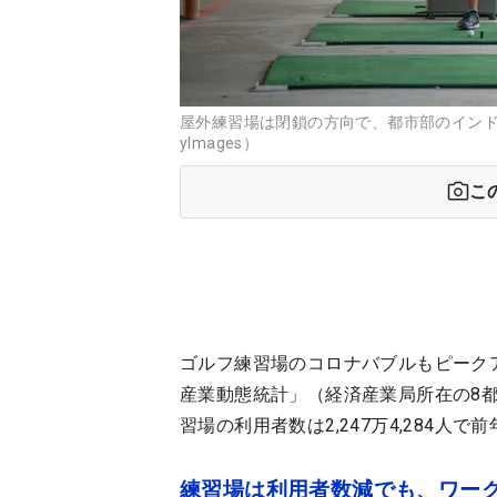
屋外練習場は閉鎖の方向で、都市部のインドア
yImages）
こ
ゴルフ練習場のコロナバブルもピークア
産業動態統計」（経済産業局所在の8
習場の利用者数は2,247万4,284人で
練習場は利用者数減でも、ワーク