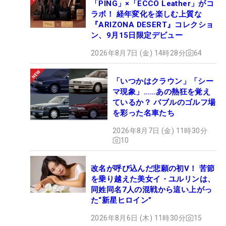
「PING」×「ECCO Leather」がコ
ラボ！ 経年変化を楽しむ上質な
『ARIZONA DESERT』コレクショ
ン、9月15日限定デビュー
2026年8月7日 (金) 14時28分
64
「いつかはクラウン」「シー
マ現象」……あの熱狂を覚え
ているか？ バブルのゴルフ場
を彩った名車たち
2026年8月7日 (金) 11時30分
10
改名が呼び込んだ悲願の初V！ 苦節
を乗り越えた美女イ・ユルリンは、
同姓同名7人の混戦から這い上がっ
た“新星ヒロイン”
2026年8月6日 (木) 11時30分
15