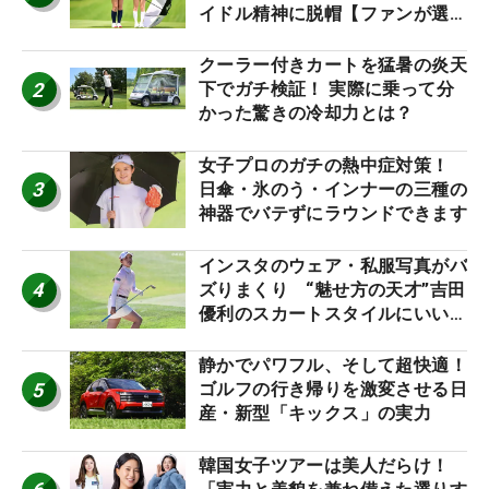
イドル精神に脱帽【ファンが選ぶ
神10】
クーラー付きカートを猛暑の炎天
2
下でガチ検証！ 実際に乗って分
かった驚きの冷却力とは？
女子プロのガチの熱中症対策！
3
日傘・氷のう・インナーの三種の
神器でバテずにラウンドできます
インスタのウェア・私服写真がバ
4
ズりまくり “魅せ方の天才”吉田
優利のスカートスタイルにいい
ね！【ファンが選ぶ神10】
静かでパワフル、そして超快適！
5
ゴルフの行き帰りを激変させる日
産・新型「キックス」の実力
韓国女子ツアーは美人だらけ！