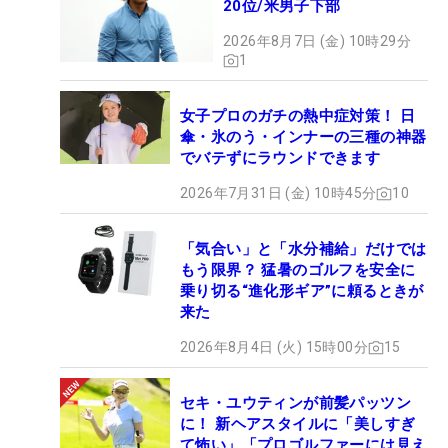
20位/米男子下部
2026年8月7日 (金) 10時29分
1
女子プロのガチの熱中症対策！ 日
傘・氷のう・インナーの三種の神器
でバテずにラウンドできます
2026年7月31日 (金) 10時45分
10
「気合い」と「水分補給」だけでは
もう限界？ 猛暑のゴルフを安全に
乗り切る“進化形ギア”に頼るときが
来た
2026年8月4日 (火) 15時00分
15
セキ・ユウティンが前髪パッツン
に！ 新ヘアスタイルに「美しすぎ
て怖い」「プロゴルファーには見え