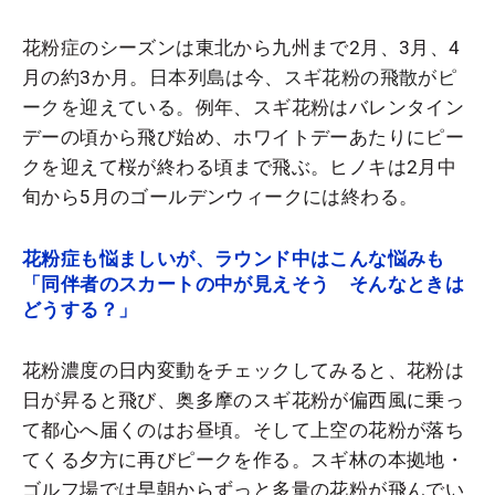
花粉症のシーズンは東北から九州まで2月、3月、4
月の約3か月。
日本列島は今、スギ花粉の飛散がピ
ークを迎えている。
例年、スギ花粉はバレンタイン
デーの頃から飛び始め、ホワイトデーあたりにピー
クを迎えて桜が終わる頃まで飛ぶ。ヒノキは2月中
旬から5月のゴールデンウィークには終わる。
花粉症も悩ましいが、ラウンド中はこんな悩みも
「同伴者のスカートの中が見えそう そんなときは
どうする？」
花粉濃度の日内変動をチェックしてみると、花粉は
日が昇ると飛び、奥多摩のスギ花粉が偏西風に乗っ
て都心へ届くのはお昼頃。そして上空の花粉が落ち
てくる夕方に再びピークを作る。スギ林の本拠地・
ゴルフ場では早朝からずっと多量の花粉が飛んでい