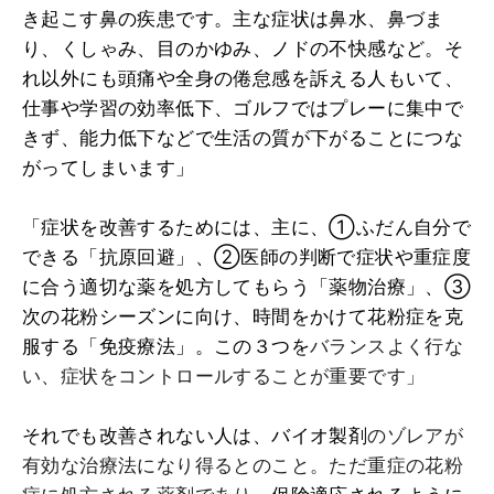
き起こす鼻の疾患です。主な症状は鼻水、鼻づま
り、くしゃみ、目のかゆみ、ノドの不快感など。そ
れ以外にも頭痛や全身の倦怠感を訴える人もいて、
仕事や学習の効率低下、ゴルフではプレーに集中で
きず、能力低下などで生活の質が下がることにつな
がってしまいます」
「症状を改善するためには、主に、①ふだん自分で
できる「抗原回避」、②医師の判断で症状や重症度
に合う適切な薬を処方してもらう「薬物治療」、③
次の花粉シーズンに向け、時間をかけて花粉症を克
服する「免疫療法」。この３つを
バランスよく行な
い、症状をコントロールすることが重要です」
それでも改善されない人は、バイオ製剤
のゾレアが
有効な治療法になり得るとのこと。ただ重症の花粉