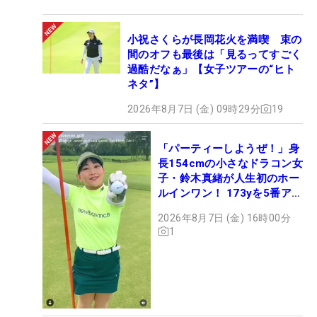
小祝さくらが長岡花火を満喫 束の
間のオフも最後は「見るってすごく
過酷だなぁ」【女子ツアーの“ヒト
ネタ”】
2026年8月7日 (金) 09時29分
19
「パーティーしようぜ！」身
長154cmの小さなドラコン女
子・鈴木真緒が人生初のホー
ルインワン！ 173yを5番アイ
アンで会心のショット
2026年8月7日 (金) 16時00分
1