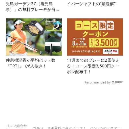
児島ガーデンGC（鹿児島
イバーシャフトの“最適解”
県）」の無料プレー券が当た
る！！
仲宗根澄香が平均パット数
11月までのプレーに2回使え
『TRTL』で6人抜き！
る！コース限定3,500円クー
ポン配布中！
Recommended by
ゴルフ総合サ
ゴルフ
スギ花粉は今がピーク！ ハンデ6のドクター