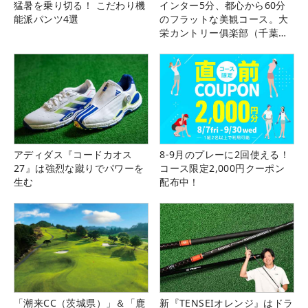
猛暑を乗り切る！ こだわり機
インター5分、都心から60分
能派パンツ4選
のフラットな美観コース。大
栄カントリー俱楽部（千葉
県）
アディダス『コードカオス
8-9月のプレーに2回使える！
27』は強烈な蹴りでパワーを
コース限定2,000円クーポン
生む
配布中！
「潮来CC（茨城県）」＆「鹿
新『TENSEIオレンジ』はドラ