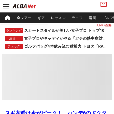
全ツアー
ギア
レッスン
ライフ
漫画
ゴルフ
メルマガ登録
スカートスタイルが美しい女子プロ トップ10
ランキング
女子プロやキャディがやる「ガチの熱中症対策」
注目！
ゴルフバッグ4本飲み込む積載力 トヨタ「RAV4」
チェック
スギ花粉は今がピーク！ ハンデ6のドクタ