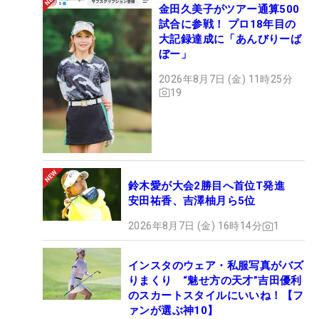
金田久美子がツアー通算500
試合に参戦！ プロ18年目の
大記録達成に「あんびりーば
ぼー」
2026年8月7日 (金) 11時25分
19
鈴木愛が大会2勝目へ首位T発進
安田祐香、吉澤柚月ら5位
2026年8月7日 (金) 16時14分
1
インスタのウェア・私服写真がバズ
りまくり “魅せ方の天才”吉田優利
のスカートスタイルにいいね！【フ
ァンが選ぶ神10】