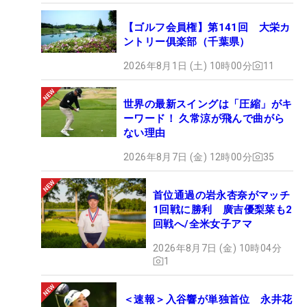
【ゴルフ会員権】第141回 大栄カ
ントリー俱楽部（千葉県）
2026年8月1日 (土) 10時00分
11
世界の最新スイングは「圧縮」がキ
ーワード！ 久常涼が飛んで曲がら
ない理由
2026年8月7日 (金) 12時00分
35
首位通過の岩永杏奈がマッチ
1回戦に勝利 廣吉優梨菜も2
回戦へ/全米女子アマ
2026年8月7日 (金) 10時04分
1
＜速報＞入谷響が単独首位 永井花