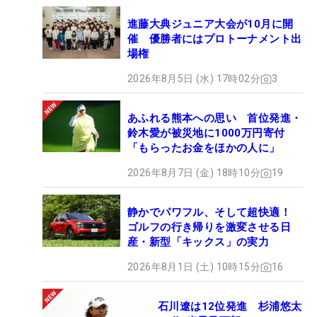
進藤大典ジュニア大会が10月に開
催 優勝者にはプロトーナメント出
場権
2026年8月5日 (水) 17時02分
3
あふれる熊本への思い 首位発進・
鈴木愛が被災地に1000万円寄付
「もらったお金をほかの人に」
2026年8月7日 (金) 18時10分
19
静かでパワフル、そして超快適！
ゴルフの行き帰りを激変させる日
産・新型「キックス」の実力
2026年8月1日 (土) 10時15分
16
石川遼は12位発進 杉浦悠太