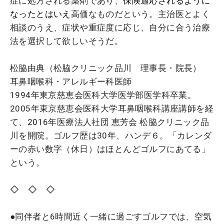
症に処方される薬剤であり、
保険適応されるように
なったとはいえ
高価なものだという。主治医とよく
相談のうえ、症状や重症度に応じ、自分に合う治療
法を選択して欲しいそうだ。
松脇由典（松脇クリニック品川 理事長・院長）
耳鼻咽喉科・アレルギー科医師
1994年東京慈恵会医科大学医学部医学科卒業。
2005年東京慈恵会医科大学耳鼻咽喉科講座講師を経
て、2016年医療法人社団 恵芳会 松脇クリニック品
川を開院。ゴルフ歴は30年、ハンデ６。「カレンダ
ーの赤い数字（休日）はほとんどゴルフにあてる」
という。
◇ ◇ ◇
●同伴者と6時間近く一緒に過ごすゴルフでは、空気