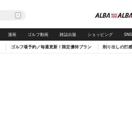
漫画
ゴルフ動画
雑誌出版
ショッピング
SN
ゴルフ場予約／毎週更新！限定優待プラン
削り出しの打