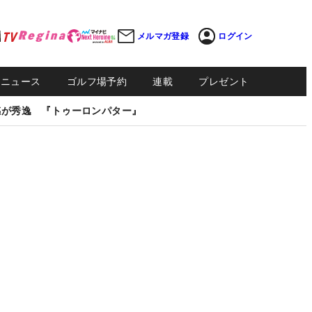
メルマガ登録
ログイン
Sニュース
ゴルフ場予約
連載
プレゼント
感が秀逸 『トゥーロンパター』