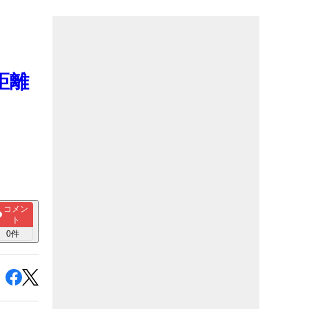
距離
コメン
ト
0
件