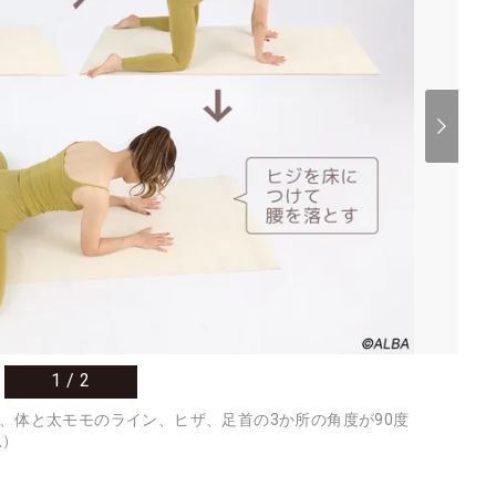
1
/
2
、体と太モモのライン、ヒザ、足首の3か所の角度が90度
忠）