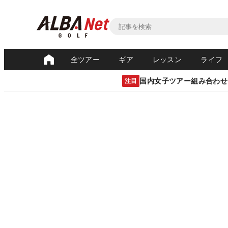
全ツアー
ギア
レッスン
ライフ
国内女子ツアー組み合わせ
注目