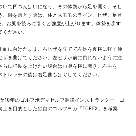
ついて四つんばいになり、その体勢から足を開く。そし
う。腰を落とす際は、体と太モモのライン、ヒザ、足首
意識。お尻を後ろに引くと強度が上がります。体勢を戻す
てください。
正面に向けたまま、右ヒザを立てて左足を真横に軽く伸
ヒザを曲げてください。左ヒザが前に倒れないように注
さらに強度を上げたい場合は両腕を横に開き、左手を
ストレッチの後は右足側もほぐしてください。
導歴10年のゴルフボディセルフ調律インストラクター。ゴ
上を目的とした独自のゴルフヨガ「TOREX」を考案