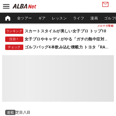
全ツアー
ギア
レッスン
ライフ
漫画
ゴルフ
メルマガ登録
スカートスタイルが美しい女子プロ トップ10
ランキング
女子プロやキャディがやる「ガチの熱中症対策」
注目！
ゴルフバッグ4本飲み込む積載力 トヨタ「RAV4」
チェック
芝目八目
連載