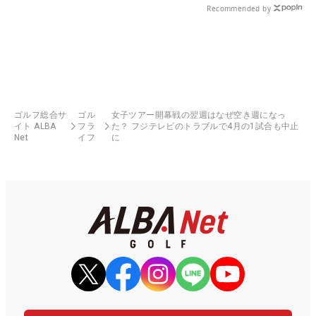
Recommended by
ゴルフ総合サ
ゴル
女子ツアー開幕戦の翌週はなぜ空き週になっ
イト ALBA
フラ
た？ フジテレビのトラブルで4月の1試合も中止
Net
イフ
に