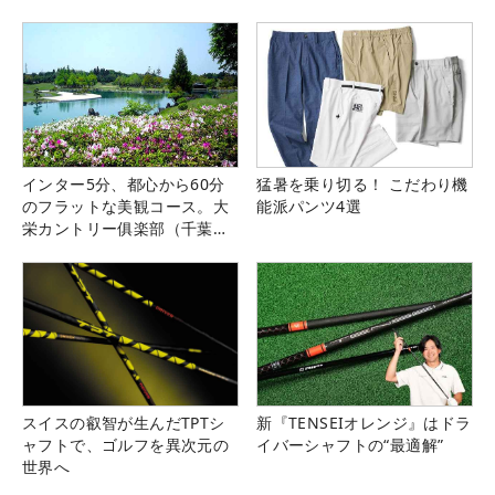
インター5分、都心から60分
猛暑を乗り切る！ こだわり機
のフラットな美観コース。大
能派パンツ4選
栄カントリー俱楽部（千葉
県）
スイスの叡智が生んだTPTシ
新『TENSEIオレンジ』はドラ
ャフトで、ゴルフを異次元の
イバーシャフトの“最適解”
世界へ