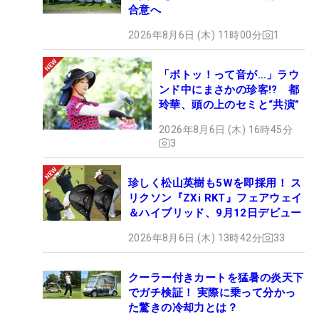
合意へ
2026年8月6日 (木) 11時00分
1
「ボトッ！って音が…」ラウ
ンド中にまさかの珍客!? 都
玲華、頭の上のセミと“共演”
2026年8月6日 (木) 16時45分
3
珍しく松山英樹も5Wを即採用！ ス
リクソン『ZXi RKT』フェアウェイ
＆ハイブリッド、9月12日デビュー
2026年8月6日 (木) 13時42分
33
クーラー付きカートを猛暑の炎天下
でガチ検証！ 実際に乗って分かっ
た驚きの冷却力とは？