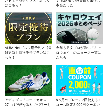
ンドできるチャンス！詳しく
す“反則級”の寛容性と飛びは
はこちら！
本当だった！
ALBA Netゴルフ場予約／【毎
今年も男女プロが強い「キャ
週更新】特別優待プランはこ
ロウェイ」のニュース一覧は
ちら！
こちら！
アディダス『コードカオス
8-9月のプレーに2回使える！
27』は強烈な蹴りでパワーを
コース限定2,000円クーポン