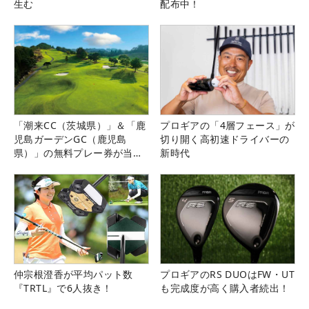
生む
配布中！
「潮来CC（茨城県）」＆「鹿
プロギアの「4層フェース」が
児島ガーデンGC（鹿児島
切り開く高初速ドライバーの
県）」の無料プレー券が当た
新時代
る！！
仲宗根澄香が平均パット数
プロギアのRS DUOはFW・UT
『TRTL』で6人抜き！
も完成度が高く購入者続出！