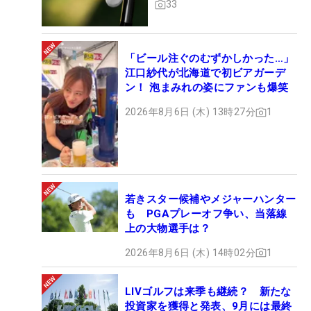
33
「ビール注ぐのむずかしかった…」
江口紗代が北海道で初ビアガーデ
ン！ 泡まみれの姿にファンも爆笑
2026年8月6日 (木) 13時27分
1
若きスター候補やメジャーハンター
も PGAプレーオフ争い、当落線
上の大物選手は？
2026年8月6日 (木) 14時02分
1
LIVゴルフは来季も継続？ 新たな
投資家を獲得と発表、9月には最終