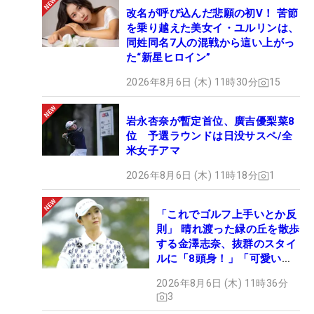
改名が呼び込んだ悲願の初V！ 苦節
を乗り越えた美女イ・ユルリンは、
同姓同名7人の混戦から這い上がっ
た“新星ヒロイン”
2026年8月6日 (木) 11時30分
15
岩永杏奈が暫定首位、廣吉優梨菜8
位 予選ラウンドは日没サスペ/全
米女子アマ
2026年8月6日 (木) 11時18分
1
「これでゴルフ上手いとか反
則」 晴れ渡った緑の丘を散歩
する金澤志奈、抜群のスタイ
ルに「8頭身！」「可愛いに
も程がある」
2026年8月6日 (木) 11時36分
3