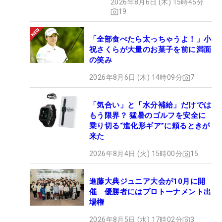
2026年8月6日 (木) 15時45分
19
「全部食べたら太っちゃうよ！」小
祝さくらが大量のお菓子を前に満面
の笑み
2026年8月6日 (木) 14時09分
7
「気合い」と「水分補給」だけでは
もう限界？ 猛暑のゴルフを安全に
乗り切る“進化形ギア”に頼るときが
来た
2026年8月4日 (火) 15時00分
15
進藤大典ジュニア大会が10月に開
催 優勝者にはプロトーナメント出
場権
2026年8月5日 (水) 17時02分
3