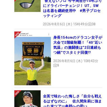
“替えないプロ”今平周吾が10年ぶり
にドライバーチェンジ！ UT、5W
は名器を継続使用中 #男子プロセ
ッティング
2026年8月6日 (木) 15時49分
38
身長154cmのドラコン女子が
大会で2階級制覇！「40°近い
気温」の激闘後は“2日連続も
つ鍋”でスタミナ回復!?
2026年8月6日 (木) 10時43分
9
全英で味わった悔しさ「自分も戦え
るはずなのに」 佐久間朱莉に強ま
った米ツアー参戦への思い