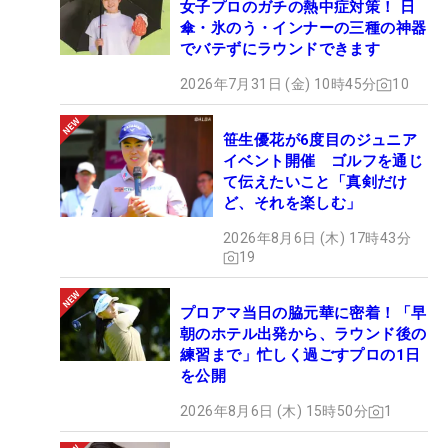
女子プロのガチの熱中症対策！ 日
傘・氷のう・インナーの三種の神器
でバテずにラウンドできます
2026年7月31日 (金) 10時45分
10
笹生優花が6度目のジュニア
イベント開催 ゴルフを通じ
て伝えたいこと「真剣だけ
ど、それを楽しむ」
2026年8月6日 (木) 17時43分
19
プロアマ当日の脇元華に密着！「早
朝のホテル出発から、ラウンド後の
練習まで」忙しく過ごすプロの1日
を公開
2026年8月6日 (木) 15時50分
1