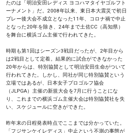
たのは「明治安田レディス ヨコハマタイヤゴルフト
ーナメント」だ。2008年以来、東日本大震災で初日
プレー後大会不成立となった11年、コロナ禍で中止
となった20年を除き、24年まで土佐CC（高知県）
を舞台に横浜ゴム主催で行われてきた。
時期も第1回はシーズン3戦目だったが、2年目から
は2戦目として定着。結果的に試合ができなかった
20年からは、特別協賛として明治安田生命がついて
行われてきた。しかし、同社が同じ特別協賛という
立場ではあるが、日本女子プロゴルフ協会
（JLPGA）主催の新規大会を7月に行うことにな
り、これまでの横浜ゴム主催大会は特別協賛社を失
い、スケジュールに空きができた。
昨年末の日程発表時点でここまでは分かっていた。
「フジサンケイレディス」中止という不測の事態が