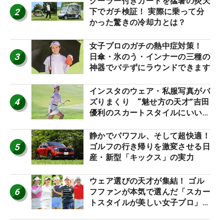
クーラー付きカートを猛暑の炎天
2
下でガチ検証！ 実際に乗って分
かった驚きの冷却力とは？
女子プロのガチの熱中症対策！
3
日傘・氷のう・インナーの三種の
神器でバテずにラウンドできます
インスタのウェア・私服写真がバ
4
ズりまくり “魅せ方の天才”吉田
優利のスカートスタイルにいい
ね！【ファンが選ぶ神10】
静かでパワフル、そして超快適！
5
ゴルフの行き帰りを激変させる日
産・新型「キックス」の実力
ウェア選びの天才が集結！ ゴル
6
フファンが本気で選んだ「スカー
トスタイルが美しい女子プロ」神
10