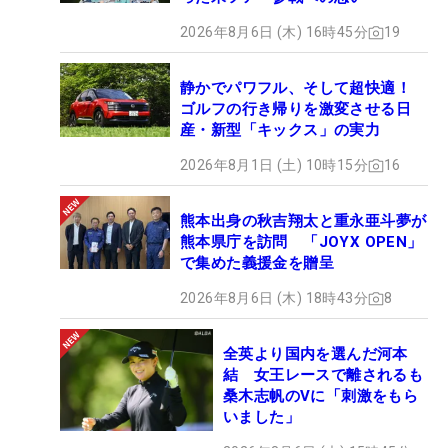
2026年8月6日 (木) 16時45分
19
静かでパワフル、そして超快適！
ゴルフの行き帰りを激変させる日
産・新型「キックス」の実力
2026年8月1日 (土) 10時15分
16
熊本出身の秋吉翔太と重永亜斗夢が
熊本県庁を訪問 「JOYX OPEN」
で集めた義援金を贈呈
2026年8月6日 (木) 18時43分
8
全英より国内を選んだ河本
結 女王レースで離されるも
桑木志帆のVに「刺激をもら
いました」