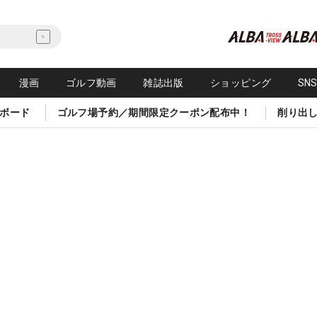
漫画
ゴルフ動画
雑誌出版
ショッピング
SN
ボード
ゴルフ場予約／期間限定クーポン配布中！
削り出