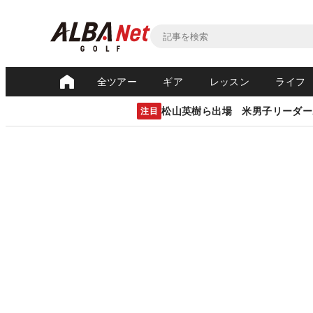
全ツアー
ギア
レッスン
ライフ
松山英樹ら出場 米男子リーダー
注目