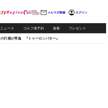
メルマガ登録
ログイン
Sニュース
ゴルフ場予約
連載
プレゼント
しの打感が秀逸 『トゥーロンパター』