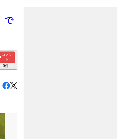
】で
コメン
ト
0
件