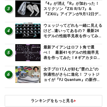
ー』 #女子プロセッティング
『4』が消え『R』が加わった！
3
スリクソン『ZXi R/5/7』＆
『ZXiU』アイアンが9月12日デ
ビュー
ウェッジってどれも一緒に見える
4
けど…違いってあるの？ 最新24
モデルの性能早見表を作ってみ
た #ギアカタログ2026
最新アイアンはロフト角で選
5
べ！ 最新41モデルの性能早見
表を作ってみた！#ギアカタログ
2026
女子プロ17人が好む“雲の上”の
6
快適性がさらに進化！ フットジ
ョイが『FJ Quantum』の新作を
発表、8月7日デビュー
ランキングをもっと見る