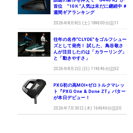
話題の新作を抑えて『G440 K』が
首位 “10Ｋ”人気は未だに継続中 #
週間ギアランキング
2026年8月8日 (土) 18時00分
11
往年の名作“CLYDE”をゴルフシュー
ズとして発売！ 試した、鳥谷敬さ
んが注目したのは「カラーリング」
と「動きやすさ」
2026年8月2日 (日) 11時46分
52
PXG初の高MOI×ゼロトルクマレッ
ト『PXG One & Done ZT』パター
が本日デビュー！
2026年7月30日 (木) 16時46分
20