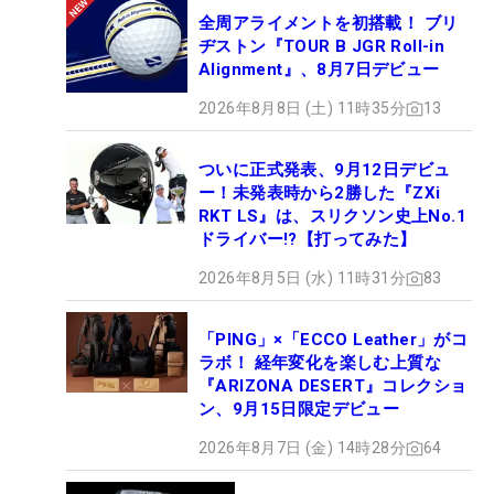
全周アライメントを初搭載！ ブリ
ヂストン『TOUR B JGR Roll-in
Alignment』、8月7日デビュー
2026年8月8日 (土) 11時35分
13
ついに正式発表、9月12日デビュ
ー！未発表時から2勝した『ZXi
RKT LS』は、スリクソン史上No.1
ドライバー!?【打ってみた】
2026年8月5日 (水) 11時31分
83
「PING」×「ECCO Leather」がコ
ラボ！ 経年変化を楽しむ上質な
『ARIZONA DESERT』コレクショ
ン、9月15日限定デビュー
2026年8月7日 (金) 14時28分
64