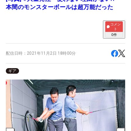
本間のモンスターボールは超万能だった
コメン
ト
0
件
配信日時：
2021年11月2日 18時00分
ギア