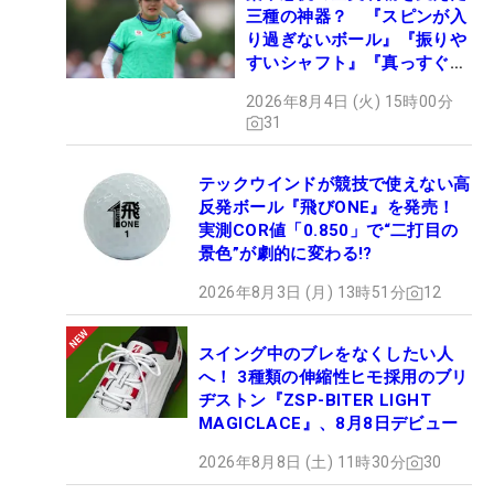
三種の神器？ 『スピンが入
り過ぎないボール』『振りや
すいシャフト』『真っすぐ飛
ぶドライバー』 #女子プロ
2026年8月4日 (火) 15時00分
セッティング
31
テックウインドが競技で使えない高
反発ボール『飛びONE』を発売！
実測COR値「0.850」で“二打目の
景色”が劇的に変わる!?
2026年8月3日 (月) 13時51分
12
スイング中のブレをなくしたい人
へ！ 3種類の伸縮性ヒモ採用のブリ
ヂストン『ZSP-BITER LIGHT
MAGICLACE』、8月8日デビュー
2026年8月8日 (土) 11時30分
30