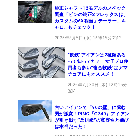
純正シャフト12モデルのスペック
調査「ピンの純正Sフレックスは、
カスタムの6X相当」テーラー、キ
ャロ…もチェック！
2026年8月5日 (水) 16時15分
13
“軟鉄”アイアンは2種類ある
って知ってた？ 女子プロ使
用者も多い“複合軟鉄”はアマ
チュアにもオススメ！
2026年7月30日 (木) 12時15分
7
古いアイアンで「90の壁」に悩む
男が激変！PING『G740』アイアン
が引き出す“反則級”の寛容性と飛び
は本当だった！