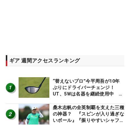
ギア 週間アクセスランキング
“替えないプロ”今平周吾が10年
1
ぶりにドライバーチェンジ！
UT、5Wは名器を継続使用中 #
男子プロセッティング
桑木志帆の全英制覇を支えた三種
2
の神器？ 『スピンが入り過ぎな
いボール』『振りやすいシャフ
ト』『真っすぐ飛ぶドライバ