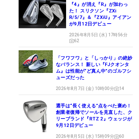
『4』が消え『R』が加わっ
た！ スリクソン『ZXi
R/5/7』＆『ZXiU』アイアン
が9月12日デビュー
2026年8月5日 (水) 17時56分
62
「フワフワ」と「しっかり」の絶妙
なバランス！ 新しい『FJクオンタ
ム』は性能が“ど真ん中”のゴルフシ
ューズだった
2026年8月7日 (金) 10時00分
14
選手は“長く使える”点をべた褒め！
創業者復帰でソールを見直した、ク
リーブランド『RTZ 2』ウェッジが
9月12日デビュー
2026年8月5日 (水) 15時09分
60