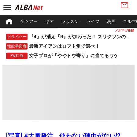
全ツアー
ギア
レッスン
ライフ
漫画
ゴルフ
メルマガ登録
『4』が消え『R』が加わった！ スリクソンの新作
ドライバー
最新アイアンはロフト角で選べ！
性能早見表
女子プロが「ややトウ寄り」に当てるワケ
FW打痕
[写真] #大量発注 使わない理由がない!?