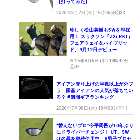
【打ってみた】
2026年8月7日 (金) 18時36分
33
珍しく松山英樹も5Wを即採
用！ スリクソン『ZXi RKT』
フェアウェイ＆ハイブリッ
ド、9月12日デビュー
2026年8月6日 (木) 13時42分
33
アイアン売り上げの半数以上が外ブ
ラ 国産アイアンの人気が落ちてい
る？ #週間ギアランキング
2026年7月30日 (木) 18時00分
11
“替えないプロ”今平周吾が10年ぶり
にドライバーチェンジ！ UT、5W
は名器を継続使用中 #男子プロセ