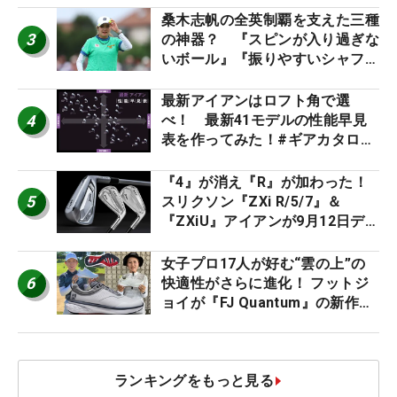
桑木志帆の全英制覇を支えた三種
3
の神器？ 『スピンが入り過ぎな
いボール』『振りやすいシャフ
ト』『真っすぐ飛ぶドライバ
ー』 #女子プロセッティング
最新アイアンはロフト角で選
4
べ！ 最新41モデルの性能早見
表を作ってみた！#ギアカタログ
2026
『4』が消え『R』が加わった！
5
スリクソン『ZXi R/5/7』＆
『ZXiU』アイアンが9月12日デ
ビュー
女子プロ17人が好む“雲の上”の
6
快適性がさらに進化！ フットジ
ョイが『FJ Quantum』の新作を
発表、8月7日デビュー
ランキングをもっと見る