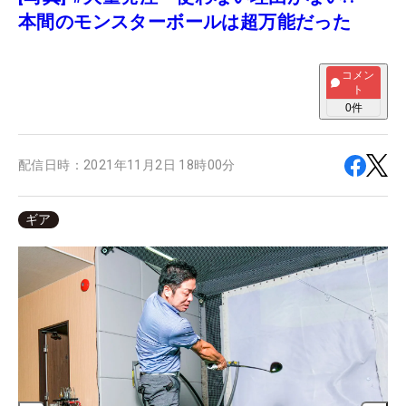
本間のモンスターボールは超万能だった
コメン
ト
0
件
配信日時：
2021年11月2日 18時00分
ギア