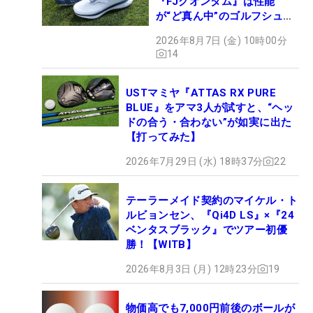
『FJクオンタム』は性能
が“ど真ん中”のゴルフシュー
ズだった
2026年8月7日 (金) 10時00分
14
USTマミヤ『ATTAS RX PURE
BLUE』をアマ3人が試すと、“ヘッ
ドの合う・合わない”が如実に出た
【打ってみた】
2026年7月29日 (水) 18時37分
22
テーラーメイド契約のマイケル・ト
ルビョンセン、『Qi4D LS』×『24
ベンタスブラック』でツアー初優
勝！【WITB】
2026年8月3日 (月) 12時23分
19
物価高でも7,000円前後のボールが