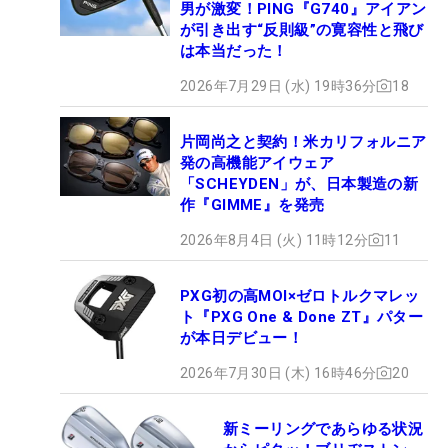
男が激変！PING『G740』アイアン
が引き出す“反則級”の寛容性と飛び
は本当だった！
2026年7月29日 (水) 19時36分
18
片岡尚之と契約！米カリフォルニア
発の高機能アイウェア
「SCHEYDEN」が、日本製造の新
作『GIMME』を発売
2026年8月4日 (火) 11時12分
11
PXG初の高MOI×ゼロトルクマレッ
ト『PXG One & Done ZT』パター
が本日デビュー！
2026年7月30日 (木) 16時46分
20
新ミーリングであらゆる状況