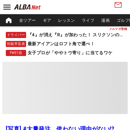
全ツアー
ギア
レッスン
ライフ
漫画
ゴルフ
メルマガ登録
『4』が消え『R』が加わった！ スリクソンの新作
ドライバー
最新アイアンはロフト角で選べ！
性能早見表
女子プロが「ややトウ寄り」に当てるワケ
FW打痕
[写真] #大量発注 使わない理由がない!?