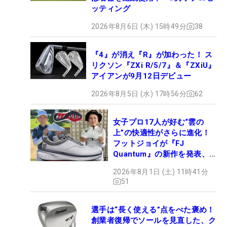
ッティング
2026年8月6日 (木) 15時49分
38
『4』が消え『R』が加わった！ ス
リクソン『ZXi R/5/7』＆『ZXiU』
アイアンが9月12日デビュー
2026年8月5日 (水) 17時56分
62
女子プロ17人が好む“雲の
上”の快適性がさらに進化！
フットジョイが『FJ
Quantum』の新作を発表、8
月7日デビュー
2026年8月1日 (土) 11時41分
51
選手は“長く使える”点をべた褒め！
創業者復帰でソールを見直した、ク