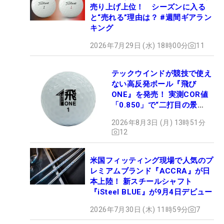
売り上げ上位！ シーズンに入る
と“売れる”理由は？ #週間ギアラン
キング
2026年7月29日 (水) 18時00分
11
テックウインドが競技で使え
ない高反発ボール『飛び
ONE』を発売！ 実測COR値
「0.850」で“二打目の景
色”が劇的に変わる!?
2026年8月3日 (月) 13時51分
12
米国フィッティング現場で人気のプ
レミアムブランド『ACCRA』が日
本上陸！ 新スチールシャフト
『iSteel BLUE』が9月4日デビュー
2026年7月30日 (木) 11時59分
7