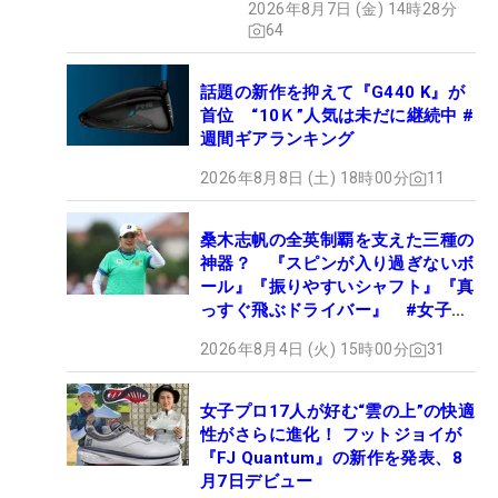
2026年8月7日 (金) 14時28分
ュー
64
話題の新作を抑えて『G440 K』が
首位 “10Ｋ”人気は未だに継続中 #
週間ギアランキング
2026年8月8日 (土) 18時00分
11
桑木志帆の全英制覇を支えた三種の
神器？ 『スピンが入り過ぎないボ
ール』『振りやすいシャフト』『真
っすぐ飛ぶドライバー』 #女子プ
ロセッティング
2026年8月4日 (火) 15時00分
31
女子プロ17人が好む“雲の上”の快適
性がさらに進化！ フットジョイが
『FJ Quantum』の新作を発表、8
月7日デビュー