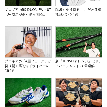
プロギアのRS DUOはFW・UT
猛暑を乗り切る！ こだわり機
も完成度が高く購入者続出！
能派パンツ4選
プロギアの「4層フェース」が
新『TENSEIオレンジ』はドラ
切り開く高初速ドライバーの
イバーシャフトの“最適解”
新時代