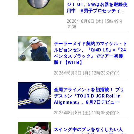
ジ！ UT、5Wは名器を継続使
用中 #男子プロセッティン
グ
2026年8月6日 (木) 15時49分
38
テーラーメイド契約のマイケル・ト
ルビョンセン、『Qi4D LS』×『24
ベンタスブラック』でツアー初優
勝！【WITB】
2026年8月3日 (月) 12時23分
19
全周アライメントを初搭載！ ブリ
ヂストン『TOUR B JGR Roll-in
Alignment』、8月7日デビュー
2026年8月8日 (土) 11時35分
13
スイング中のブレをなくしたい人