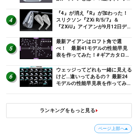
キング
『4』が消え『R』が加わった！
4
スリクソン『ZXi R/5/7』＆
『ZXiU』アイアンが9月12日デ
ビュー
最新アイアンはロフト角で選
5
べ！ 最新41モデルの性能早見
表を作ってみた！#ギアカタログ
2026
ウェッジってどれも一緒に見える
6
けど…違いってあるの？ 最新24
モデルの性能早見表を作ってみ
た #ギアカタログ2026
ランキングをもっと見る
ページ上部へ