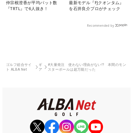
仲宗根澄香が平均パット数
最新モデル『FJクオンタム』
『TRTL』で6人抜き！
を石井良介プロがチェック
Recommended by
ゴルフ総合サイ
ギ
#大量発注 使わない理由がない!? 本間のモン
ト ALBA Net
ア
スターボールは超万能だった