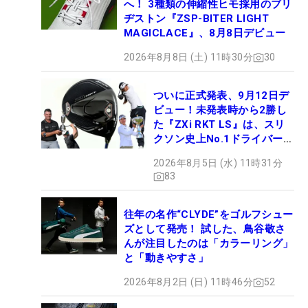
へ！ 3種類の伸縮性ヒモ採用のブリ
ヂストン『ZSP-BITER LIGHT
MAGICLACE』、8月8日デビュー
2026年8月8日 (土) 11時30分
30
ついに正式発表、9月12日デ
ビュー！未発表時から2勝し
た『ZXi RKT LS』は、スリ
クソン史上No.1ドライバー!?
【打ってみた】
2026年8月5日 (水) 11時31分
83
往年の名作“CLYDE”をゴルフシュー
ズとして発売！ 試した、鳥谷敬さ
んが注目したのは「カラーリング」
と「動きやすさ」
2026年8月2日 (日) 11時46分
52