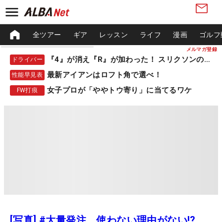
全ツアー
ギア
レッスン
ライフ
漫画
ゴルフ
メルマガ登録
『4』が消え『R』が加わった！ スリクソンの新作
ドライバー
最新アイアンはロフト角で選べ！
性能早見表
女子プロが「ややトウ寄り」に当てるワケ
FW打痕
[写真] #大量発注 使わない理由がない!?