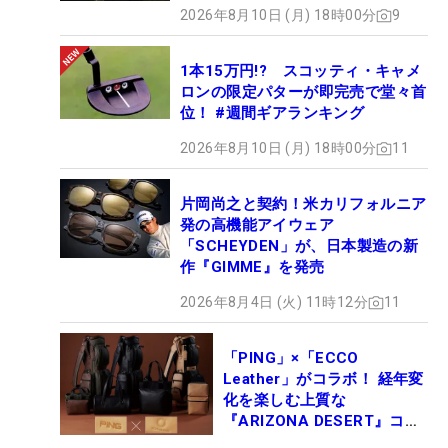
2026年8月10日 (月) 18時00分
9
1本15万円!? スコッティ・キャメ
ロンの限定パターが即完売で堂々首
位！ #週間ギアランキング
2026年8月10日 (月) 18時00分
11
片岡尚之と契約！米カリフォルニア
発の高機能アイウェア
「SCHEYDEN」が、日本製造の新
作『GIMME』を発売
2026年8月4日 (火) 11時12分
11
「PING」×「ECCO
Leather」がコラボ！ 経年変
化を楽しむ上質な
『ARIZONA DESERT』コレ
クション、9月15日限定デビ