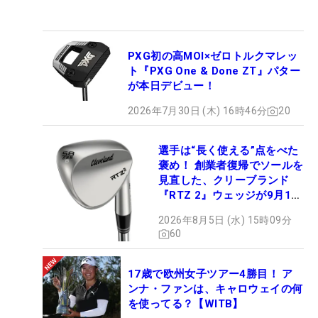
PXG初の高MOI×ゼロトルクマレッ
ト『PXG One & Done ZT』パター
が本日デビュー！
2026年7月30日 (木) 16時46分
20
選手は“長く使える”点をべた
褒め！ 創業者復帰でソールを
見直した、クリーブランド
『RTZ 2』ウェッジが9月12
日デビュー
2026年8月5日 (水) 15時09分
60
17歳で欧州女子ツアー4勝目！ ア
ンナ・ファンは、キャロウェイの何
を使ってる？【WITB】