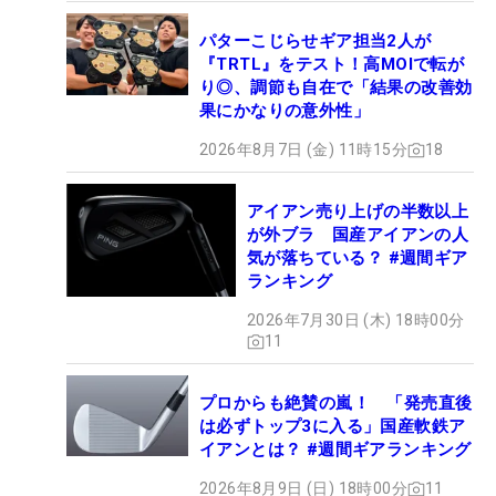
パターこじらせギア担当2人が
『TRTL』をテスト！高MOIで転が
り◎、調節も自在で「結果の改善効
果にかなりの意外性」
2026年8月7日 (金) 11時15分
18
アイアン売り上げの半数以上
が外ブラ 国産アイアンの人
気が落ちている？ #週間ギア
ランキング
2026年7月30日 (木) 18時00分
11
プロからも絶賛の嵐！ 「発売直後
は必ずトップ3に入る」国産軟鉄ア
イアンとは？ #週間ギアランキング
2026年8月9日 (日) 18時00分
11