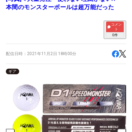
本間のモンスターボールは超万能だった
コメン
ト
0
件
配信日時：
2021年11月2日 18時00分
ギア