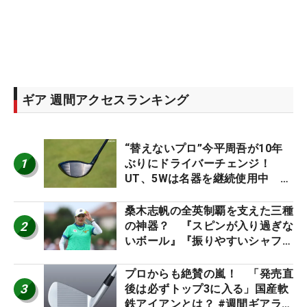
ギア 週間アクセスランキング
“替えないプロ”今平周吾が10年
1
ぶりにドライバーチェンジ！
UT、5Wは名器を継続使用中 #
男子プロセッティング
桑木志帆の全英制覇を支えた三種
2
の神器？ 『スピンが入り過ぎな
いボール』『振りやすいシャフ
ト』『真っすぐ飛ぶドライバ
ー』 #女子プロセッティング
プロからも絶賛の嵐！ 「発売直
3
後は必ずトップ3に入る」国産軟
鉄アイアンとは？ #週間ギアラン