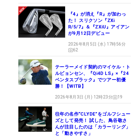
『4』が消え『R』が加わっ
た！ スリクソン『ZXi
R/5/7』＆『ZXiU』アイアン
が9月12日デビュー
2026年8月5日 (水) 17時56分
62
テーラーメイド契約のマイケル・ト
ルビョンセン、『Qi4D LS』×『24
ベンタスブラック』でツアー初優
勝！【WITB】
2026年8月3日 (月) 12時23分
19
往年の名作“CLYDE”をゴルフシュー
ズとして発売！ 試した、鳥谷敬さ
んが注目したのは「カラーリング」
と「動きやすさ」