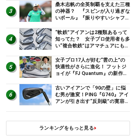
桑木志帆の全英制覇を支えた三種
3
の神器？ 『スピンが入り過ぎな
いボール』『振りやすいシャフ
ト』『真っすぐ飛ぶドライバ
ー』 #女子プロセッティング
“軟鉄”アイアンは2種類あるって
4
知ってた？ 女子プロ使用者も多
い“複合軟鉄”はアマチュアにもオ
ススメ！
女子プロ17人が好む“雲の上”の
5
快適性がさらに進化！ フットジ
ョイが『FJ Quantum』の新作を
発表、8月7日デビュー
古いアイアンで「90の壁」に悩
6
む男が激変！PING『G740』アイ
アンが引き出す“反則級”の寛容性
と飛びは本当だった！
ランキングをもっと見る