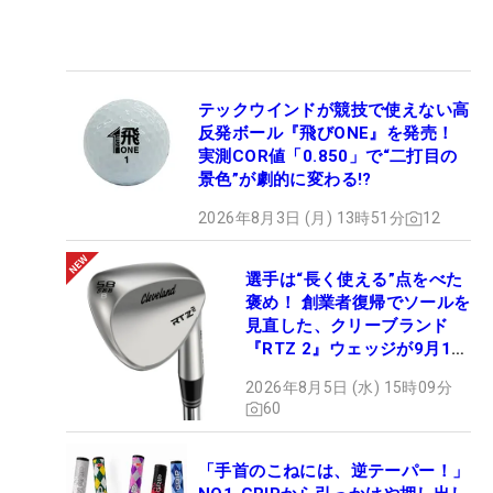
テックウインドが競技で使えない高
反発ボール『飛びONE』を発売！
実測COR値「0.850」で“二打目の
景色”が劇的に変わる!?
2026年8月3日 (月) 13時51分
12
選手は“長く使える”点をべた
褒め！ 創業者復帰でソールを
見直した、クリーブランド
『RTZ 2』ウェッジが9月12
日デビュー
2026年8月5日 (水) 15時09分
60
「手首のこねには、逆テーパー！」