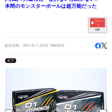
本間のモンスターボールは超万能だった
コメン
ト
0
件
配信日時：
2021年11月2日 18時00分
ギア