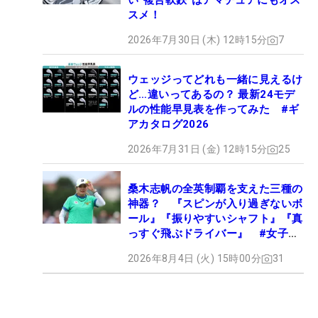
い“複合軟鉄”はアマチュアにもオス
スメ！
2026年7月30日 (木) 12時15分
7
ウェッジってどれも一緒に見えるけ
ど…違いってあるの？ 最新24モデ
ルの性能早見表を作ってみた #ギ
アカタログ2026
2026年7月31日 (金) 12時15分
25
桑木志帆の全英制覇を支えた三種の
神器？ 『スピンが入り過ぎないボ
ール』『振りやすいシャフト』『真
っすぐ飛ぶドライバー』 #女子プ
ロセッティング
2026年8月4日 (火) 15時00分
31