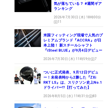
気が落ちている？ #週間ギア
ランキング
2026年7月30日 (木) 18時00分
11
米国フィッティング現場で人気のプ
レミアムブランド『ACCRA』が日
本上陸！ 新スチールシャフト
『iSteel BLUE』が9月4日デビュー
2026年7月30日 (木) 11時59分
7
ついに正式発表、9月12日デビュ
ー！未発表時から2勝した『ZXi
RKT LS』は、スリクソン史上No.1
ドライバー!?【打ってみた】
2026年8月5日 (水) 11時31分
83