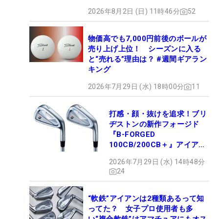
2026年8月2日 (日) 11時46分
52
物価高でも7,000円前後のボールが
売り上げ上位！ シーズンに入る
と“売れる”理由は？ #週間ギアラン
キング
2026年7月29日 (水) 18時00分
11
打感・顔・抜けを追求！ブリ
ヂストンの新作フォージド
『B-FORGED
100CB/200CB＋』アイアン
が9月4日デビュー
2026年7月29日 (水) 14時48分
24
“軟鉄”アイアンは2種類あるって知
ってた？ 女子プロ使用者も多