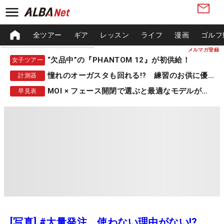
全ツアー
ギア
レッスン
ライフ
漫画
ゴルフ
メルマガ登録
“欠品中”の『PHANTOM 12』が初供給！
女子ツアー
憧れのオーガスタも回れる!? 練習のお供に優秀な一品
計測器
MOI × フェース開閉で選ぶと最適なモデルが見つかる
早見表
[写真] #大量発注 使わない理由がない!?