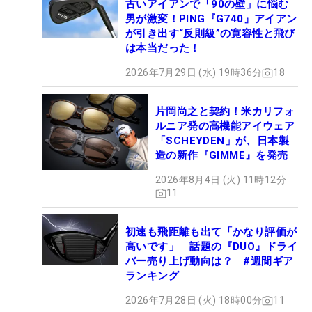
古いアイアンで「90の壁」に悩む
男が激変！PING『G740』アイアン
が引き出す“反則級”の寛容性と飛び
は本当だった！
2026年7月29日 (水) 19時36分
18
片岡尚之と契約！米カリフォ
ルニア発の高機能アイウェア
「SCHEYDEN」が、日本製
造の新作『GIMME』を発売
2026年8月4日 (火) 11時12分
11
初速も飛距離も出て「かなり評価が
高いです」 話題の『DUO』ドライ
バー売り上げ動向は？ #週間ギア
ランキング
2026年7月28日 (火) 18時00分
11