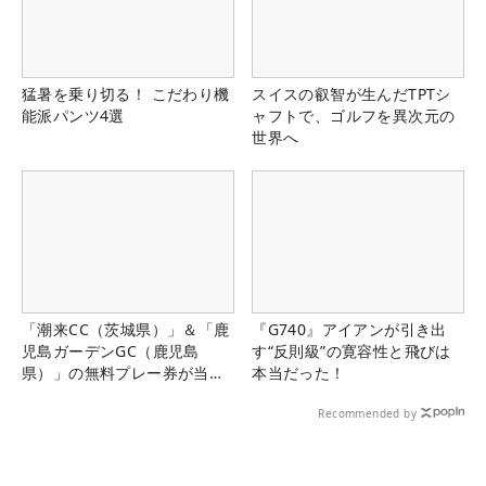
猛暑を乗り切る！ こだわり機
スイスの叡智が生んだTPTシ
能派パンツ4選
ャフトで、ゴルフを異次元の
世界へ
「潮来CC（茨城県）」＆「鹿
『G740』アイアンが引き出
児島ガーデンGC（鹿児島
す“反則級”の寛容性と飛びは
県）」の無料プレー券が当た
本当だった！
る！！
Recommended by