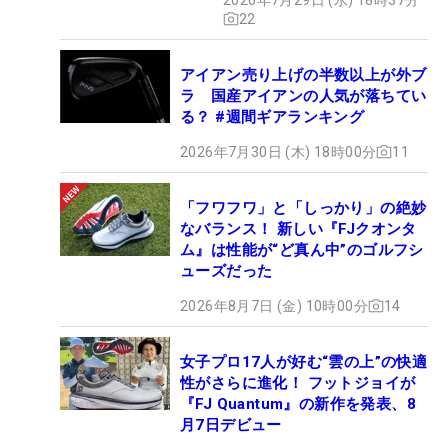
22
アイアン売り上げの半数以上が外ブ
ラ 国産アイアンの人気が落ちてい
る？ #週間ギアランキング
2026年7月30日 (木) 18時00分
11
「フワフワ」と「しっかり」の絶妙
なバランス！ 新しい『FJクオンタ
ム』は性能が“ど真ん中”のゴルフシ
ューズだった
2026年8月7日 (金) 10時00分
14
女子プロ17人が好む“雲の上”の快適
性がさらに進化！ フットジョイが
『FJ Quantum』の新作を発表、8
月7日デビュー