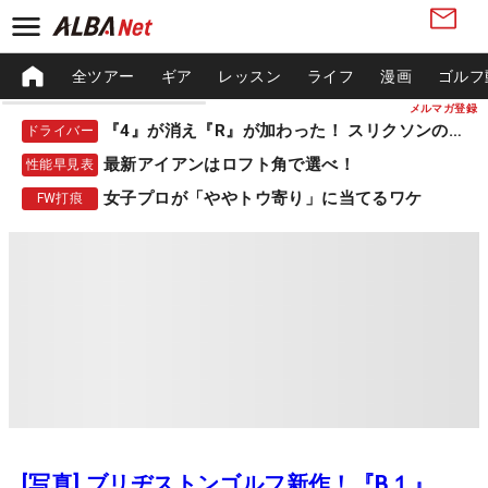
全ツアー
ギア
レッスン
ライフ
漫画
ゴルフ
メルマガ登録
『4』が消え『R』が加わった！ スリクソンの新作
ドライバー
最新アイアンはロフト角で選べ！
性能早見表
女子プロが「ややトウ寄り」に当てるワケ
FW打痕
[写真] ブリヂストンゴルフ新作！『B１』