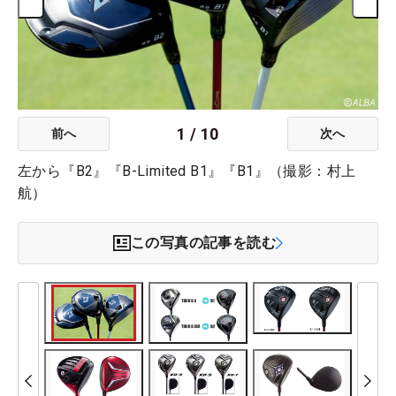
1
/
10
前へ
次へ
左から『B2』『B-Limited B1』『B1』（撮影：村上
航）
この写真の記事を読む