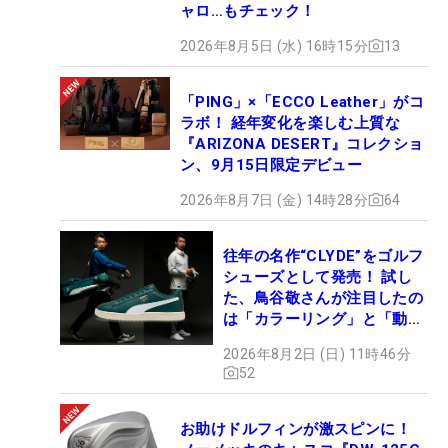
ャロ…もチェック！
2026年8月5日 (水) 16時15分
13
「PING」×「ECCO Leather」がコ
ラボ！ 経年変化を楽しむ上質な
『ARIZONA DESERT』コレクショ
ン、9月15日限定デビュー
2026年8月7日 (金) 14時28分
64
往年の名作“CLYDE”をゴルフ
シューズとして発売！ 試し
た、鳥谷敬さんが注目したの
は「カラーリング」と「動き
やすさ」
2026年8月2日 (日) 11時46分
52
お助けドルフィンが激スピンに！