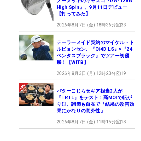
ノーメッキのキャスコ『DW-125G
High Spin』、9月11日デビュー
【打ってみた】
2026年8月7日 (金) 18時36分
33
テーラーメイド契約のマイケル・ト
ルビョンセン、『Qi4D LS』×『24
ベンタスブラック』でツアー初優
勝！【WITB】
2026年8月3日 (月) 12時23分
19
パターこじらせギア担当2人が
『TRTL』をテスト！高MOIで転が
り◎、調節も自在で「結果の改善効
果にかなりの意外性」
2026年8月7日 (金) 11時15分
18