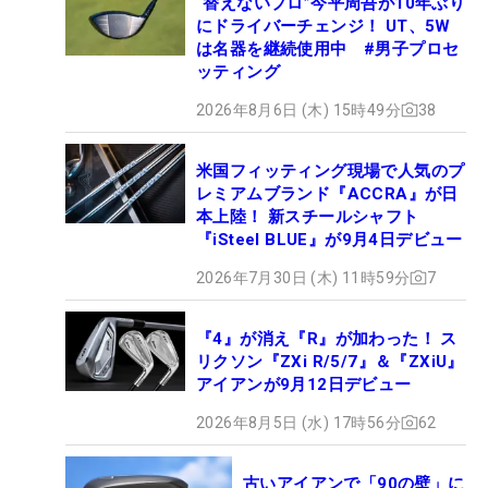
“替えないプロ”今平周吾が10年ぶり
にドライバーチェンジ！ UT、5W
は名器を継続使用中 #男子プロセ
ッティング
2026年8月6日 (木) 15時49分
38
米国フィッティング現場で人気のプ
レミアムブランド『ACCRA』が日
本上陸！ 新スチールシャフト
『iSteel BLUE』が9月4日デビュー
2026年7月30日 (木) 11時59分
7
『4』が消え『R』が加わった！ ス
リクソン『ZXi R/5/7』＆『ZXiU』
アイアンが9月12日デビュー
2026年8月5日 (水) 17時56分
62
古いアイアンで「90の壁」に