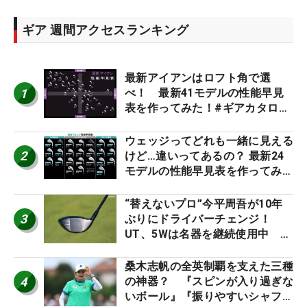
ギア 週間アクセスランキング
最新アイアンはロフト角で選
1
べ！ 最新41モデルの性能早見
表を作ってみた！#ギアカタログ
2026
ウェッジってどれも一緒に見える
2
けど…違いってあるの？ 最新24
モデルの性能早見表を作ってみ
た #ギアカタログ2026
“替えないプロ”今平周吾が10年
3
ぶりにドライバーチェンジ！
UT、5Wは名器を継続使用中 #
男子プロセッティング
桑木志帆の全英制覇を支えた三種
4
の神器？ 『スピンが入り過ぎな
いボール』『振りやすいシャフ