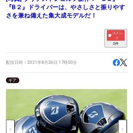
『B２』ドライバーは、やさしさと振りやす
さを兼ね備えた集大成モデルだ！
コメン
ト
0
件
配信日時：
2021年8月26日 17時00分
ギア