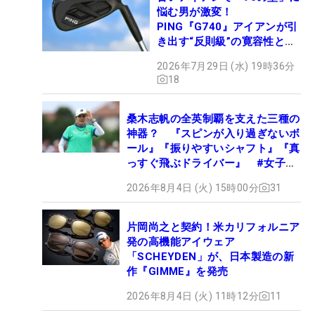
悩む男が激変！
PING『G740』アイアンが引
き出す“反則級”の寛容性と飛
びは本当だった！
2026年7月29日 (水) 19時36分
18
桑木志帆の全英制覇を支えた三種の
神器？ 『スピンが入り過ぎないボ
ール』『振りやすいシャフト』『真
っすぐ飛ぶドライバー』 #女子プ
ロセッティング
2026年8月4日 (火) 15時00分
31
片岡尚之と契約！米カリフォルニア
発の高機能アイウェア
「SCHEYDEN」が、日本製造の新
作『GIMME』を発売
2026年8月4日 (火) 11時12分
11