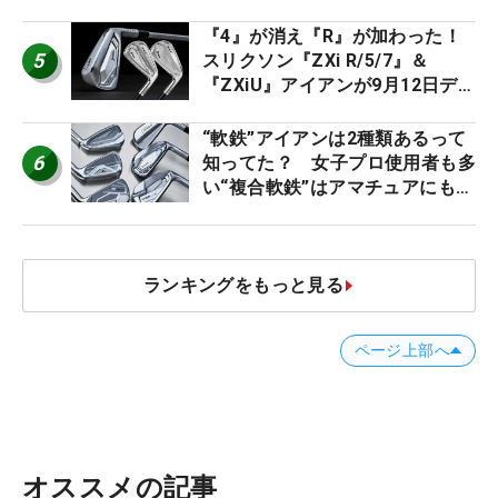
ト』『真っすぐ飛ぶドライバ
ー』 #女子プロセッティング
『4』が消え『R』が加わった！
5
スリクソン『ZXi R/5/7』＆
『ZXiU』アイアンが9月12日デ
ビュー
“軟鉄”アイアンは2種類あるって
6
知ってた？ 女子プロ使用者も多
い“複合軟鉄”はアマチュアにもオ
ススメ！
ランキングをもっと見る
ページ上部へ
オススメの記事