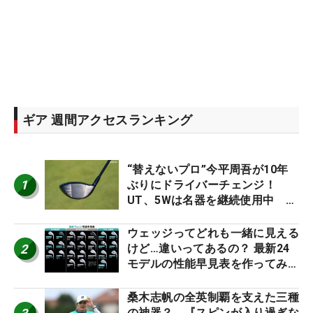
ギア 週間アクセスランキング
“替えないプロ”今平周吾が10年
1
ぶりにドライバーチェンジ！
UT、5Wは名器を継続使用中 #
男子プロセッティング
ウェッジってどれも一緒に見える
2
けど…違いってあるの？ 最新24
モデルの性能早見表を作ってみ
た #ギアカタログ2026
桑木志帆の全英制覇を支えた三種
の神器？ 『スピンが入り過ぎな