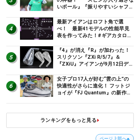
3
いボール』『振りやすいシャフ
ト』『真っすぐ飛ぶドライバ
ー』 #女子プロセッティング
最新アイアンはロフト角で選
4
べ！ 最新41モデルの性能早見
表を作ってみた！#ギアカタログ
2026
『4』が消え『R』が加わった！
5
スリクソン『ZXi R/5/7』＆
『ZXiU』アイアンが9月12日デ
ビュー
女子プロ17人が好む“雲の上”の
6
快適性がさらに進化！ フットジ
ョイが『FJ Quantum』の新作を
発表、8月7日デビュー
ランキングをもっと見る
ページ上部へ