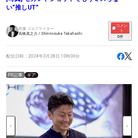
い“推しUT”
コメン
所属
ゴルフライター
ト
高橋真之介
/
Shinnosuke Takahashi
0
件
配信日時：
2024年3月28日 10時00分
ギア
PR記事