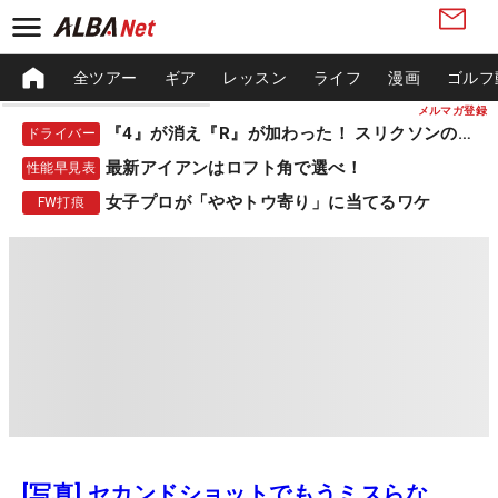
全ツアー
ギア
レッスン
ライフ
漫画
ゴルフ
メルマガ登録
『4』が消え『R』が加わった！ スリクソンの新作
ドライバー
最新アイアンはロフト角で選べ！
性能早見表
女子プロが「ややトウ寄り」に当てるワケ
FW打痕
[写真] セカンドショットでもうミスらな