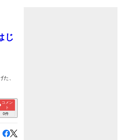
はじ
げた、
コメン
ト
0
件