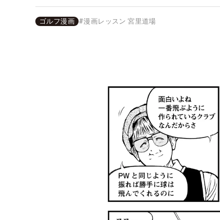
ゴルフ漫画
#
漫画レッスン 宮里道場