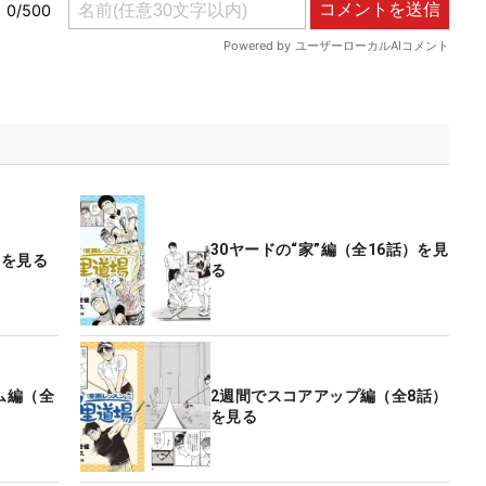
30ヤードの“家”編（全16話）を見
）を見る
る
ム編（全
2週間でスコアアップ編（全8話）
を見る