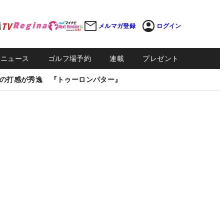
メルマガ登録
ログイン
Sニュース
ゴルフ場予約
連載
プレゼント
の打感が秀逸 『トゥーロンパター』