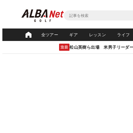
全ツアー
ギア
レッスン
ライフ
松山英樹ら出場 米男子リーダ
注目