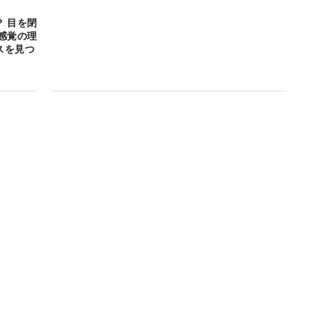
 目を閉
感覚の理
スを見つ