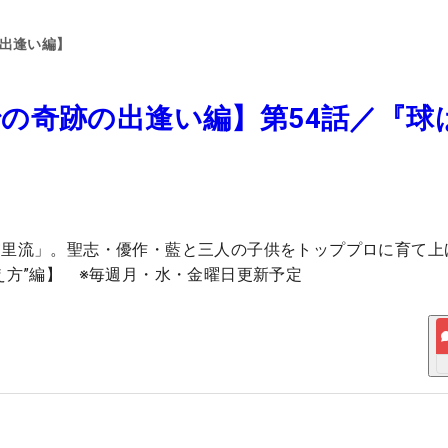
の出逢い編】
の奇跡の出逢い編】第54話／『球
宮里流」。聖志・優作・藍と三人の子供をトッププロに育て上
え方”編】 ※毎週月・水・金曜日更新予定