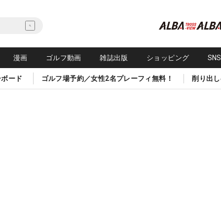
漫画
ゴルフ動画
雑誌出版
ショッピング
SN
ーボード
ゴルフ場予約／女性2名プレーフィ無料！
削り出し