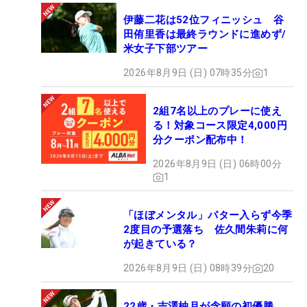
伊藤二花は52位フィニッシュ 谷
田侑里香は最終ラウンドに進めず/
米女子下部ツアー
2026年8月9日 (日) 07時35分
1
2組7名以上のプレーに使え
る！対象コース限定4,000円
分クーポン配布中！
2026年8月9日 (日) 06時00分
1
「ほぼメンタル」パター入らず今季
2度目の予選落ち 佐久間朱莉に何
が起きている？
2026年8月9日 (日) 08時39分
20
22歳・吉澤柚月が念願の初優勝