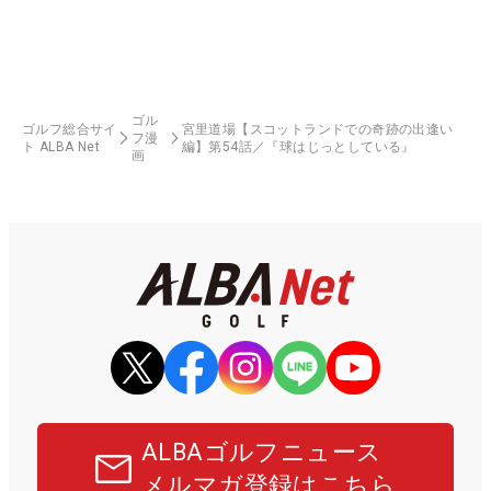
ゴル
ゴルフ総合サイ
宮里道場【スコットランドでの奇跡の出逢い
フ漫
ト ALBA Net
編】第54話／『球はじっとしている』
画
ALBAゴルフニュース
メルマガ登録はこちら