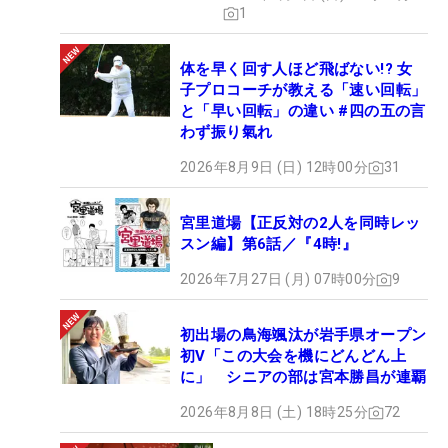
1
体を早く回す人ほど飛ばない!? 女
子プロコーチが教える「速い回転」
と「早い回転」の違い #四の五の言
わず振り氣れ
2026年8月9日 (日) 12時00分
31
宮里道場【正反対の2人を同時レッ
スン編】第6話／『4時!』
2026年7月27日 (月) 07時00分
9
初出場の鳥海颯汰が岩手県オープン
初V「この大会を機にどんどん上
に」 シニアの部は宮本勝昌が連覇
2026年8月8日 (土) 18時25分
72