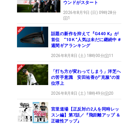
ウンドがスタート
2026年8月9日 (日) 09時28分
1
話題の新作を抑えて『G440 K』が
首位 “10Ｋ”人気は未だに継続中 #
週間ギアランキング
2026年8月8日 (土) 18時00分
11
「打ち方が変わってしまう」洋芝へ
の苦手意識 安田祐香が“克服”の首
位浮上
2026年8月8日 (土) 18時49分
20
宮里道場【正反対の2人を同時レッ
スン編】第7話／『飛距離アップ ＆
正確性アップ』