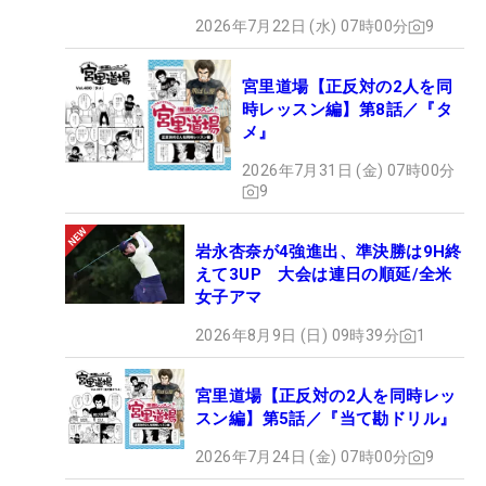
2026年7月22日 (水) 07時00分
9
宮里道場【正反対の2人を同
時レッスン編】第8話／『タ
メ』
2026年7月31日 (金) 07時00分
9
岩永杏奈が4強進出、準決勝は9H終
えて3UP 大会は連日の順延/全米
女子アマ
2026年8月9日 (日) 09時39分
1
宮里道場【正反対の2人を同時レッ
スン編】第5話／『当て勘ドリル』
2026年7月24日 (金) 07時00分
9