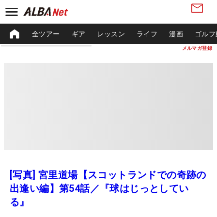
全ツアー
ギア
レッスン
ライフ
漫画
ゴルフ
メルマガ登録
[写真] 宮里道場【スコットランドでの奇跡の
出逢い編】第54話／『球はじっとしてい
る』