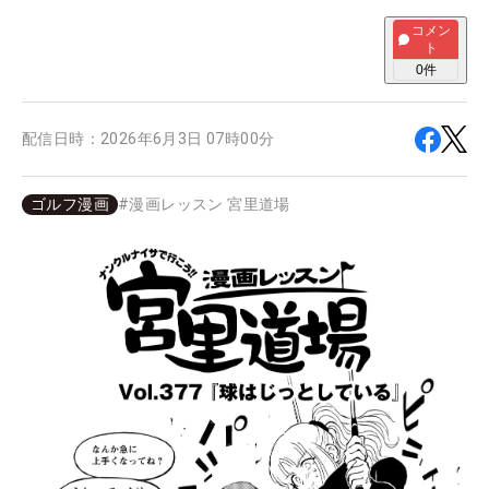
コメン
ト
0
件
配信日時：
2026年6月3日 07時00分
ゴルフ漫画
#
漫画レッスン 宮里道場