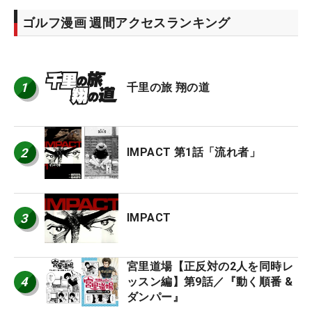
ゴルフ漫画 週間アクセスランキング
1
千里の旅 翔の道
2
IMPACT 第1話「流れ者」
3
IMPACT
宮里道場【正反対の2人を同時レ
4
ッスン編】第9話／『動く順番 &
ダンパー』