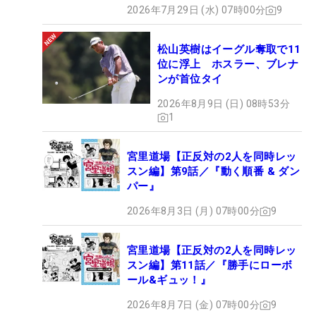
2026年7月29日 (水) 07時00分
9
松山英樹はイーグル奪取で11
位に浮上 ホスラー、ブレナ
ンが首位タイ
2026年8月9日 (日) 08時53分
1
宮里道場【正反対の2人を同時レッ
スン編】第9話／『動く順番 & ダン
パー』
2026年8月3日 (月) 07時00分
9
宮里道場【正反対の2人を同時レッ
スン編】第11話／『勝手にローボ
ール&ギュッ！』
2026年8月7日 (金) 07時00分
9