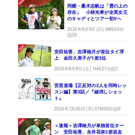
同郷・桑木志帆は「雲の上の
存在」 小林光希が全英女王
のキャディとツアー初Vへ
2026年8月9日 (日) 08時03分
20
安田祐香、吉澤柚月が首位タイ浮
上 金田久美子が1差3位
2026年8月8日 (土) 16時21分
1
宮里道場【正反対の2人を同時レッ
スン編】第3話／『線消しショッ
ト』
2026年7月20日 (月) 07時00分
9
＜速報＞吉澤柚月が単独首位ター
ン 安田祐香、永井花奈2差追走