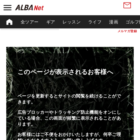
全ツアー
ギア
レッスン
ライフ
漫画
ゴルフ
メルマガ登録
このページが表示されるお客様へ
ページを更新するとサイトの閲覧を続けることがで
きます。
広告ブロッカーやトラッキング防止機能をオンにし
ている場合、この画面が頻繁に表示されることがあ
ります。
お客様にはご不便をおかけいたしますが、何卒ご理