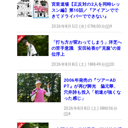
宮里道場【正反対の2人を同時レッ
スン編】第10話／『アイアンでで
きてドライバーでできない』
2026年8月5日 (水) 07時00分
9
「打ち方が変わってしまう」洋芝へ
の苦手意識 安田祐香が“克服”の首
位浮上
2026年8月8日 (土) 18時49分
20
2006年発売の『ツアーAD
PT』が再び脚光 脇元華、
穴井詩も投入「初速が強くな
った感じ」
2026年8月8日 (土) 08時56分
4