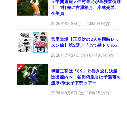
＜中間速報＞仲村果乃が単独首位浮
上 1打差に吉澤柚月、小林光希、
全美貞
2026年8月8日 (土) 13時04分
1
宮里道場【正反対の2人を同時レッ
スン編】第5話／『当て勘ドリル』
2026年7月24日 (金) 07時00分
9
伊藤二花は「69」と巻き返し決勝
進出圏内へ 谷田侑里香は予選落ち
濃厚/米女子下部ツアー
2026年8月8日 (土) 10時15分
1