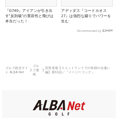
『G740』アイアンが引き出
アディダス『コードカオス
す“反則級”の寛容性と飛びは
27』は強烈な蹴りでパワーを
本当だった！
生む
Recommended by
ゴル
ゴルフ総合サイ
宮里道場【スコットランドでの奇跡の出逢い
フ漫
ト ALBA Net
編】第53話／『イージーコック』
画