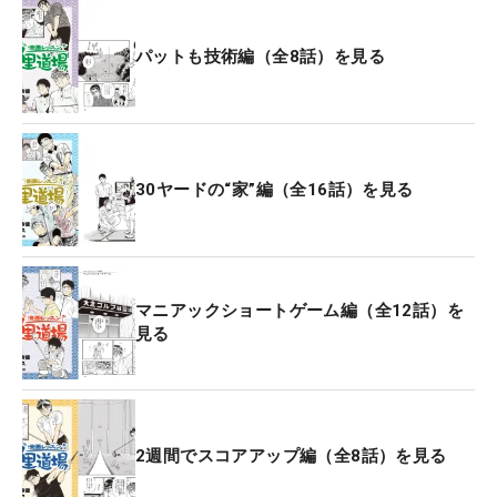
パットも技術編（全8話）を見る
30ヤードの“家”編（全16話）を見る
マニアックショートゲーム編（全12話）を
見る
2週間でスコアアップ編（全8話）を見る