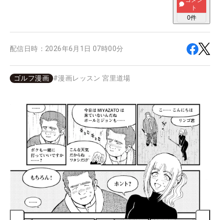
コメン
ト
0
件
配信日時：
2026年6月1日 07時00分
ゴルフ漫画
#
漫画レッスン 宮里道場