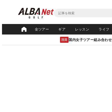
全ツアー
ギア
レッスン
ライフ
国内女子ツアー組み合わせ
注目