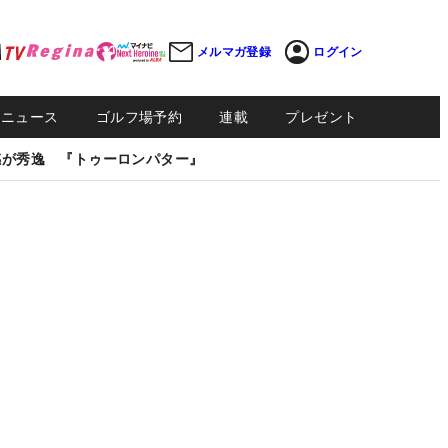
メルマガ登録
ログイン
Sニュース
ゴルフ場予約
連載
プレゼント
感が秀逸 『トゥーロンパター』