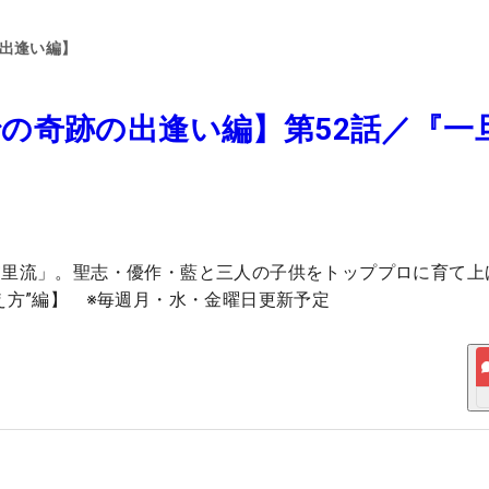
の出逢い編】
の奇跡の出逢い編】第52話／『一
宮里流」。聖志・優作・藍と三人の子供をトッププロに育て上
え方”編】 ※毎週月・水・金曜日更新予定