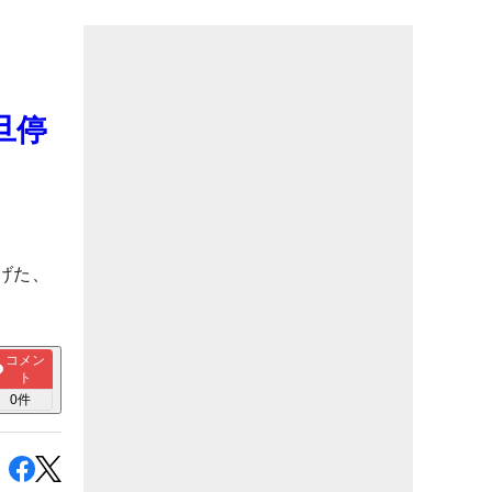
旦停
げた、
コメン
ト
0
件