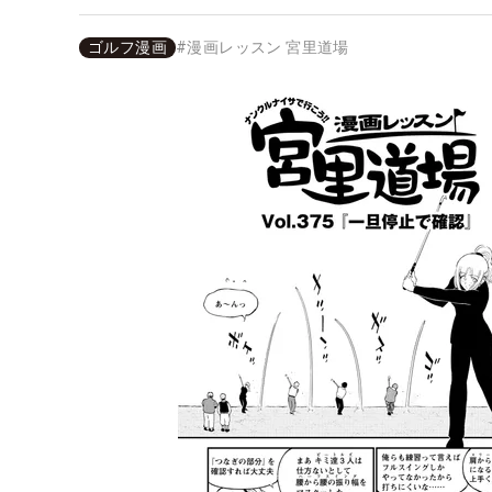
ゴルフ漫画
#
漫画レッスン 宮里道場