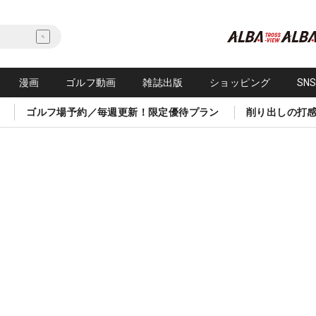
漫画
ゴルフ動画
雑誌出版
ショッピング
SN
ゴルフ場予約／毎週更新！限定優待プラン
削り出しの打