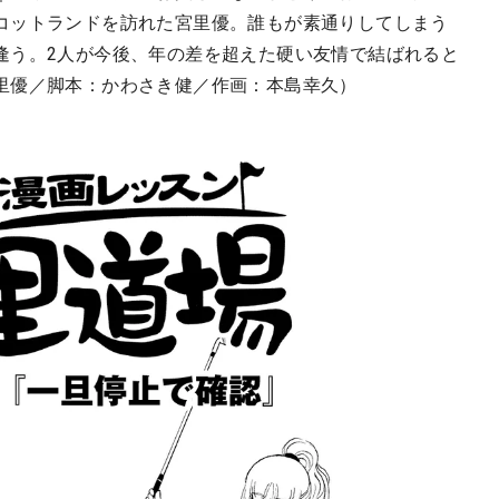
コットランドを訪れた宮里優。誰もが素通りしてしまう
逢う。2人が今後、年の差を超えた硬い友情で結ばれると
里優／脚本：かわさき健／作画：本島幸久）