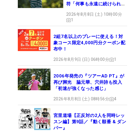
符「何事も永遠に続けられな
い」
2026年8月8日 (土) 10時00分
1
2組7名以上のプレーに使える！対
象コース限定4,000円分クーポン配
布中！
2026年8月9日 (日) 06時00分
1
2006年発売の『ツアーAD PT』が
再び脚光 脇元華、穴井詩も投入
「初速が強くなった感じ」
2026年8月8日 (土) 08時56分
4
宮里道場【正反対の2人を同時レッ
スン編】第9話／『動く順番 & ダン
パー』