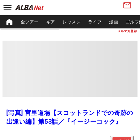
全ツアー
ギア
レッスン
ライフ
漫画
ゴルフ
メルマガ登録
[写真] 宮里道場【スコットランドでの奇跡の
出逢い編】第53話／『イージーコック』