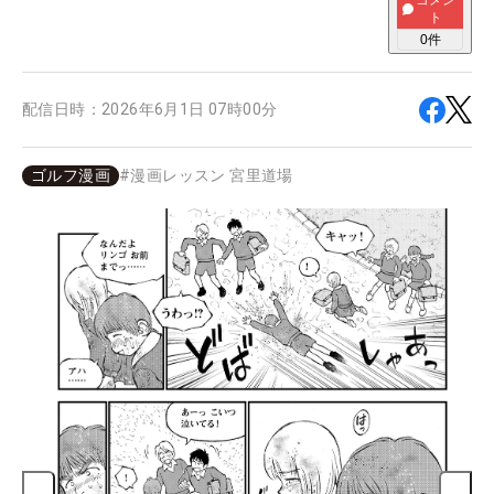
コメン
ト
0
件
配信日時：
2026年6月1日 07時00分
ゴルフ漫画
#
漫画レッスン 宮里道場