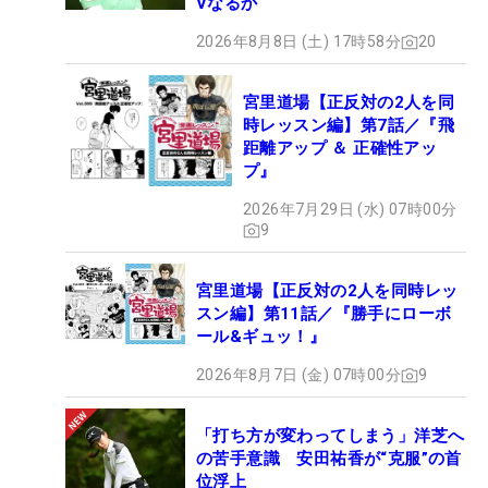
Vなるか
2026年8月8日 (土) 17時58分
20
宮里道場【正反対の2人を同
時レッスン編】第7話／『飛
距離アップ ＆ 正確性アッ
プ』
2026年7月29日 (水) 07時00分
9
宮里道場【正反対の2人を同時レッ
スン編】第11話／『勝手にローボ
ール&ギュッ！』
2026年8月7日 (金) 07時00分
9
「打ち方が変わってしまう」洋芝へ
の苦手意識 安田祐香が“克服”の首
位浮上