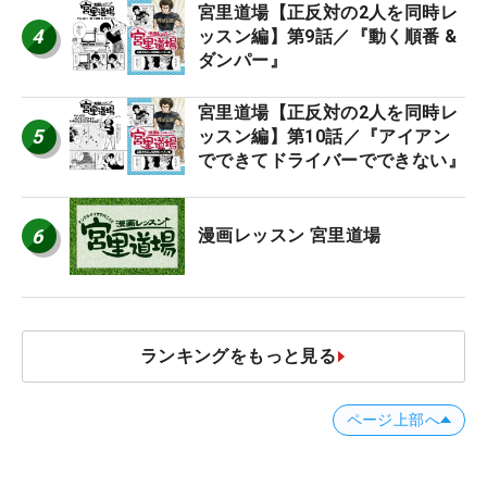
宮里道場【正反対の2人を同時レ
4
ッスン編】第9話／『動く順番 &
ダンパー』
宮里道場【正反対の2人を同時レ
5
ッスン編】第10話／『アイアン
でできてドライバーでできない』
6
漫画レッスン 宮里道場
ランキングをもっと見る
ページ上部へ