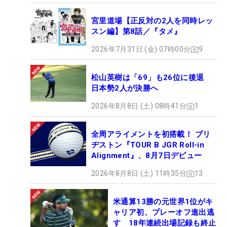
宮里道場【正反対の2人を同時レッ
スン編】第8話／『タメ』
2026年7月31日 (金) 07時00分
9
松山英樹は「69」も26位に後退
日本勢2人が決勝へ
2026年8月8日 (土) 08時41分
1
全周アライメントを初搭載！ ブリ
ヂストン『TOUR B JGR Roll-in
Alignment』、8月7日デビュー
2026年8月8日 (土) 11時35分
13
米通算13勝の元世界1位がキ
ャリア初、プレーオフ進出逃
す 18年連続出場記録も終止