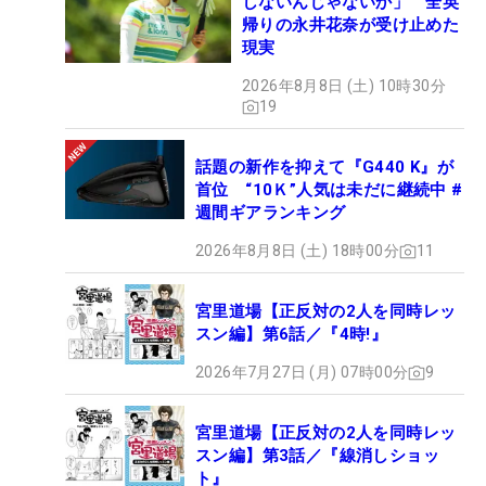
しないんじゃないか」 全英
帰りの永井花奈が受け止めた
現実
2026年8月8日 (土) 10時30分
19
話題の新作を抑えて『G440 K』が
首位 “10Ｋ”人気は未だに継続中 #
週間ギアランキング
2026年8月8日 (土) 18時00分
11
宮里道場【正反対の2人を同時レッ
スン編】第6話／『4時!』
2026年7月27日 (月) 07時00分
9
宮里道場【正反対の2人を同時レッ
スン編】第3話／『線消しショッ
ト』