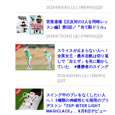
2026年8月8日 (土) 18時49分
20
宮里道場【正反対の2人を同時レッ
スン編】第5話／『当て勘ドリル』
2026年7月24日 (金) 07時00分
9
スライスが止まらない人へ！
全英女王・桑木志帆は切り返
しで「左ヒザ」を先に動かし
ていた #優勝者のスイング
2026年8月8日 (土) 12時00分
32
スイング中のブレをなくしたい人
へ！ 3種類の伸縮性ヒモ採用のブリ
ヂストン『ZSP-BITER LIGHT
MAGICLACE』、8月8日デビュー