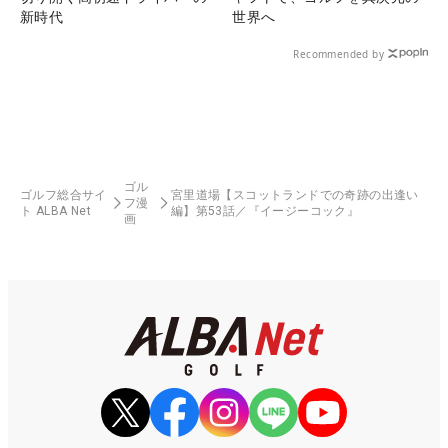
新時代
世界へ
Recommended by
ゴル
ゴルフ総合サイ
宮里道場【スコットランドでの奇跡の出逢い
フ漫
ト ALBA Net
編】第53話／『イージーコック』
画