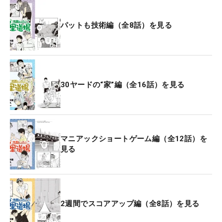
パットも技術編（全8話）を見る
30ヤードの“家”編（全16話）を見る
マニアックショートゲーム編（全12話）を
見る
2週間でスコアアップ編（全8話）を見る