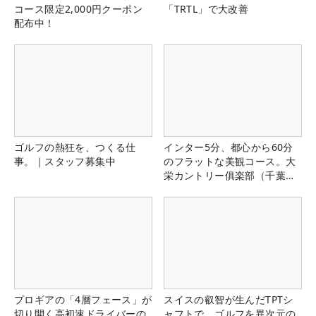
コース限定2,000円クーポン
「TRTL」で大改善
配布中！
ゴルフの熱狂を、つくる仕
インター5分、都心から60分
事。｜スタッフ募集中
のフラットな美観コース。大
栄カントリー俱楽部（千葉
県）
プロギアの「4層フェース」が
スイスの叡智が生んだTPTシ
切り開く高初速ドライバーの
ャフトで、ゴルフを異次元の