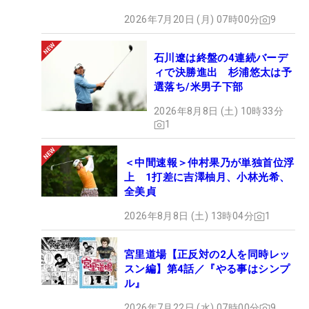
2026年7月20日 (月) 07時00分
9
石川遼は終盤の4連続バーデ
ィで決勝進出 杉浦悠太は予
選落ち/米男子下部
2026年8月8日 (土) 10時33分
1
＜中間速報＞仲村果乃が単独首位浮
上 1打差に吉澤柚月、小林光希、
全美貞
2026年8月8日 (土) 13時04分
1
宮里道場【正反対の2人を同時レッ
スン編】第4話／『やる事はシンプ
ル』
2026年7月22日 (水) 07時00分
9