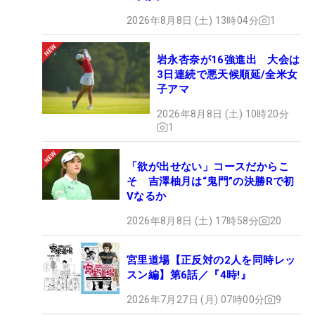
2026年8月8日 (土) 13時04分
1
岩永杏奈が16強進出 大会は
3日連続で悪天候順延/全米女
子アマ
2026年8月8日 (土) 10時20分
1
「欲が出せない」コースだからこ
そ 吉澤柚月は“鬼門”の決勝Rで初
Vなるか
2026年8月8日 (土) 17時58分
20
宮里道場【正反対の2人を同時レッ
スン編】第6話／『4時!』
2026年7月27日 (月) 07時00分
9