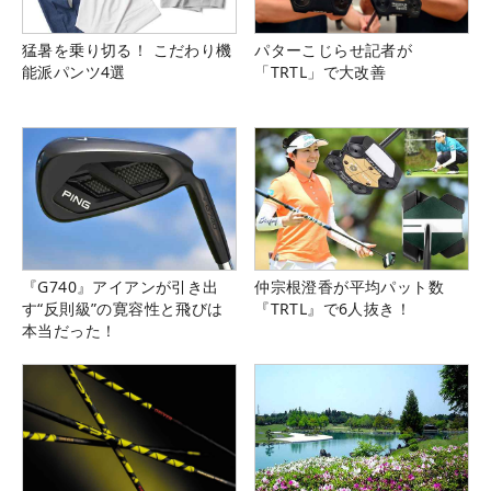
猛暑を乗り切る！ こだわり機
パターこじらせ記者が
能派パンツ4選
「TRTL」で大改善
『G740』アイアンが引き出
仲宗根澄香が平均パット数
す“反則級”の寛容性と飛びは
『TRTL』で6人抜き！
本当だった！