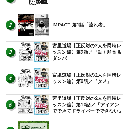
2
IMPACT 第1話「流れ者」
宮里道場【正反対の2人を同時レ
3
ッスン編】第9話／『動く順番 &
ダンパー』
宮里道場【正反対の2人を同時レ
4
ッスン編】第8話／『タメ』
宮里道場【正反対の2人を同時レ
5
ッスン編】第10話／『アイアン
でできてドライバーでできない』