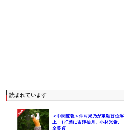
読まれています
＜中間速報＞仲村果乃が単独首位浮
上 1打差に吉澤柚月、小林光希、
全美貞