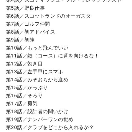
第5話／野良仕事
第6話／スコットランドのオーガスタ
第7話／ゴルフ仲間
第8話／初アドバイス
第9話／初陣
第10話／もっと飛んでいい
第11話／敵（コース）に背を向けるな！
第12話／効き目
第13話／左手甲にスマホ
第14話／みぞおちから進め
第15話／がっぷり
第16話／そろり
第17話／勇気
第18話／設計者の問いかけ
第19話／ナンバーワンの勧め
第20話／クラブをどこから入れるか？