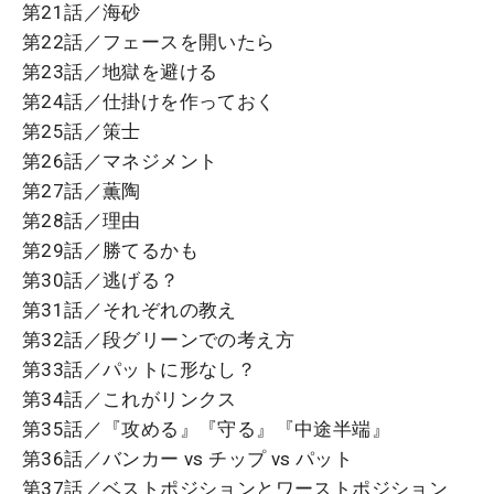
第21話／海砂
第22話／フェースを開いたら
第23話／地獄を避ける
第24話／仕掛けを作っておく
第25話／策士
第26話／マネジメント
第27話／薫陶
第28話／理由
第29話／勝てるかも
第30話／逃げる？
第31話／それぞれの教え
第32話／段グリーンでの考え方
第33話／パットに形なし？
第34話／これがリンクス
第35話／『攻める』『守る』『中途半端』
第36話／バンカー vs チップ vs パット
第37話／ベストポジションとワーストポジション