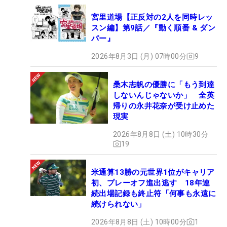
宮里道場【正反対の2人を同時レッ
スン編】第9話／『動く順番 & ダン
パー』
2026年8月3日 (月) 07時00分
9
桑木志帆の優勝に「もう到達
しないんじゃないか」 全英
帰りの永井花奈が受け止めた
現実
2026年8月8日 (土) 10時30分
19
米通算13勝の元世界1位がキャリア
初、プレーオフ進出逃す 18年連
続出場記録も終止符「何事も永遠に
続けられない」
2026年8月8日 (土) 10時00分
1