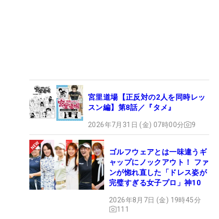
宮里道場【正反対の2人を同時レッ
スン編】第8話／『タメ』
2026年7月31日 (金) 07時00分
9
ゴルフウェアとは一味違うギ
ャップにノックアウト！ ファ
ンが惚れ直した「ドレス姿が
完璧すぎる女子プロ」神10
2026年8月7日 (金) 19時45分
111