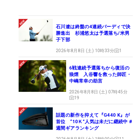
石川遼は終盤の4連続バーディで決
勝進出 杉浦悠太は予選落ち/米男
子下部
2026年8月8日 (土) 10時33分
1
6戦連続予選落ちから復活の
狼煙 入谷響を救った師匠・
中嶋常幸の助言
2026年8月8日 (土) 07時45分
19
話題の新作を抑えて『G440 K』が
首位 “10Ｋ”人気は未だに継続中 #
週間ギアランキング
2026年8月8日 (土) 18時00分
11