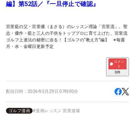
編】第52話／『一旦停止で確認』
宮里藍の父・宮里優（まさる）のレッスン理論「宮里流」。聖
志・優作・藍と三人の子供をトッププロに育て上げた、宮里流
ゴルフ上達法の秘密に迫る！【ゴルフの“教え方”編】 ※毎週
月・水・金曜日更新予定
コメン
ト
0
件
配信日時：
2026年5月29日 07時00分
ゴルフ漫画
#
漫画レッスン 宮里道場