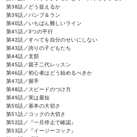
第38話／どう捉えるか
第39話／バンプ＆ラン
第40話／いちばん難しいライン
第41話／3つの平行
第42話／すべてを自分のせいにしない
第43話／誇りの子どもたち
第44話／支部
第45話／親子二代レッスン
第46話／初心者はどう始めるべきか
第47話／握手
第48話／スピードのつけ方
第49話／実は最短
第50話／基本の大切さ
第51話／コックの大切さ
第52話／『一旦停止で確認』
第53話／『イージーコック』