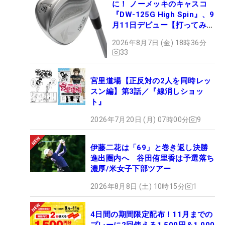
に！ ノーメッキのキャスコ
『DW-125G High Spin』、9
月11日デビュー【打ってみ
た】
2026年8月7日 (金) 18時36分
33
宮里道場【正反対の2人を同時レッ
スン編】第3話／『線消しショッ
ト』
2026年7月20日 (月) 07時00分
9
伊藤二花は「69」と巻き返し決勝
進出圏内へ 谷田侑里香は予選落ち
濃厚/米女子下部ツアー
2026年8月8日 (土) 10時15分
1
4日間の期間限定配布！11月までの
プレーに2回使える1,500円＆1,000