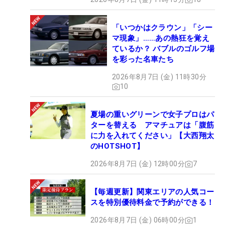
「いつかはクラウン」「シー
マ現象」……あの熱狂を覚え
ているか？ バブルのゴルフ場
を彩った名車たち
2026年8月7日 (金) 11時30分
10
夏場の重いグリーンで女子プロはパ
ターを替える アマチュアは「腹筋
に力を入れてください」【大西翔太
のHOTSHOT】
2026年8月7日 (金) 12時00分
7
【毎週更新】関東エリアの人気コー
スを特別優待料金で予約ができる！
2026年8月7日 (金) 06時00分
1