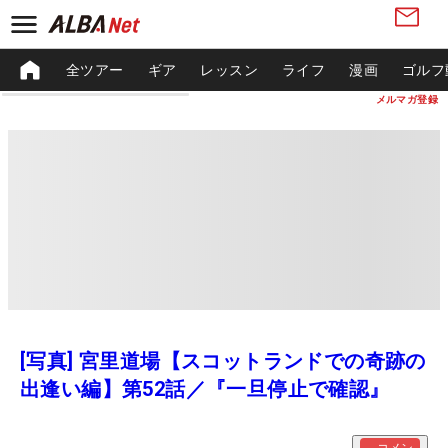
全ツアー
ギア
レッスン
ライフ
漫画
ゴルフ
メルマガ登録
[写真] 宮里道場【スコットランドでの奇跡の
出逢い編】第52話／『一旦停止で確認』