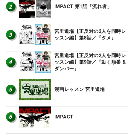
2
IMPACT 第1話「流れ者」
宮里道場【正反対の2人を同時レ
3
ッスン編】第8話／『タメ』
宮里道場【正反対の2人を同時レ
4
ッスン編】第9話／『動く順番 &
ダンパー』
5
漫画レッスン 宮里道場
6
IMPACT