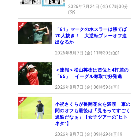
2026年7月24日 (金) 07時00分
9
「61」マークのホスラーは勝てば
70人抜き！ 大逆転プレーオフ進
出なるか
2026年8月7日 (金) 11時30分
1
＜速報＞松山英樹は首位と4打差の
「65」 イーグル奪取で好発進
2026年8月7日 (金) 06時59分
1
小祝さくらが長岡花火を満喫 束の
間のオフも最後は「見るってすごく
過酷だなぁ」【女子ツアーの“ヒト
ネタ”】
2026年8月7日 (金) 09時29分
19