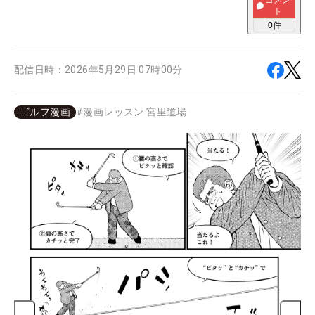
コメン
ト
0
件
配信日時：
2026年5月29日 07時00分
ゴルフ漫画
#
漫画レッスン 宮里道場