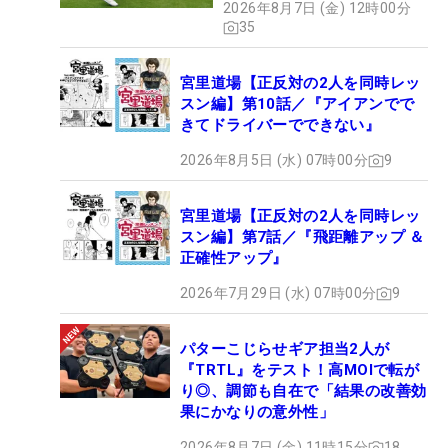
2026年8月7日 (金) 12時00分
35
宮里道場【正反対の2人を同時レッ
スン編】第10話／『アイアンでで
きてドライバーでできない』
2026年8月5日 (水) 07時00分
9
宮里道場【正反対の2人を同時レッ
スン編】第7話／『飛距離アップ ＆
正確性アップ』
2026年7月29日 (水) 07時00分
9
パターこじらせギア担当2人が
『TRTL』をテスト！高MOIで転が
り◎、調節も自在で「結果の改善効
果にかなりの意外性」
2026年8月7日 (金) 11時15分
18