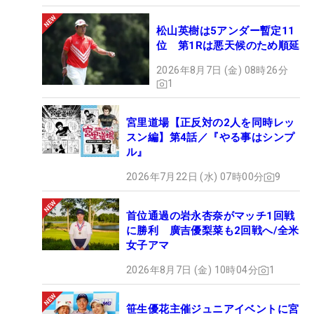
松山英樹は5アンダー暫定11
位 第1Rは悪天候のため順延
2026年8月7日 (金) 08時26分
1
宮里道場【正反対の2人を同時レッ
スン編】第4話／『やる事はシンプ
ル』
2026年7月22日 (水) 07時00分
9
首位通過の岩永杏奈がマッチ1回戦
に勝利 廣吉優梨菜も2回戦へ/全米
女子アマ
2026年8月7日 (金) 10時04分
1
笹生優花主催ジュニアイベントに宮