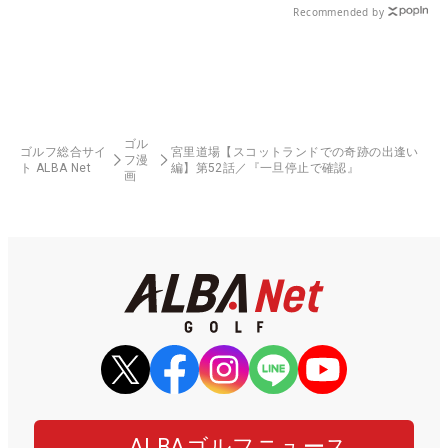
Recommended by
ゴル
ゴルフ総合サイ
宮里道場【スコットランドでの奇跡の出逢い
フ漫
ト ALBA Net
編】第52話／『一旦停止で確認』
画
ALBAゴルフニュース