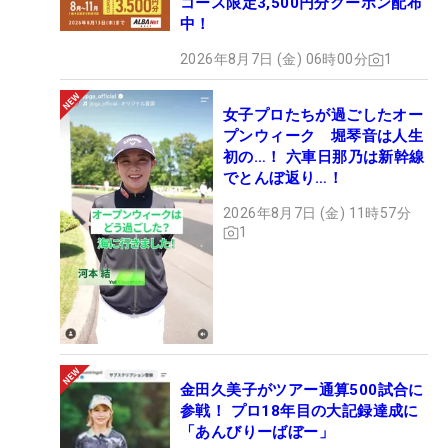
コース限定3,500円分クーポン配布
中！
2026年8月7日 (金) 06時00分
1
女子プロたちが過ごしたオー
プンウィーク 堀琴音は人生
初の…！ 六車日那乃は新幹線
でとんぼ返り…！
2026年8月7日 (金) 11時57分
1
金田久美子がツアー通算500試合に
参戦！ プロ18年目の大記録達成に
「あんびりーばぼー」