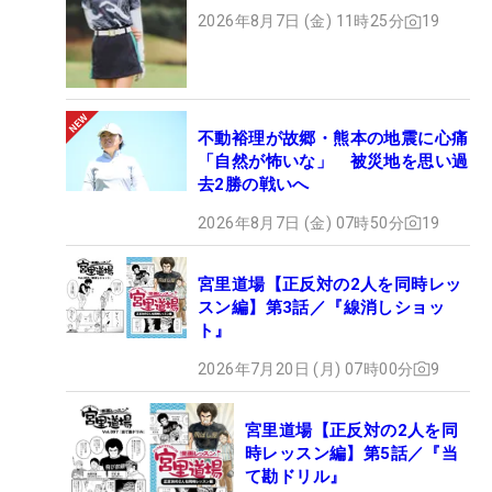
2026年8月7日 (金) 11時25分
19
不動裕理が故郷・熊本の地震に心痛
「自然が怖いな」 被災地を思い過
去2勝の戦いへ
2026年8月7日 (金) 07時50分
19
宮里道場【正反対の2人を同時レッ
スン編】第3話／『線消しショッ
ト』
2026年7月20日 (月) 07時00分
9
宮里道場【正反対の2人を同
時レッスン編】第5話／『当
て勘ドリル』