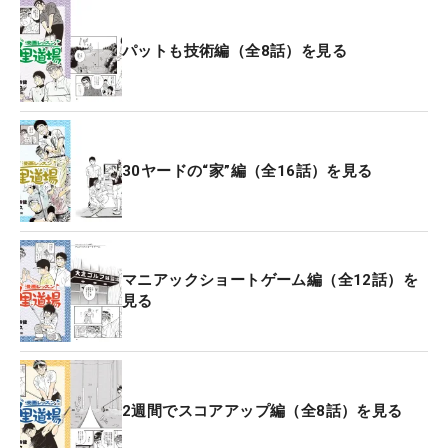
パットも技術編（全8話）を見る
30ヤードの“家”編（全16話）を見る
マニアックショートゲーム編（全12話）を
見る
2週間でスコアアップ編（全8話）を見る