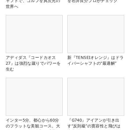
ャフトで、ゴルフを異次元の
を石井良介プロがチェック
世界へ
アディダス『コードカオス
新『TENSEIオレンジ』はドラ
27』は強烈な蹴りでパワーを
イバーシャフトの“最適解”
生む
インター5分、都心から60分
『G740』アイアンが引き出
のフラットな美観コース。大
す“反則級”の寛容性と飛びは