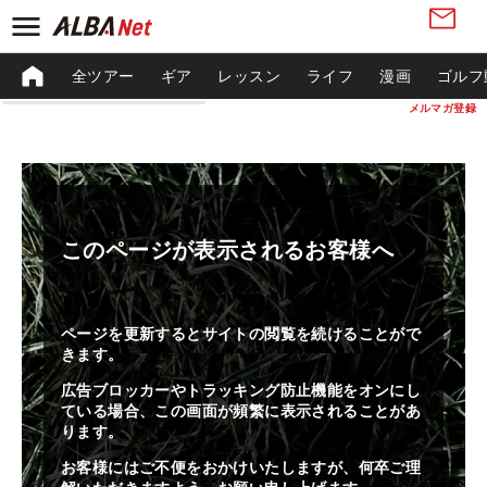
全ツアー
ギア
レッスン
ライフ
漫画
ゴルフ
メルマガ登録
このページが表示されるお客様へ
ページを更新するとサイトの閲覧を続けることがで
きます。
広告ブロッカーやトラッキング防止機能をオンにし
ている場合、この画面が頻繁に表示されることがあ
ります。
お客様にはご不便をおかけいたしますが、何卒ご理