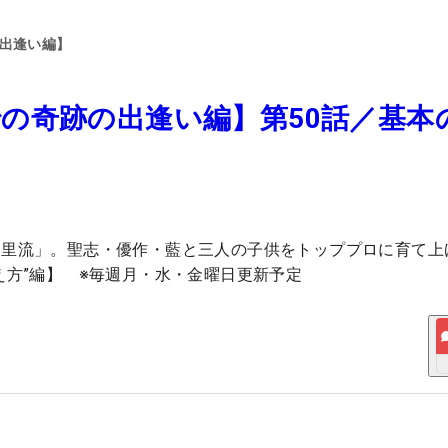
の出逢い編】
の奇跡の出逢い編】第50話／基本
宮里流」。聖志・優作・藍と三人の子供をトッププロに育て上
え方”編】 ※毎週月・水・金曜日更新予定