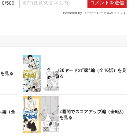
30ヤードの“家”編（全16話）を見
）を見る
る
ム編（全
2週間でスコアアップ編（全8話）
を見る