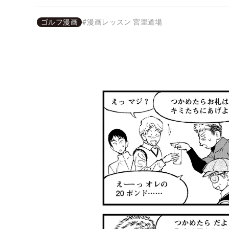
ゴルフ漫画
#
漫画レッスン 宮里道場