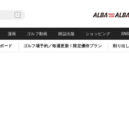
漫画
ゴルフ動画
雑誌出版
ショッピング
SN
ボード
ゴルフ場予約／毎週更新！限定優待プラン
削り出