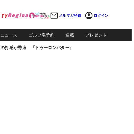
メルマガ登録
ログイン
Sニュース
ゴルフ場予約
連載
プレゼント
しの打感が秀逸 『トゥーロンパター』