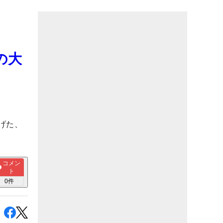
の大
げた、
コメン
ト
0
件