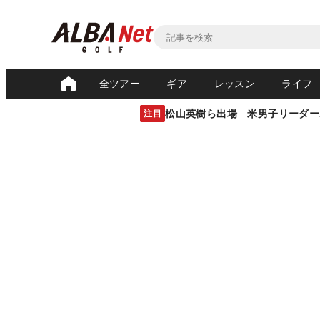
全ツアー
ギア
レッスン
ライフ
松山英樹ら出場 米男子リーダー
注目