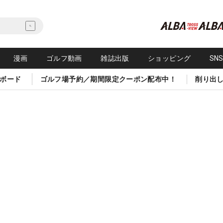
漫画
ゴルフ動画
雑誌出版
ショッピング
SN
ボード
ゴルフ場予約／期間限定クーポン配布中！
削り出