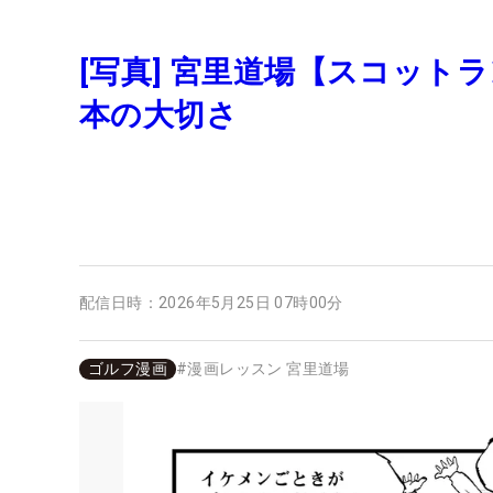
[写真] 宮里道場【スコット
本の大切さ
配信日時：
2026年5月25日 07時00分
ゴルフ漫画
#
漫画レッスン 宮里道場