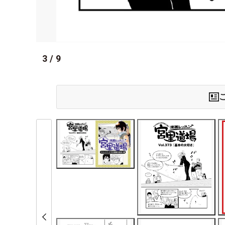
3
/
9