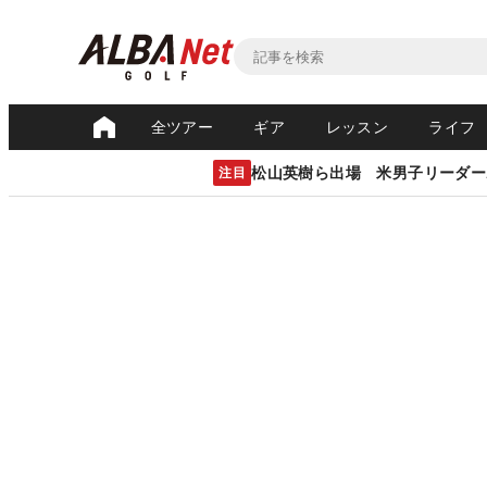
全ツアー
ギア
レッスン
ライフ
松山英樹ら出場 米男子リーダー
注目