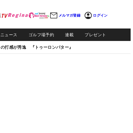
メルマガ登録
ログイン
Sニュース
ゴルフ場予約
連載
プレゼント
しの打感が秀逸 『トゥーロンパター』