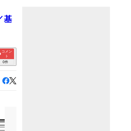
／基
コメン
ト
0
件