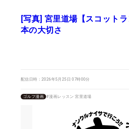
[写真] 宮里道場【スコット
本の大切さ
配信日時：
2026年5月25日 07時00分
ゴルフ漫画
#
漫画レッスン 宮里道場