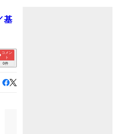
／基
コメン
ト
0
件