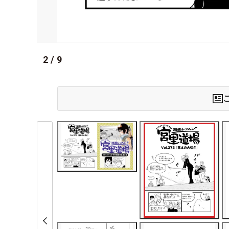
2
/
9