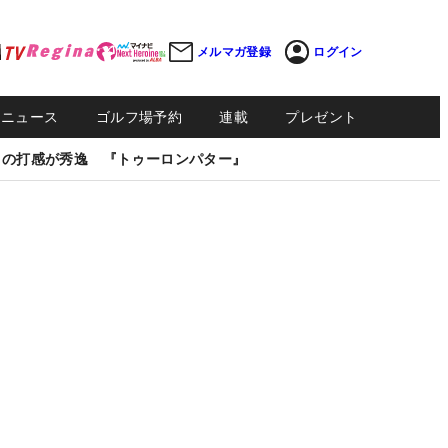
メルマガ登録
ログイン
Sニュース
ゴルフ場予約
連載
プレゼント
しの打感が秀逸 『トゥーロンパター』