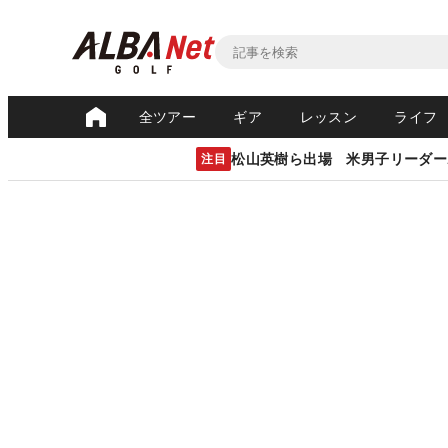
全ツアー
ギア
レッスン
ライフ
松山英樹ら出場 米男子リーダー
注目