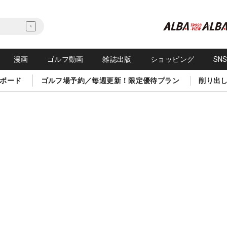
漫画
ゴルフ動画
雑誌出版
ショッピング
SN
ボード
ゴルフ場予約／毎週更新！限定優待プラン
削り出