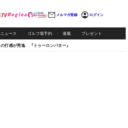
メルマガ登録
ログイン
Sニュース
ゴルフ場予約
連載
プレゼント
しの打感が秀逸 『トゥーロンパター』