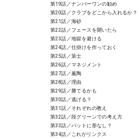
第19話／ナンバーワンの勧め
第20話／クラブをどこから入れるか？
第21話／海砂
第22話／フェースを開いたら
第23話／地獄を避ける
第24話／仕掛けを作っておく
第25話／策士
第26話／マネジメント
第27話／薫陶
第28話／理由
第29話／勝てるかも
第30話／逃げる？
第31話／それぞれの教え
第32話／段グリーンでの考え方
第33話／パットに形なし？
第34話／これがリンクス