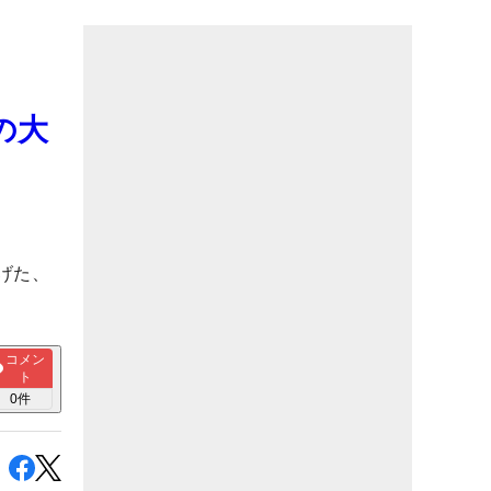
の大
げた、
コメン
ト
0
件