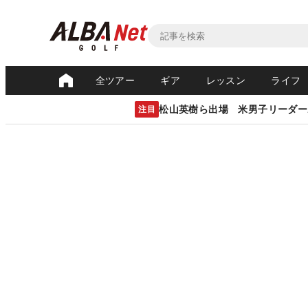
全ツアー
ギア
レッスン
ライフ
松山英樹ら出場 米男子リーダー
注目