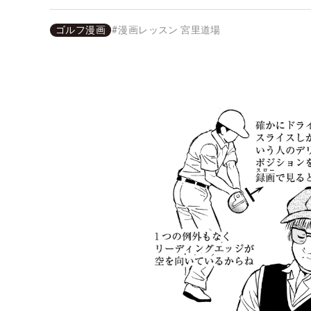
ゴルフ漫画
#
漫画レッスン 宮里道場