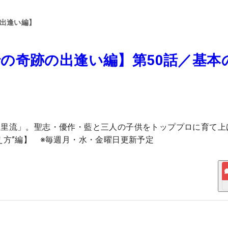
の出逢い編】
の奇跡の出逢い編】第50話／基本
宮里流」。聖志・優作・藍と三人の子供をトッププロに育て上
え方”編】 ※毎週月・水・金曜日更新予定