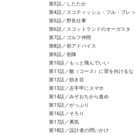
第3話／したたか
第4話／スコティッシュ・フル・ブレ
第5話／野良仕事
第6話／スコットランドのオーガスタ
第7話／ゴルフ仲間
第8話／初アドバイス
第9話／初陣
第10話／もっと飛んでいい
第11話／敵（コース）に背を向けるな
第12話／効き目
第13話／左手甲にスマホ
第14話／みぞおちから進め
第15話／がっぷり
第16話／そろり
第17話／勇気
第18話／設計者の問いかけ