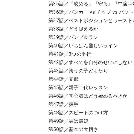
第35話／『攻める』『守る』『中途半
第36話／バンカー vs チップ vs パット
第37話／ベストポジションとワースト
第38話／どう捉えるか
第39話／バンプ＆ラン
第40話／いちばん難しいライン
第41話／3つの平行
第42話／すべてを自分のせいにしない
第43話／誇りの子どもたち
第44話／支部
第45話／親子二代レッスン
第46話／初心者はどう始めるべきか
第47話／握手
第48話／スピードのつけ方
第49話／実は最短
第50話／基本の大切さ