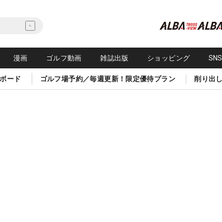
漫画
ゴルフ動画
雑誌出版
ショッピング
SN
ボード
ゴルフ場予約／毎週更新！限定優待プラン
削り出