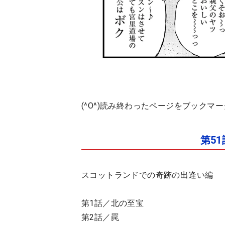
(^O^)読み終わったページをブックマ
第5
スコットランドでの奇跡の出逢い編
第1話／北の至宝
第2話／罠