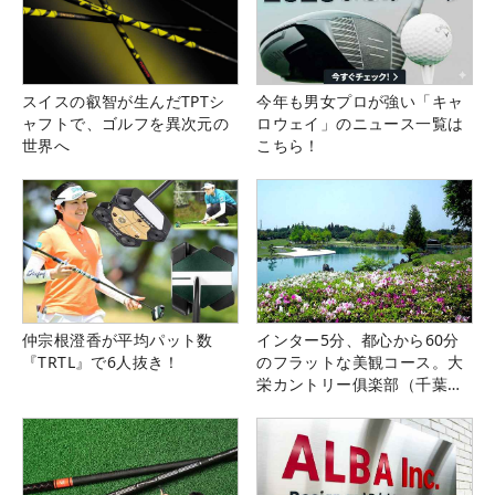
スイスの叡智が生んだTPTシ
今年も男女プロが強い「キャ
ャフトで、ゴルフを異次元の
ロウェイ」のニュース一覧は
世界へ
こちら！
仲宗根澄香が平均パット数
インター5分、都心から60分
『TRTL』で6人抜き！
のフラットな美観コース。大
栄カントリー俱楽部（千葉
県）