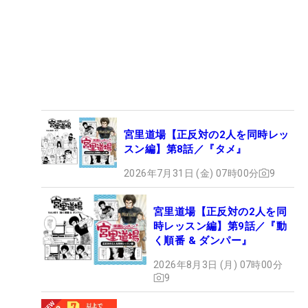
宮里道場【正反対の2人を同時レッ
スン編】第8話／『タメ』
2026年7月31日 (金) 07時00分
9
宮里道場【正反対の2人を同
時レッスン編】第9話／『動
く順番 & ダンパー』
2026年8月3日 (月) 07時00分
9