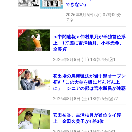
できない』
2026年8月5日 (水) 07時00分
9
＜中間速報＞仲村果乃が単独首位浮
上 1打差に吉澤柚月、小林光希、
全美貞
2026年8月8日 (土) 13時04分
1
初出場の鳥海颯汰が岩手県オープン
初V「この大会を機にどんどん上
に」 シニアの部は宮本勝昌が連覇
2026年8月8日 (土) 18時25分
72
安田祐香、吉澤柚月が首位タイ浮
上 金田久美子が1差3位
2026年8月8日 (土) 16時21分
1