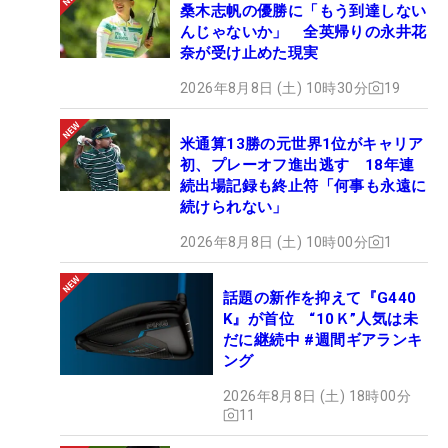
桑木志帆の優勝に「もう到達しない
んじゃないか」 全英帰りの永井花
奈が受け止めた現実
2026年8月8日 (土) 10時30分
19
米通算13勝の元世界1位がキャリア
初、プレーオフ進出逃す 18年連
続出場記録も終止符「何事も永遠に
続けられない」
2026年8月8日 (土) 10時00分
1
話題の新作を抑えて『G440
K』が首位 “10Ｋ”人気は未
だに継続中 #週間ギアランキ
ング
2026年8月8日 (土) 18時00分
11