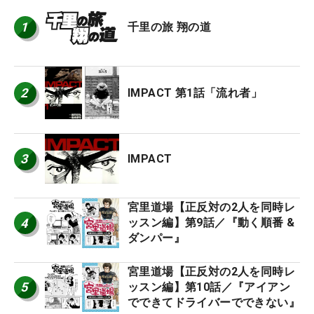
1
千里の旅 翔の道
2
IMPACT 第1話「流れ者」
3
IMPACT
宮里道場【正反対の2人を同時レ
4
ッスン編】第9話／『動く順番 &
ダンパー』
宮里道場【正反対の2人を同時レ
5
ッスン編】第10話／『アイアン
でできてドライバーでできない』