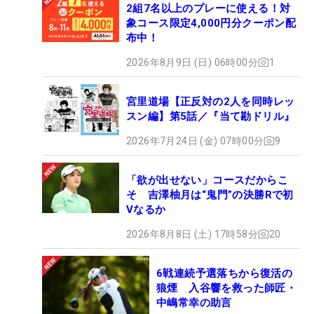
2組7名以上のプレーに使える！対
象コース限定4,000円分クーポン配
布中！
2026年8月9日 (日) 06時00分
1
宮里道場【正反対の2人を同時レッ
スン編】第5話／『当て勘ドリル』
2026年7月24日 (金) 07時00分
9
「欲が出せない」コースだからこ
そ 吉澤柚月は“鬼門”の決勝Rで初
Vなるか
2026年8月8日 (土) 17時58分
20
6戦連続予選落ちから復活の
狼煙 入谷響を救った師匠・
中嶋常幸の助言