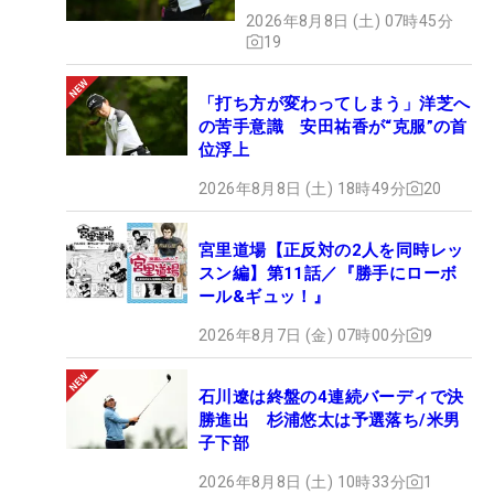
2026年8月8日 (土) 07時45分
19
「打ち方が変わってしまう」洋芝へ
の苦手意識 安田祐香が“克服”の首
位浮上
2026年8月8日 (土) 18時49分
20
宮里道場【正反対の2人を同時レッ
スン編】第11話／『勝手にローボ
ール&ギュッ！』
2026年8月7日 (金) 07時00分
9
石川遼は終盤の4連続バーディで決
勝進出 杉浦悠太は予選落ち/米男
子下部
2026年8月8日 (土) 10時33分
1