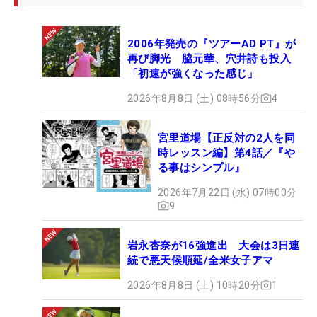
2006年発売の『ツアーAD PT』が
再び脚光 脇元華、穴井詩も投入
「初速が強くなった感じ」
2026年8月8日 (土) 08時56分
4
宮里道場【正反対の2人を同
時レッスン編】第4話／『や
る事はシンプル』
2026年7月22日 (水) 07時00分
9
岩永杏奈が16強進出 大会は3日連
続で悪天候順延/全米女子アマ
2026年8月8日 (土) 10時20分
1