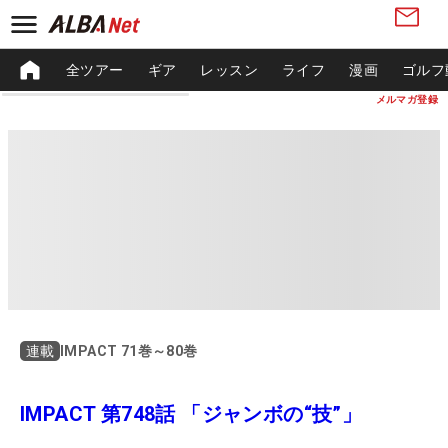
全ツアー
ギア
レッスン
ライフ
漫画
ゴルフ
メルマガ登録
IMPACT 71巻～80巻
連載
IMPACT 第748話 「ジャンボの“技”」