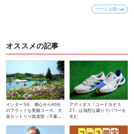
ページ上部へ
オススメの記事
インター5分、都心から60分
アディダス『コードカオス
のフラットな美観コース。大
27』は強烈な蹴りでパワーを
栄カントリー俱楽部（千葉
生む
県）