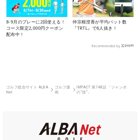
8-9月のプレーに2回使える！
仲宗根澄香が平均パット数
コース限定2,000円クーポン
『TRTL』で6人抜き！
配布中！
Recommended by
ゴルフ総合サイト ALBA
ゴルフ漫
IMPACT 第748話 「ジャンボ
Net
画
の“技”」