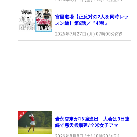
宮里道場【正反対の2人を同時レッ
スン編】第6話／『4時!』
2026年7月27日 (月) 07時00分
9
岩永杏奈が16強進出 大会は3日連
続で悪天候順延/全米女子アマ
2026年8月8日 (土) 10時20分
1