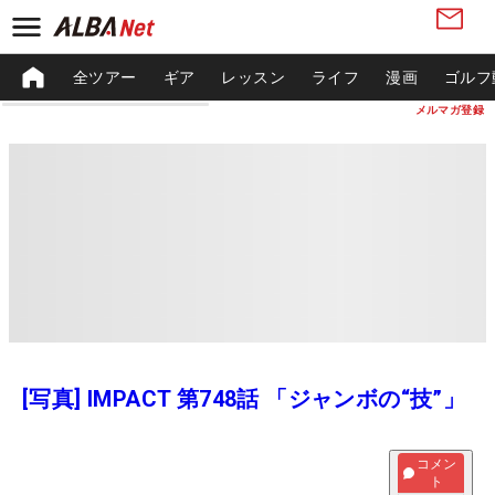
全ツアー
ギア
レッスン
ライフ
漫画
ゴルフ
メルマガ登録
[写真] IMPACT 第748話 「ジャンボの“技”」
コメン
ト