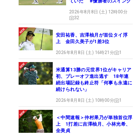
ていた #優勝者のスイング
2026年8月8日 (土) 12時00分
32
安田祐香、吉澤柚月が首位タイ浮
上 金田久美子が1差3位
2026年8月8日 (土) 16時21分
1
米通算13勝の元世界1位がキャリア
初、プレーオフ進出逃す 18年連
続出場記録も終止符「何事も永遠に
続けられない」
2026年8月8日 (土) 10時00分
1
＜中間速報＞仲村果乃が単独首位浮
上 1打差に吉澤柚月、小林光希、
全美貞