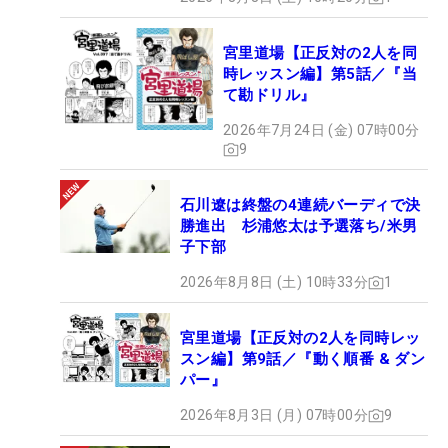
宮里道場【正反対の2人を同
時レッスン編】第5話／『当
て勘ドリル』
2026年7月24日 (金) 07時00分
9
石川遼は終盤の4連続バーディで決
勝進出 杉浦悠太は予選落ち/米男
子下部
2026年8月8日 (土) 10時33分
1
宮里道場【正反対の2人を同時レッ
スン編】第9話／『動く順番 & ダン
パー』
2026年8月3日 (月) 07時00分
9