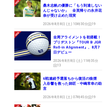
桑木志帆の優勝に「もう到達しない
んじゃないか」 全英帰りの永井花
奈が受け止めた現実
2026年8月8日 (土) 10時30分
19
全周アライメントを初搭載！
ブリヂストン『TOUR B JGR
Roll-in Alignment』、8月7
日デビュー
2026年8月8日 (土) 11時35分
13
6戦連続予選落ちから復活の狼煙
入谷響を救った師匠・中嶋常幸の助
言
2026年8月8日 (土) 07時45分
19