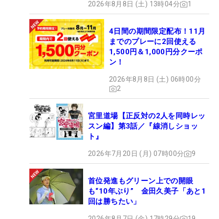
2026年8月8日 (土) 13時04分
1
4日間の期間限定配布！11月
までのプレーに2回使える
1,500円＆1,000円分クーポ
ン！
2026年8月8日 (土) 06時00分
2
宮里道場【正反対の2人を同時レッ
スン編】第3話／『線消しショッ
ト』
2026年7月20日 (月) 07時00分
9
首位発進もグリーン上での開眼
も“10年ぶり” 金田久美子「あと1
回は勝ちたい」
2026年8月7日 (金) 17時29分
19