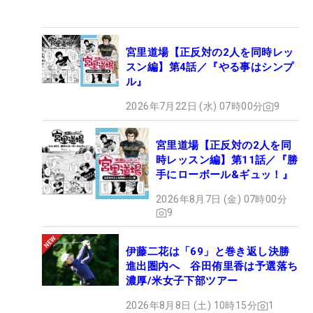
宮里道場【正反対の2人を同時レッ
スン編】第4話／『やる事はシンプ
ル』
2026年7月22日 (水) 07時00分
9
宮里道場【正反対の2人を同
時レッスン編】第11話／『勝
手にローボール&ギュッ！』
2026年8月7日 (金) 07時00分
9
伊藤二花は「69」と巻き返し決勝
進出圏内へ 谷田侑里香は予選落ち
濃厚/米女子下部ツアー
2026年8月8日 (土) 10時15分
1