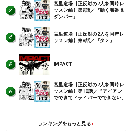
宮里道場【正反対の2人を同時レ
3
ッスン編】第9話／『動く順番 &
ダンパー』
宮里道場【正反対の2人を同時レ
4
ッスン編】第8話／『タメ』
5
IMPACT
宮里道場【正反対の2人を同時レ
6
ッスン編】第10話／『アイアン
でできてドライバーでできない』
ランキングをもっと見る