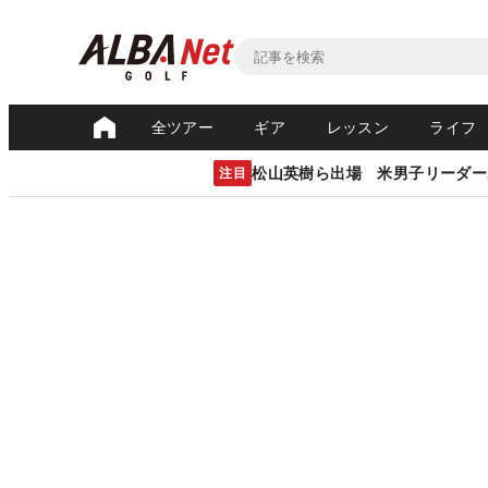
全ツアー
ギア
レッスン
ライフ
松山英樹ら出場 米男子リーダー
注目