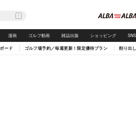
漫画
ゴルフ動画
雑誌出版
ショッピング
SN
ボード
ゴルフ場予約／毎週更新！限定優待プラン
削り出