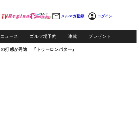
メルマガ登録
ログイン
Sニュース
ゴルフ場予約
連載
プレゼント
しの打感が秀逸 『トゥーロンパター』