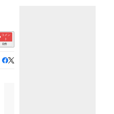
コメン
ト
0
件