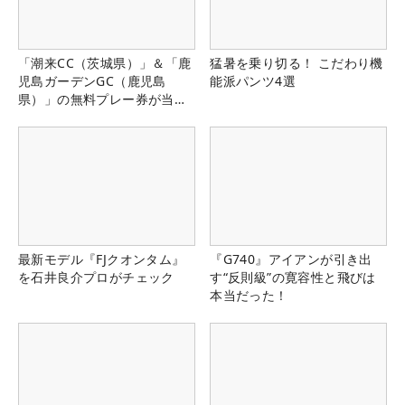
「潮来CC（茨城県）」＆「鹿
猛暑を乗り切る！ こだわり機
児島ガーデンGC（鹿児島
能派パンツ4選
県）」の無料プレー券が当た
る！！
最新モデル『FJクオンタム』
『G740』アイアンが引き出
を石井良介プロがチェック
す“反則級”の寛容性と飛びは
本当だった！