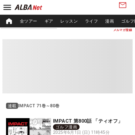
全ツアー
ギア
レッスン
ライフ
漫画
ゴルフ
メルマガ登録
IMPACT 71巻～80巻
連載
IMPACT 第800話 「ティオフ」
ゴルフ漫画
2025年6月1日 (日) 11時45分