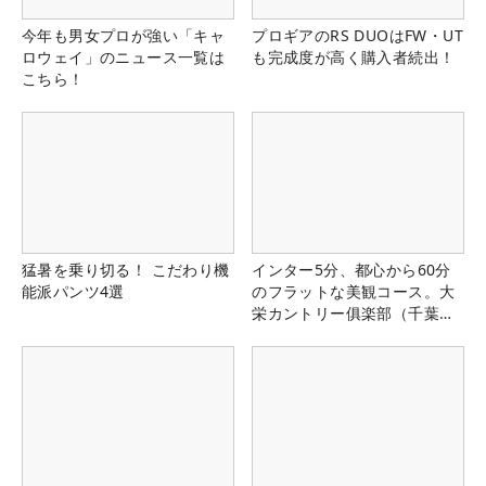
今年も男女プロが強い「キャ
プロギアのRS DUOはFW・UT
ロウェイ」のニュース一覧は
も完成度が高く購入者続出！
こちら！
猛暑を乗り切る！ こだわり機
インター5分、都心から60分
能派パンツ4選
のフラットな美観コース。大
栄カントリー俱楽部（千葉
県）