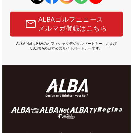
ALBAゴルフニュース
メルマガ登録はこちら
ALBA NetはR&Aのオフィシャルデジタルパートナー、および
USLPGAの日本公式サイトパートナーです。