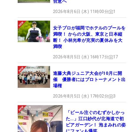
合意へ
2026年8月6日 (木) 11時00分
1
女子プロが福岡でホテルのプールを
満喫！ からの大阪、東京と日本縦
断！ 小林光希が充実の夏休みを大
満喫
2026年8月5日 (水) 16時17分
17
進藤大典ジュニア大会が10月に開
催 優勝者にはプロトーナメント出
場権
2026年8月5日 (水) 17時02分
3
「ビール注ぐのむずかしかっ
た…」江口紗代が北海道で初
ビアガーデン！ 泡まみれの姿
にファンも爆笑