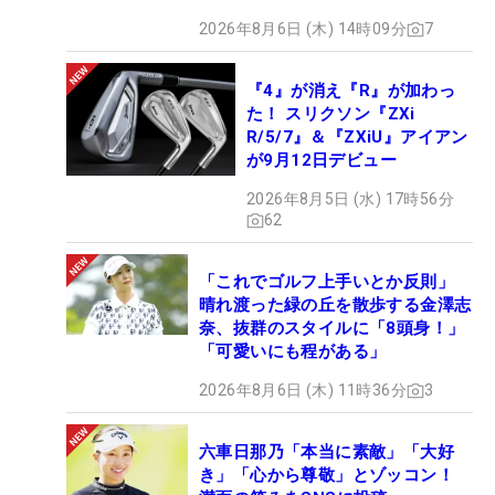
2026年8月6日 (木) 14時09分
7
『4』が消え『R』が加わっ
た！ スリクソン『ZXi
R/5/7』＆『ZXiU』アイアン
が9月12日デビュー
2026年8月5日 (水) 17時56分
62
「これでゴルフ上手いとか反則」
晴れ渡った緑の丘を散歩する金澤志
奈、抜群のスタイルに「8頭身！」
「可愛いにも程がある」
2026年8月6日 (木) 11時36分
3
六車日那乃「本当に素敵」「大好
き」「心から尊敬」とゾッコン！