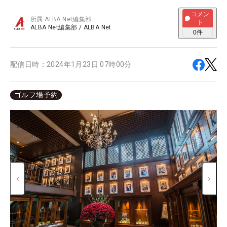
コメン
所属
ALBA Net編集部
ト
ALBA Net編集部
/
ALBA Net
0
件
配信日時：
2024年1月23日 07時00分
ゴルフ場予約