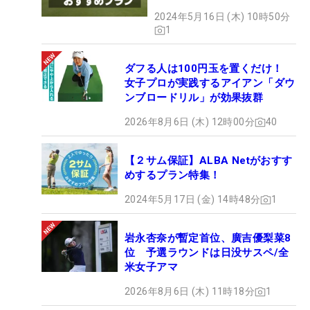
2024年5月16日 (木) 10時50分
1
ダフる人は100円玉を置くだけ！
女子プロが実践するアイアン「ダウ
ンブロードリル」が効果抜群
2026年8月6日 (木) 12時00分
40
【２サム保証】ALBA Netがおすす
めするプラン特集！
2024年5月17日 (金) 14時48分
1
岩永杏奈が暫定首位、廣吉優梨菜8
位 予選ラウンドは日没サスペ/全
米女子アマ
2026年8月6日 (木) 11時18分
1