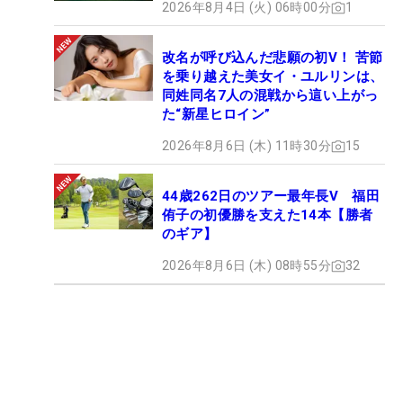
2026年8月4日 (火) 06時00分
1
改名が呼び込んだ悲願の初V！ 苦節
を乗り越えた美女イ・ユルリンは、
同姓同名7人の混戦から這い上がっ
た“新星ヒロイン”
2026年8月6日 (木) 11時30分
15
44歳262日のツアー最年長V 福田
侑子の初優勝を支えた14本【勝者
のギア】
2026年8月6日 (木) 08時55分
32