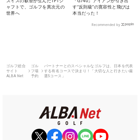
スイスの叡智が生んだTPTシ
『G740』アイアンが引き出
ャフトで、ゴルフを異次元の
す“反則級”の寛容性と飛びは
世界へ
本当だった！
Recommended by
ゴルフ総合
ゴル
パートナーとのスペシャルなゴルフは、日本を代表
サイト
フ場
する有名コースで決まり！「大切な人と行きたい厳
ALBA Net
予約
選5コース」