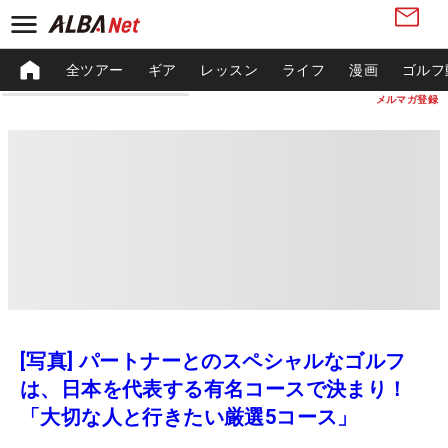
全ツアー
ギア
レッスン
ライフ
漫画
ゴルフ
メルマガ登録
[写真] パートナーとのスペシャルなゴルフ
は、日本を代表する有名コースで決まり！
「大切な人と行きたい厳選5コース」