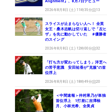
Alignment』、8月7日デビュー
2026年8月8日 (土) 11時35分
13
スライスが止まらない人へ！ 全英
女王・桑木志帆は切り返しで「左ヒ
ザ」を先に動かしていた #優勝者
のスイング
2026年8月8日 (土) 12時00分
32
「打ち方が変わってしまう」洋芝へ
の苦手意識 安田祐香が“克服”の首
位浮上
2026年8月8日 (土) 18時49分
20
＜中間速報＞仲村果乃が単独
首位浮上 1打差に吉澤柚
月、小林光希、全美貞