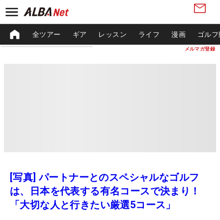
全ツアー
ギア
レッスン
ライフ
漫画
ゴルフ
メルマガ登録
[写真] パートナーとのスペシャルなゴルフ
は、日本を代表する有名コースで決まり！
「大切な人と行きたい厳選5コース」