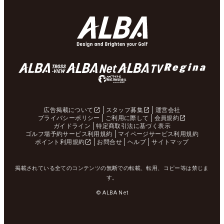
広告掲載について
スタッフ募集
運営会社
プライバシーポリシー
ご利用に際して
会員規約
ガイドライン
特定商取引法に基づく表示
ゴルフ場予約サービス利用規約
マイページサービス利用規約
ポイント利用規約
お問合せ
ヘルプ
サイトマップ
掲載されている全てのコンテンツの無断での転載、転用、コピー等は禁じま
す。
© ALBA Net