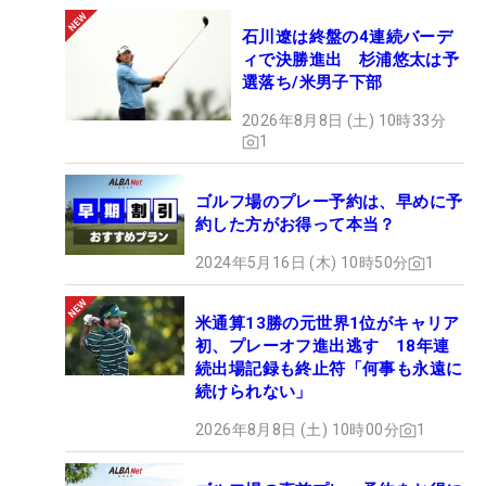
石川遼は終盤の4連続バーデ
ィで決勝進出 杉浦悠太は予
選落ち/米男子下部
2026年8月8日 (土) 10時33分
1
ゴルフ場のプレー予約は、早めに予
約した方がお得って本当？
2024年5月16日 (木) 10時50分
1
米通算13勝の元世界1位がキャリア
初、プレーオフ進出逃す 18年連
続出場記録も終止符「何事も永遠に
続けられない」
2026年8月8日 (土) 10時00分
1