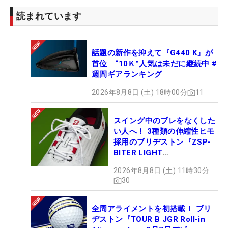
読まれています
話題の新作を抑えて『G440 K』が
首位 “10Ｋ”人気は未だに継続中 #
週間ギアランキング
2026年8月8日 (土) 18時00分
11
スイング中のブレをなくした
い人へ！ 3種類の伸縮性ヒモ
採用のブリヂストン『ZSP-
BITER LIGHT
MAGICLACE』、8月8日デビ
2026年8月8日 (土) 11時30分
ュー
30
全周アライメントを初搭載！ ブリ
ヂストン『TOUR B JGR Roll-in