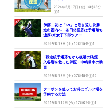
2024年5月17日 (金) 14時48分
1
伊藤二花は「69」と巻き返し決勝
進出圏内へ 谷田侑里香は予選落ち
濃厚/米女子下部ツアー
2026年8月8日 (土) 10時15分
1
6戦連続予選落ちから復活の狼煙
入谷響を救った師匠・中嶋常幸の助
言
2026年8月8日 (土) 07時45分
19
クーポンを使ってお得にゴルフ場を
予約する方法
2024年5月17日 (金) 17時07分
1