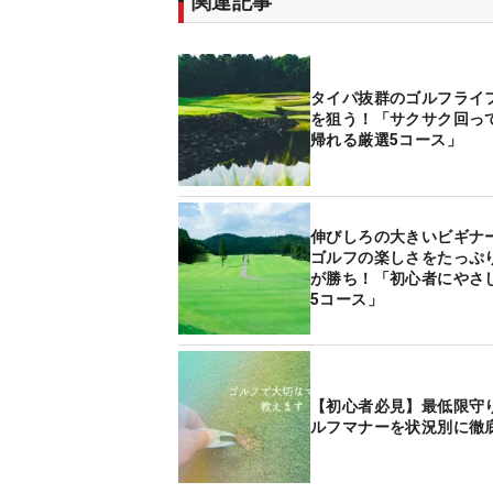
関連記事
タイパ抜群のゴルフライ
を狙う！「サクサク回っ
帰れる厳選5コース」
伸びしろの大きいビギナ
ゴルフの楽しさをたっぷ
が勝ち！「初心者にやさ
5コース」
【初心者必見】最低限守
ルフマナーを状況別に