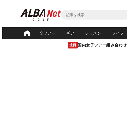
全ツアー
ギア
レッスン
ライフ
国内女子ツアー組み合わせ
注目