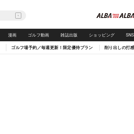
漫画
ゴルフ動画
雑誌出版
ショッピング
SN
ゴルフ場予約／毎週更新！限定優待プラン
削り出しの打