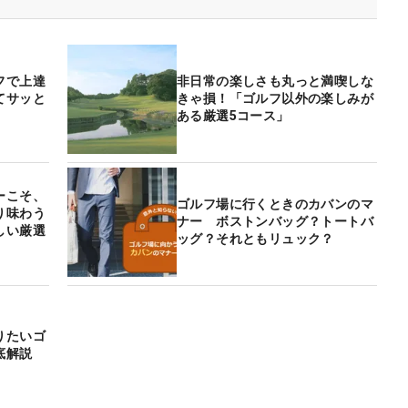
フで上達
非日常の楽しさも丸っと満喫しな
てサッと
きゃ損！「ゴルフ以外の楽しみが
ある厳選5コース」
ーこそ、
ゴルフ場に行くときのカバンのマ
り味わう
ナー ボストンバッグ？トートバ
しい厳選
ッグ？それともリュック？
りたいゴ
徹底解説