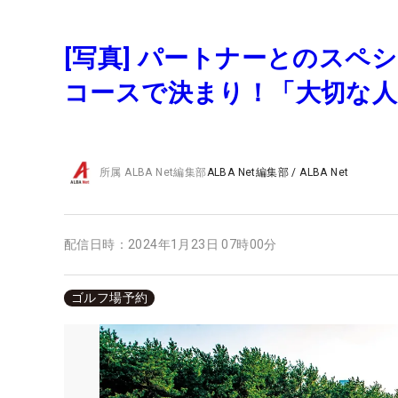
[写真] パートナーとのス
コースで決まり！「大切な人
所属
ALBA Net編集部
ALBA Net編集部
/
ALBA Net
配信日時：
2024年1月23日 07時00分
ゴルフ場予約