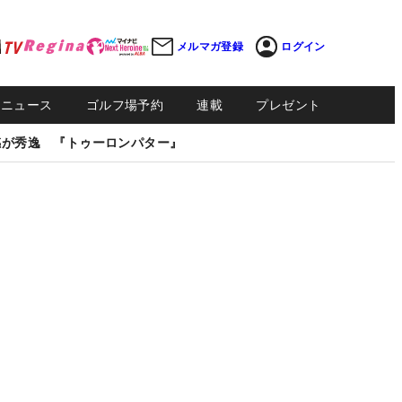
メルマガ登録
ログイン
Sニュース
ゴルフ場予約
連載
プレゼント
感が秀逸 『トゥーロンパター』