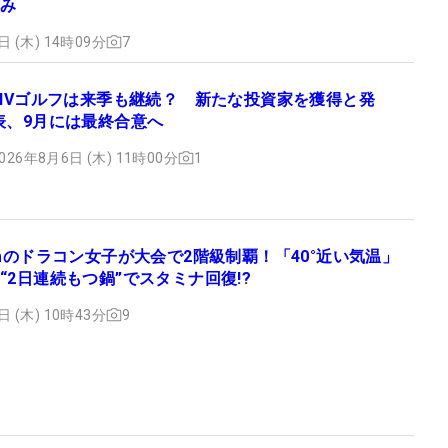
み
日 (木) 14時09分
7
LIVゴルフは来季も継続？ 新たな投資家を獲得と発
表、9月には最終合意へ
026年8月6日 (木) 11時00分
1
cmのドラコン女子が大会で2階級制覇！「40°近い気温」
“2日連続もつ鍋”でスタミナ回復!?
日 (木) 10時43分
9