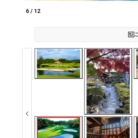
6
/
12