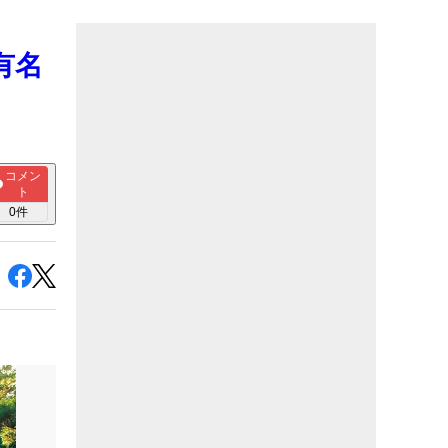
有名
コメン
ト
0
件