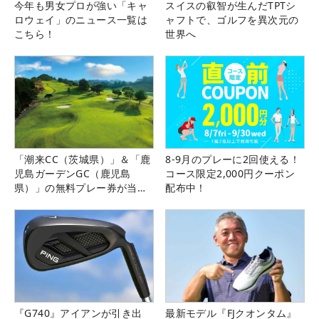
今年も男女プロが強い「キャ
スイスの叡智が生んだTPTシ
ロウェイ」のニュース一覧は
ャフトで、ゴルフを異次元の
こちら！
世界へ
「潮来CC（茨城県）」＆「鹿
8-9月のプレーに2回使える！
児島ガーデンGC（鹿児島
コース限定2,000円クーポン
県）」の無料プレー券が当た
配布中！
る！！
『G740』アイアンが引き出
最新モデル『FJクオンタム』