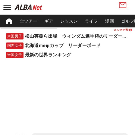
全ツアー
ギア
レッスン
ライフ
漫画
ゴルフ
メルマガ登録
松山英樹ら出場 ウィンダム選手権のリーダーボード
米国男子
北海道meijiカップ リーダーボード
国内女子
最新の世界ランキング
米国女子