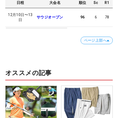
日程
大会名
順位
Sc
R1
R
12月10日
〜
13
サウジオープン
96
6
78
7
日
ページ上部へ
オススメの記事