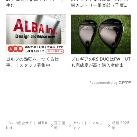
生む
栄カントリー俱楽部（千葉
県）
ゴルフの熱狂を、つくる仕
プロギアのRS DUOはFW・UT
事。｜スタッフ募集中
も完成度が高く購入者続出！
Recommended by
ゴルフ総合サイト ALBA
選手情
アハメド・マルジ
成績 2025
Net
報
ャン
年