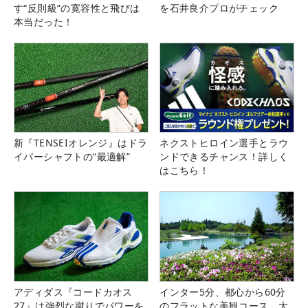
す“反則級”の寛容性と飛びは
を石井良介プロがチェック
本当だった！
新『TENSEIオレンジ』はドラ
ネクストヒロイン選手とラウ
イバーシャフトの“最適解”
ンドできるチャンス！詳しく
はこちら！
アディダス『コードカオス
インター5分、都心から60分
27』は強烈な蹴りでパワーを
のフラットな美観コース。大