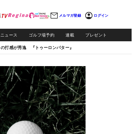
メルマガ登録
ログイン
Sニュース
ゴルフ場予約
連載
プレゼント
しの打感が秀逸 『トゥーロンパター』