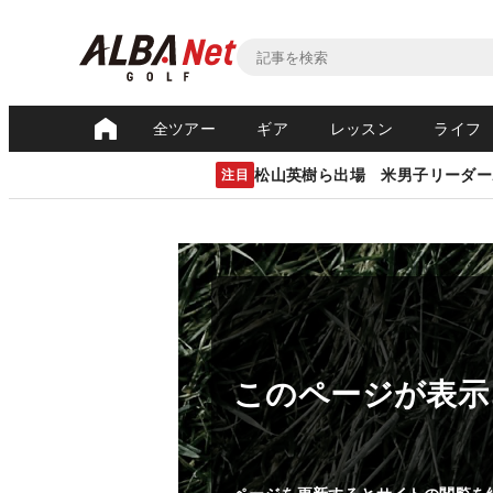
全ツアー
ギア
レッスン
ライフ
松山英樹ら出場 米男子リーダー
注目
このページが表示