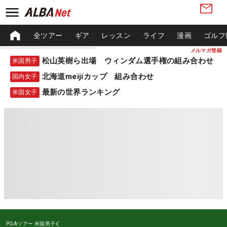
全ツアー
ギア
レッスン
ライフ
漫画
ゴルフ
メルマガ登録
松山英樹ら出場 ウィンダム選手権の組み合わせ
米国男子
北海道meijiカップ 組み合わせ
国内女子
最新の世界ランキング
米国女子
PGAツアー
米国男子