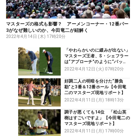
マスターズの格式も影響？ アーメンコーナー・12番パー
3がなぜ難しいのか、今田竜二が紐解く
2022年4月14日 (木) 17時20分
「やわらかいのに緩みが出ない」
マスターズ王者、S・シェフラー
は“アプローチ”のように“パッテ
ィング”する
2022年4月12日 (火) 07時20分
好調二人の明暗を分けた“勝負
勘”と3番＆12番ホール【今田竜
二のマスターズ現地リポート】
2022年4月11日 (月) 18時13分
調子が悪くても14位 「松山英
樹はすごいですよ」【今田竜二の
マスターズ現地リポート】
2022年4月11日 (月) 17時00分