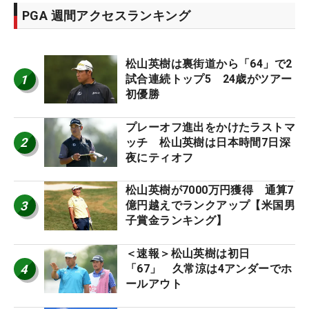
PGA 週間アクセスランキング
松山英樹は裏街道から「64」で2
1
試合連続トップ5 24歳がツアー
初優勝
プレーオフ進出をかけたラストマ
2
ッチ 松山英樹は日本時間7日深
夜にティオフ
松山英樹が7000万円獲得 通算7
3
億円越えでランクアップ【米国男
子賞金ランキング】
＜速報＞松山英樹は初日
4
「67」 久常涼は4アンダーでホ
ールアウト