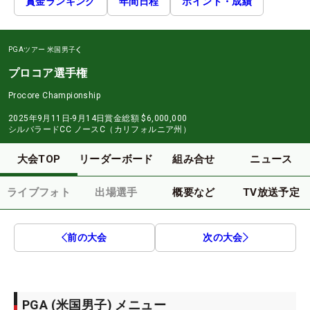
賞金ランキング
年間日程
ポイント・成績
PGAツアー
米国男子
プロコア選手権
Procore Championship
2025年9月11日-9月14日
賞金総額
$6,000,000
シルバラードCC ノースC（カリフォルニア州）
大会TOP
リーダーボード
組み合せ
ニュース
ライブフォト
出場選手
概要など
TV放送予定
前の大会
次の大会
PGA (米国男子) メニュー