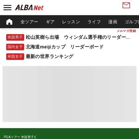
全ツアー
ギア
レッスン
ライフ
漫画
ゴルフ
メルマガ登録
松山英樹ら出場 ウィンダム選手権のリーダーボード
米国男子
北海道meijiカップ リーダーボード
国内女子
最新の世界ランキング
米国女子
PGAツアー
米国男子