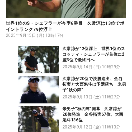
世界1位のS・シェフラーが今季6勝目 久常涼は13位でポ
イントランク79位浮上
2025年9月15日 (月) 10時17分
久常涼が12位浮上 世界1位のス
コッティ・シェフラーが首位に2
差3位で最終日へ
2025年9月14日 (日) 10時29分
久常涼が20位で決勝進出、金谷
拓実と大西魁斗は予選落ち 米男
子“秋の陣”
2025年9月13日 (土) 11時27分
米男子“秋の陣”開幕 久常涼が
20位発進 金谷拓実67位、大西
魁斗136位
2025年9月12日 (金) 11時13分