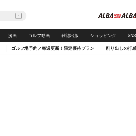
漫画
ゴルフ動画
雑誌出版
ショッピング
SN
ゴルフ場予約／毎週更新！限定優待プラン
削り出しの打