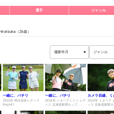
選手
ジャンル
Hiratsuka
（
26
歳）
一緒に、パチリ
一緒に、パチリ
カメラ目線、く
2026年 明治安田レディス
2026年 ミネベアミツミ レデ
2026年 ミネベア
Round1
ィス 北海道新聞カップ
ィス 北海道新聞カ
Round1
Round1