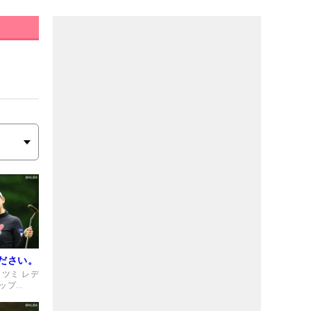
ださい。
ミツミ レデ
ップ