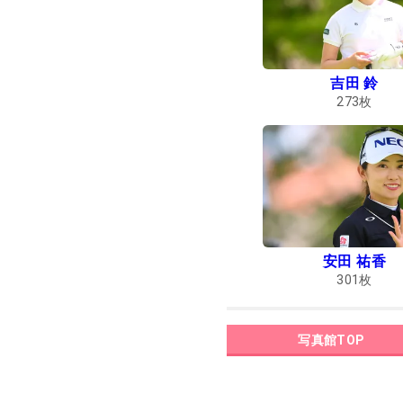
吉田 鈴
273
枚
安田 祐香
301
枚
写真館TOP