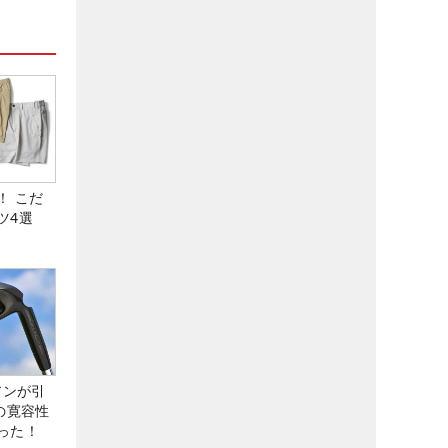
！ こだ
ツ4選
アンが引
の寛容性
った！