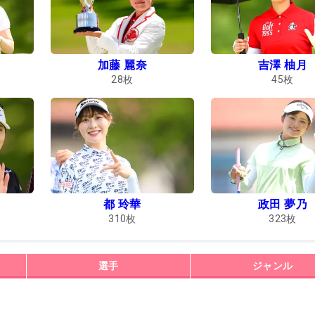
加藤 麗奈
吉澤 柚月
28
枚
45
枚
都 玲華
政田 夢乃
310
枚
323
枚
選手
ジャンル