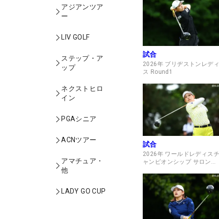
アジアンツア
ー
LIV GOLF
試合
ステップ・ア
2026年 ブリヂストンレデ
ップ
ス Round1
ネクストヒロ
イン
PGAシニア
ACNツアー
試合
2026年 ワールドレディス
アマチュア・
ャンピオンシップ サロンパ
他
スカップ Round2
LADY GO CUP