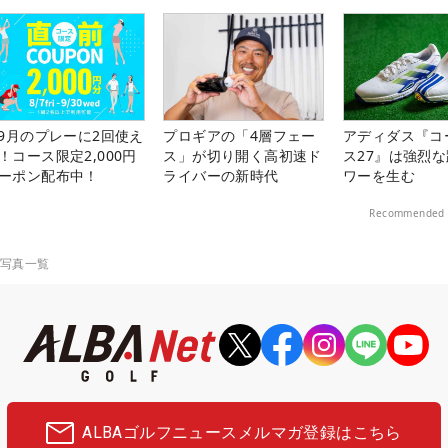
-9月のプレーに2回使え
プロギアの「4層フェー
アディダス『コ
！コース限定2,000円
ス」が切り開く高初速ド
ス27』は強烈
ーポン配布中！
ライバーの新時代
ワーを生む
Recommended 
の写真一覧
ALBAゴルフニュース
メルマガ登録はこちら