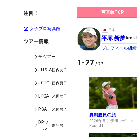
写真館TOP
注目！
女子プロ写真館
日本
平塚 新夢
Amu 
ツアー情報
プロフィール
成績
全ツアー
1
-
27
/
27
JLPGA
国内女子
JGTO
国内男子
LPGA
米国女子
PGA
米国男子
真剣勝負の顔
2026年 明治安田レディス
DPワ
欧州男子
Round4
ールド