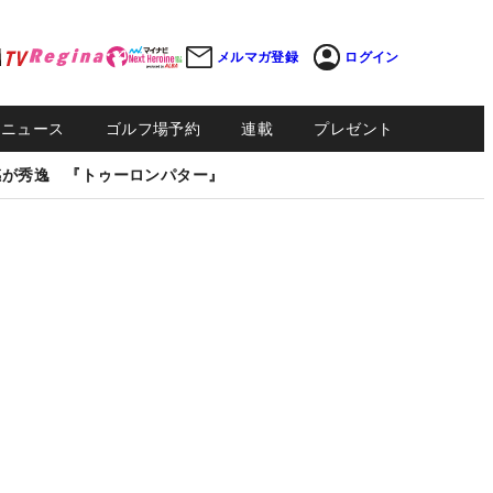
メルマガ登録
ログイン
Sニュース
ゴルフ場予約
連載
プレゼント
感が秀逸 『トゥーロンパター』