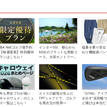
LBA Netゴルフ場予約
インター5分、都心から
猛暑を乗り切る
【毎週更新】特別優待
60分のフラットな美観コ
わり機能派パン
ランはこちら！
ース。大栄カントリー俱
楽部（千葉県）
年も男女プロが強い
スイスの叡智が生んだ
『G740』アイ
キャロウェイ」のニュ
TPTシャフトで、ゴルフ
き出す“反則級”
ス一覧はこちら！
を異次元の世界へ
と飛びは本当だ