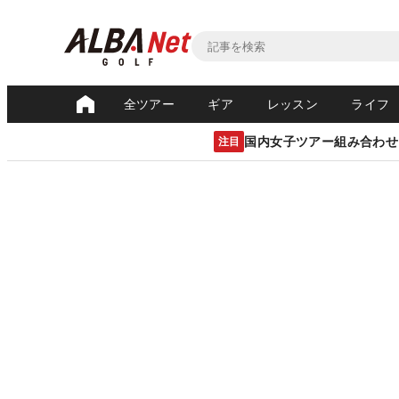
全ツアー
ギア
レッスン
ライフ
国内女子ツアー組み合わせ
注目