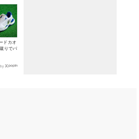
ードカオ
な蹴りでパ
by