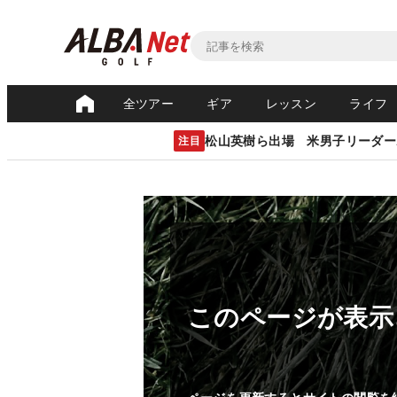
全ツアー
ギア
レッスン
ライフ
松山英樹ら出場 米男子リーダー
注目
このページが表示