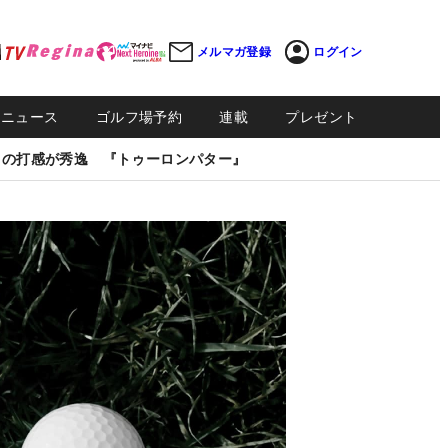
メルマガ登録
ログイン
Sニュース
ゴルフ場予約
連載
プレゼント
しの打感が秀逸 『トゥーロンパター』