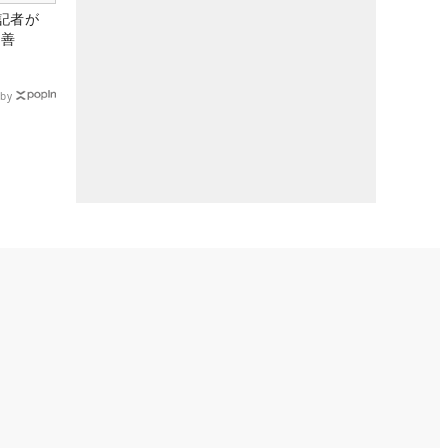
記者が
改善
by