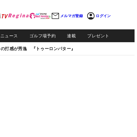
メルマガ登録
ログイン
Sニュース
ゴルフ場予約
連載
プレゼント
しの打感が秀逸 『トゥーロンパター』