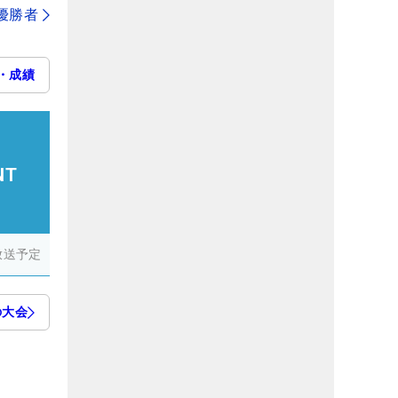
代優勝者
・成績
NT
放送予定
の大会