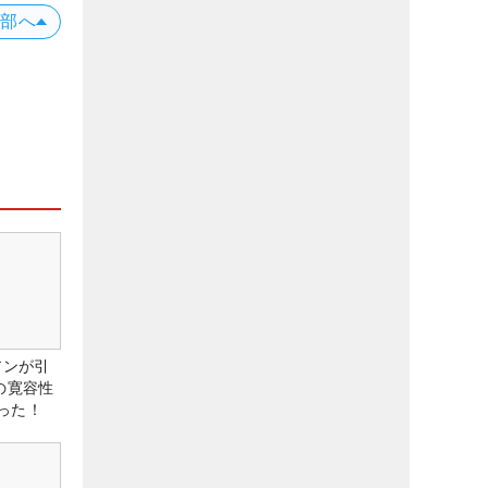
上部へ
アンが引
の寛容性
った！