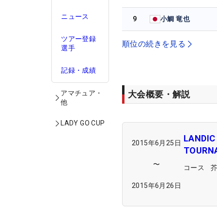
ニュース
9
小鯛 竜也
ツアー登録
順位の続きを見る
選手
記録・成績
大会概要・解説
アマチュア・
他
LADY GO CUP
LANDIC
2015年6月25日
TOURN
〜
コース
2015年6月26日