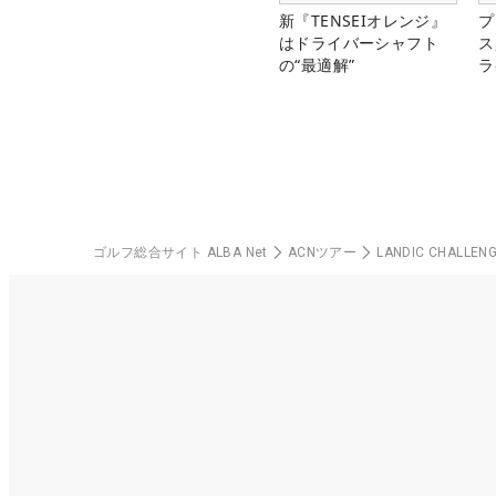
新『TENSEIオレンジ』
プ
はドライバーシャフト
ス
の“最適解”
ラ
ゴルフ総合サイト ALBA Net
ACNツアー
LANDIC CHALLEN