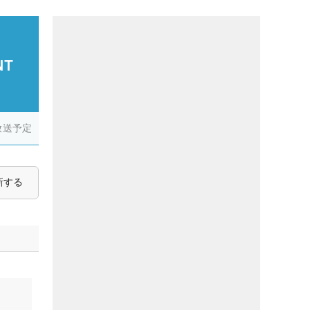
NT
放送予定
新する