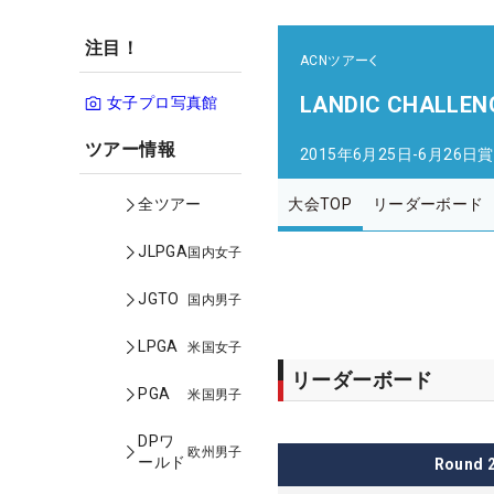
注目！
ACNツアー
LANDIC CHALLEN
女子プロ写真館
ツアー情報
2015年6月25日-6月26日
賞
大会TOP
リーダーボード
全ツアー
JLPGA
国内女子
JGTO
国内男子
LPGA
米国女子
リーダーボード
PGA
米国男子
DPワ
欧州男子
ールド
Round