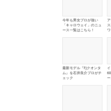
今年も男女プロが強い
ア
「キャロウェイ」のニュ
ス
ース一覧はこちら！
ワ
最新モデル『FJクオンタ
イ
ム』を石井良介プロがチ
6
ェック
ー
楽