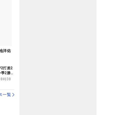
地洋佑
2打差2
季2勝目
18時38
ス一覧