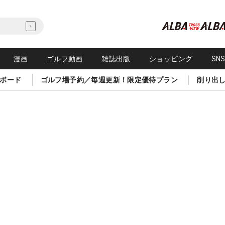
漫画
ゴルフ動画
雑誌出版
ショッピング
SN
ボード
ゴルフ場予約／毎週更新！限定優待プラン
削り出