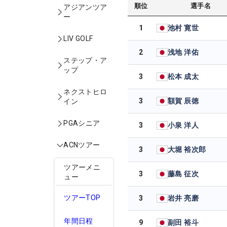
順位
選手名
アジアンツア
ー
1
池村 寛世
LIV GOLF
2
浅地 洋佑
ステップ・ア
ップ
3
松本 成太
ネクストヒロ
3
額賀 辰徳
イン
PGAシニア
3
小泉 洋人
ACNツアー
3
大堀 裕次郎
ツアーメニ
3
藤島 征次
ュー
ツアーTOP
3
岩井 亮磨
年間日程
9
副田 裕斗