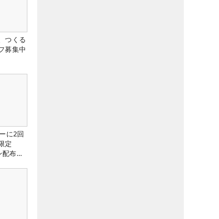
、つくる
フ募集中
ーに2回
限定
ン配布