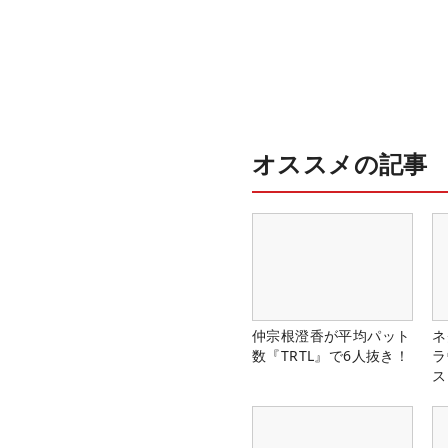
オススメの記事
仲宗根澄香が平均パット
ネ
数『TRTL』で6人抜き！
ラ
ス