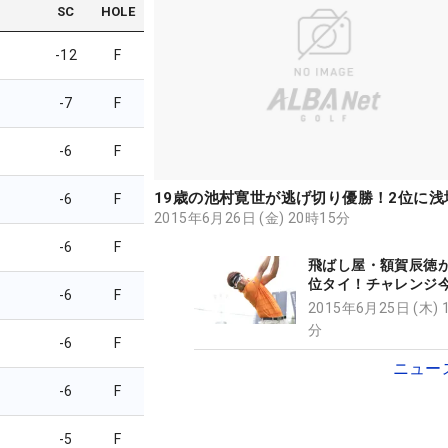
SC
HOLE
-12
F
-7
F
-6
F
19歳の池村寛世が逃げ切り優勝！2位に浅
-6
F
2015年6月26日 (金) 20時15分
-6
F
飛ばし屋・額賀辰徳が
位タイ！チャレンジ今
-6
F
へ好位置
2015年6月25日 (木) 
分
-6
F
ニュー
-6
F
-5
F