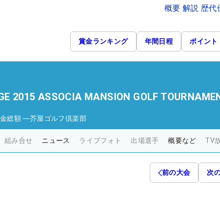
概要 解説 歴
賞金ランキング
年間日程
ポイント
GE 2015 ASSOCIA MANSION GOLF TOURNAME
金総額
―
芥屋ゴルフ倶楽部
組み合せ
ニュース
ライブフォト
出場選手
概要など
TV
前の大会
次