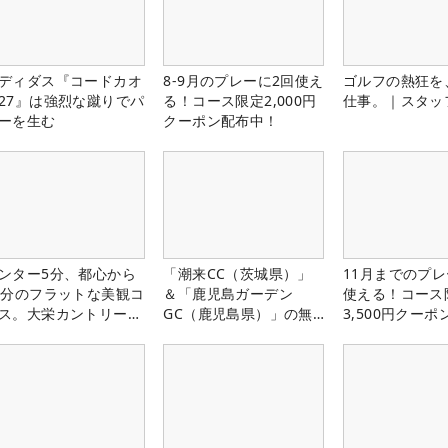
ディダス『コードカオ
8-9月のプレーに2回使え
ゴルフの熱狂を
27』は強烈な蹴りでパ
る！コース限定2,000円
仕事。｜スタッ
ーを生む
クーポン配布中！
ンター5分、都心から
「潮来CC（茨城県）」
11月までのプレ
0分のフラットな美観コ
＆「鹿児島ガーデン
使える！コース
ス。大栄カントリー俱
GC（鹿児島県）」の無
3,500円クーポ
部（千葉県）
料プレー券が当たる！！
中！