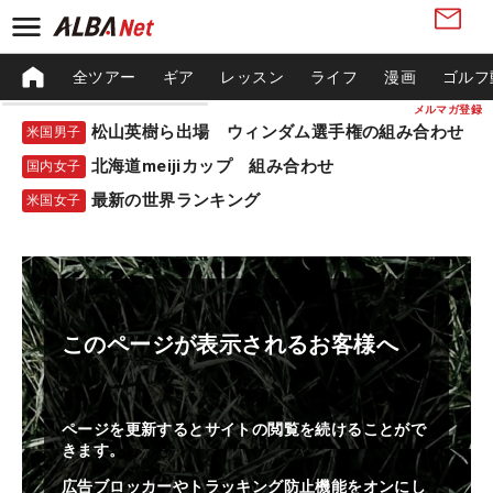
全ツアー
ギア
レッスン
ライフ
漫画
ゴルフ
メルマガ登録
松山英樹ら出場 ウィンダム選手権の組み合わせ
米国男子
北海道meijiカップ 組み合わせ
国内女子
最新の世界ランキング
米国女子
このページが表示されるお客様へ
ページを更新するとサイトの閲覧を続けることがで
きます。
広告ブロッカーやトラッキング防止機能をオンにし