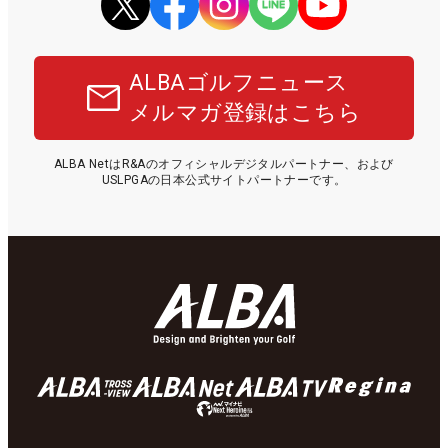
ALBAゴルフニュース
メルマガ登録はこちら
ALBA NetはR&Aのオフィシャルデジタルパートナー、および
USLPGAの日本公式サイトパートナーです。