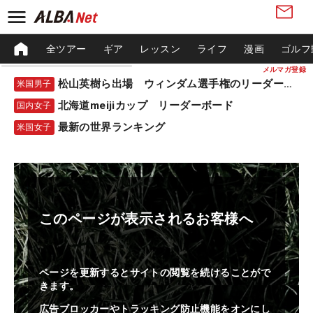
全ツアー
ギア
レッスン
ライフ
漫画
ゴルフ
メルマガ登録
松山英樹ら出場 ウィンダム選手権のリーダーボード
米国男子
北海道meijiカップ リーダーボード
国内女子
最新の世界ランキング
米国女子
このページが表示されるお客様へ
ページを更新するとサイトの閲覧を続けることがで
きます。
広告ブロッカーやトラッキング防止機能をオンにし