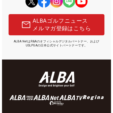
ALBAゴルフニュース
メルマガ登録はこちら
ALBA NetはR&Aのオフィシャルデジタルパートナー、および
USLPGAの日本公式サイトパートナーです。